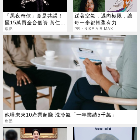
「黑夜奇俠」竟是共諜！
踩著空氣，邁向極限，讓
砸15萬買全台個資 黃仁
每一步都輕盈有力
勳、張麗善也受害
焦點
PR・NIKE AIR MAX
他曝未來10產業超賺 洗冷氣「一年業績5千萬」
焦點