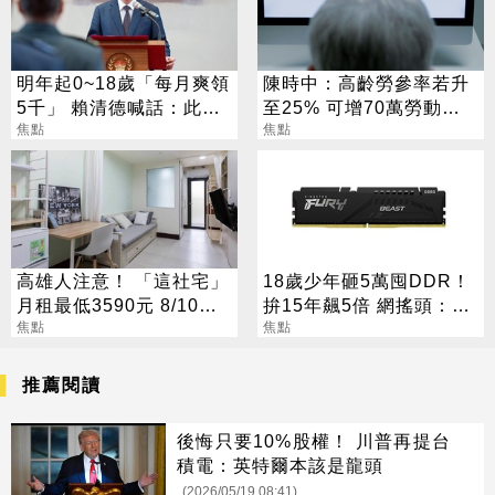
明年起0~18歲「每月爽領
陳時中：高齡勞參率若升
5千」 賴清德喊話：此時
至25% 可增70萬勞動人
不生待何時
焦點
口
焦點
高雄人注意！ 「這社宅」
18歲少年砸5萬囤DDR！
月租最低3590元 8/10起
拚15年飆5倍 網搖頭：會
放申請
焦點
報廢
焦點
推薦閱讀
後悔只要10%股權！ 川普再提台
積電：英特爾本該是龍頭
(2026/05/19 08:41)