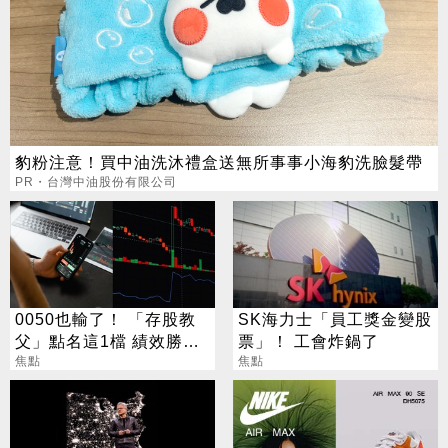
豹粉注意！買中油洗沐禮盒送無所事事小海豹洗臉髮帶
PR・台灣中油股份有限公司
0050也輸了！ 「存股教
SK海力士「員工獎金變股
父」點名這1檔 績效勝出
票」！ 工會炸鍋了
還更抗跌
焦點
焦點