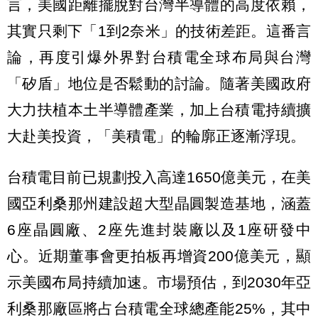
言，美國距離擺脫對台灣半導體的高度依賴，
其實只剩下「1到2奈米」的技術差距。這番言
論，再度引爆外界對台積電全球布局與台灣
「矽盾」地位是否鬆動的討論。隨著美國政府
大力扶植本土半導體產業，加上台積電持續擴
大赴美投資，「美積電」的輪廓正逐漸浮現。
台積電目前已規劃投入高達1650億美元，在美
國亞利桑那州建設超大型晶圓製造基地，涵蓋
6座晶圓廠、2座先進封裝廠以及1座研發中
心。近期董事會更拍板再增資200億美元，顯
示美國布局持續加速。市場預估，到2030年亞
利桑那廠區將占台積電全球總產能25%，其中