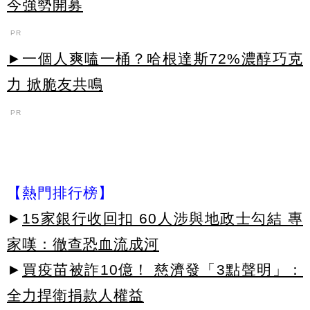
今強勢開募
PR
►一個人爽嗑一桶？哈根達斯72%濃醇巧克
力 掀脆友共鳴
PR
【熱門排行榜】
►
15家銀行收回扣 60人涉與地政士勾結 專
家嘆：徹查恐血流成河
►
買疫苗被詐10億！ 慈濟發「3點聲明」：
全力捍衛捐款人權益