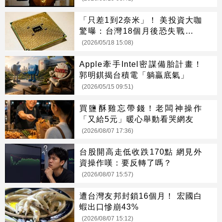
「只差1到2奈米」！ 美投資大咖
驚曝：台灣18個月後恐失戰略重
要性
(2026/05/18 15:08)
Apple牽手Intel密謀備胎計畫！
郭明錤揭台積電「躺贏底氣」
(2026/05/15 09:51)
買鹽酥雞忘帶錢！老闆神操作
「又給5元」暖心舉動看哭網友
(2026/08/07 17:36)
台股開高走低收跌170點 網見外
資操作嘆：要反轉了嗎？
(2026/08/07 15:57)
遭台灣友邦封鎖16個月！ 宏國白
蝦出口慘崩43%
(2026/08/07 15:12)