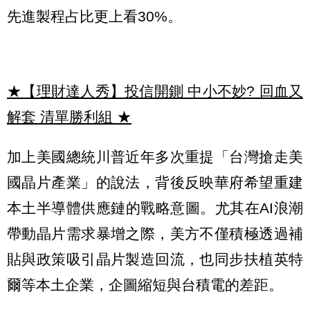
先進製程占比更上看30%。
★【理財達人秀】投信開鍘 中小不妙? 回血又
解套 清單勝利組
★
加上美國總統川普近年多次重提「台灣搶走美
國晶片產業」的說法，背後反映華府希望重建
本土半導體供應鏈的戰略意圖。尤其在AI浪潮
帶動晶片需求暴增之際，美方不僅積極透過補
貼與政策吸引晶片製造回流，也同步扶植英特
爾等本土企業，企圖縮短與台積電的差距。