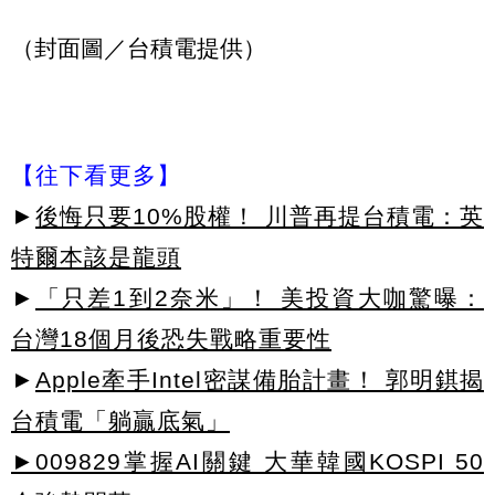
（封面圖／台積電提供）
【往下看更多】
►
後悔只要10%股權！ 川普再提台積電：英
特爾本該是龍頭
►
「只差1到2奈米」！ 美投資大咖驚曝：
台灣18個月後恐失戰略重要性
►
Apple牽手Intel密謀備胎計畫！ 郭明錤揭
台積電「躺贏底氣」
►009829掌握AI關鍵 大華韓國KOSPI 50