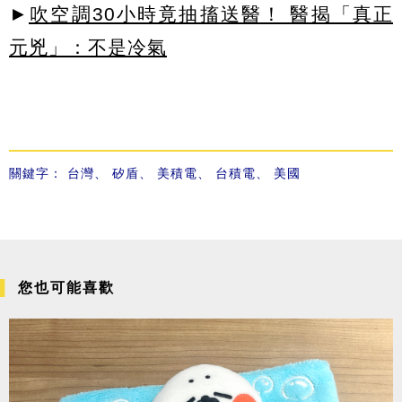
►
吹空調30小時竟抽搐送醫！ 醫揭「真正
元兇」：不是冷氣
關鍵字：
台灣
、
矽盾
、
美積電
、
台積電
、
美國
您也可能喜歡