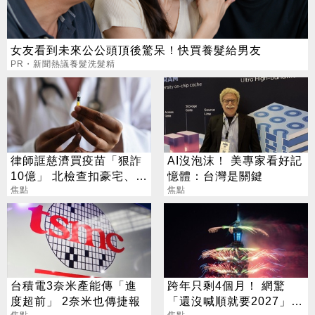
女友看到未來公公頭頂後驚呆！快買養髮給男友
PR・新聞熱議養髮洗髮精
律師誆慈濟買疫苗「狠詐
AI沒泡沫！ 美專家看好記
10億」 北檢查扣豪宅、搜
憶體：台灣是關鍵
出158公斤黃金
焦點
焦點
台積電3奈米產能傳「進
跨年只剩4個月！ 網驚
度超前」 2奈米也傳捷報
「還沒喊順就要2027」