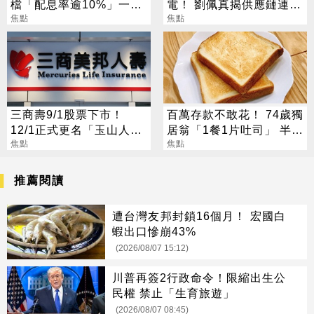
檔「配息率逾10%」一次
電！ 劉佩真揭供應鏈連鎖
看
焦點
效應
焦點
三商壽9/1股票下市！
百萬存款不敢花！ 74歲獨
12/1正式更名「玉山人
居翁「1餐1片吐司」 半年
壽」
焦點
暴瘦嚇壞女兒
焦點
推薦閱讀
遭台灣友邦封鎖16個月！ 宏國白
蝦出口慘崩43%
(2026/08/07 15:12)
川普再簽2行政命令！限縮出生公
民權 禁止「生育旅遊」
(2026/08/07 08:45)