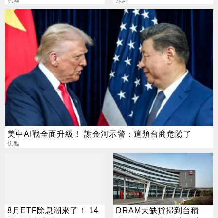
焦點
這句最狠超恐怖
焦點
美中AI戰全面升級！ 謝金河示警：這類台商危險了
焦點
8月ETF除息潮來了！ 14
DRAM大缺貨掃到台積