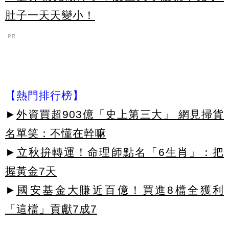
肚子一天天變小！
PR
【熱門排行榜】
►
外資買超903億「史上第三大」 網見掃貨
名單笑：不懂在幹嘛
►
立秋拚轉運！命理師點名「6生肖」：把
握黃金7天
►
國安基金大賺近百億！買進8檔全獲利
「這檔」貢獻7成7