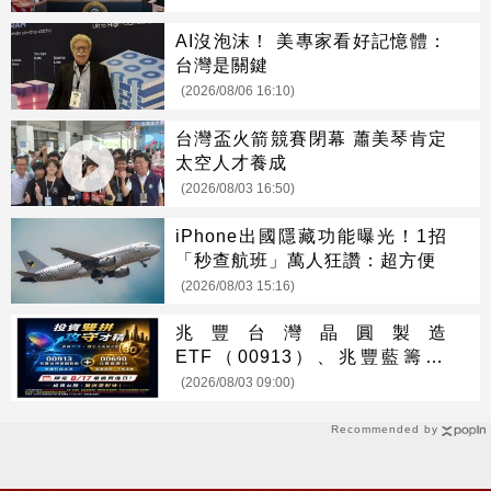
AI沒泡沫！ 美專家看好記憶體：
台灣是關鍵
(2026/08/06 16:10)
台灣盃火箭競賽閉幕 蕭美琴肯定
太空人才養成
(2026/08/03 16:50)
iPhone出國隱藏功能曝光！1招
「秒查航班」萬人狂讚：超方便
(2026/08/03 15:16)
兆豐台灣晶圓製造
ETF（00913）、兆豐藍籌30
ETF（00690） 最新配息時程出
(2026/08/03 09:00)
爐 8/17前買進可參與收益分配
Recommended by