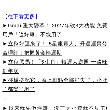
【往下看更多】
►
Gmail重大變革！ 2027年砍3大功能 免費
用戶「這好康」不能用了
►
立秋好運來了！ 5星座貴人、升遷運齊發
命理師：把握黃金轉運期
►
立秋黑馬！「5生肖」轉運大逆襲 一路旺
到年底
►檸檬搭配它，臉上斑點全部消失了，小肚
子都變平坦了
PR
►起床就先做件事，沒三天小腹就不見了!