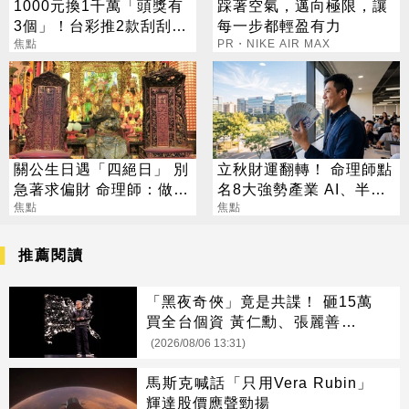
1000元換1千萬「頭獎有
踩著空氣，邁向極限，讓
3個」！台彩推2款刮刮樂
每一步都輕盈有力
總獎金逾33億
焦點
PR・NIKE AIR MAX
關公生日遇「四絕日」 別
立秋財運翻轉！ 命理師點
急著求偏財 命理師：做1
名8大強勢產業 AI、半導
事更有效
焦點
體成最強黑馬
焦點
推薦閱讀
「黑夜奇俠」竟是共諜！ 砸15萬
買全台個資 黃仁勳、張麗善也受
害
(2026/08/06 13:31)
馬斯克喊話「只用Vera Rubin」
輝達股價應聲勁揚