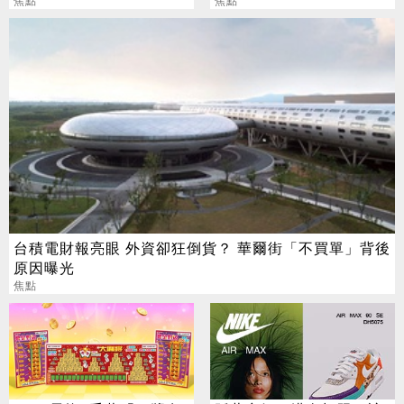
元」買法曝光
焦點
焦點
台積電財報亮眼 外資卻狂倒貨？ 華爾街「不買單」背後
原因曝光
焦點