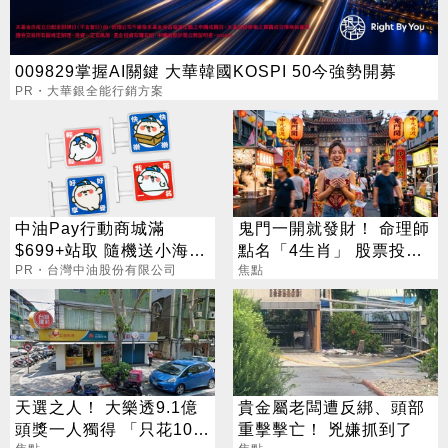
009829掌握AI關鍵 大華韓國KOSPI 50今強勢開募
PR・大華銀全能行銷方案
中油Pay行動商城滿
鬼門一開就發財！ 命理師
$699+站取 隨機送小海豹
點名「4生肖」 股票投資
聯名小燈箱
PR・台灣中油股份有限公司
大翻身
焦點
天選之人！ 大樂透9.1億
貴金屬老闆遭反綁、頭部
頭獎一人獨得 「只花100
重擊擊亡！ 兇嫌抓到了