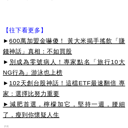
【往下看更多】
►
600萬加盟金嚇傻！ 黃大米揭手搖飲「賺
錢神話」真相：不如買股
►
別成為零號病人！專家點名「旅行10大
NG行為」游泳也上榜
►
102天創台股神話！這檔ETF最速翻倍 專
家：選擇比努力重要
►減肥首選，檸檬加它，堅持一週，腰細
了，瘦到你懷疑人生
PR