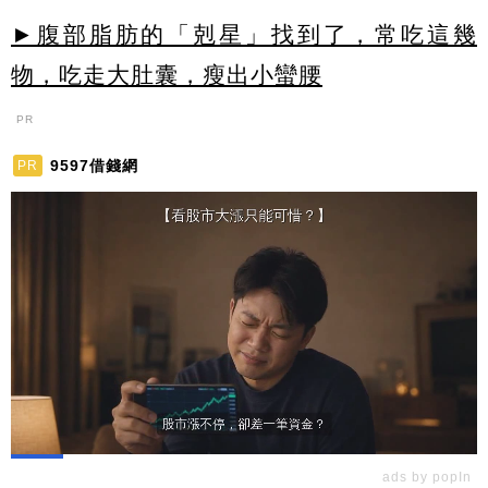
►腹部脂肪的「剋星」找到了，常吃這幾
物，吃走大肚囊，瘦出小蠻腰
PR
9597借錢網
PR
ads by popIn