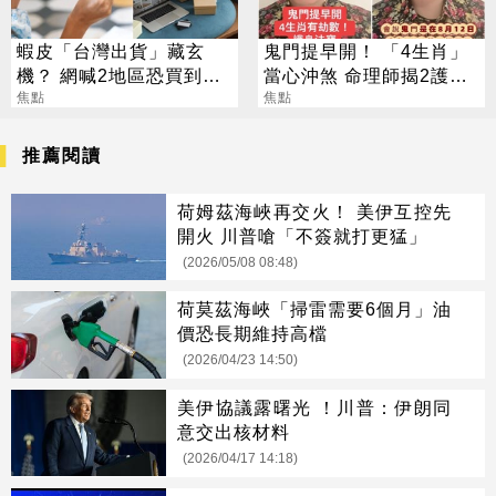
蝦皮「台灣出貨」藏玄
鬼門提早開！ 「4生肖」
機？ 網喊2地區恐買到假
當心沖煞 命理師揭2護身
貨 專家揭真相
焦點
法寶
焦點
推薦閱讀
荷姆茲海峽再交火！ 美伊互控先
開火 川普嗆「不簽就打更猛」
(2026/05/08 08:48)
荷莫茲海峽「掃雷需要6個月」油
價恐長期維持高檔
(2026/04/23 14:50)
美伊協議露曙光 ！川普：伊朗同
意交出核材料
(2026/04/17 14:18)