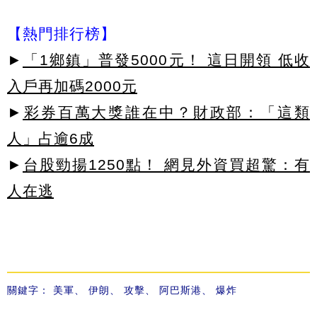
【熱門排行榜】
►
「1鄉鎮」普發5000元！ 這日開領 低收
入戶再加碼2000元
►
彩券百萬大獎誰在中？財政部：「這類
人」占逾6成
►
台股勁揚1250點！ 網見外資買超驚：有
人在逃
關鍵字：
美軍
、
伊朗
、
攻擊
、
阿巴斯港
、
爆炸