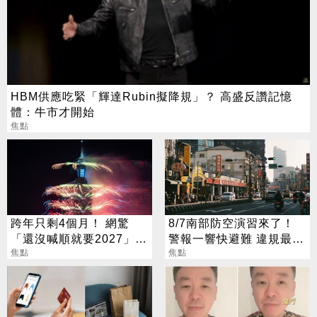
HBM供應吃緊「輝達Rubin擬降規」？ 高盛反讚記憶
體：牛市才開始
焦點
跨年只剩4個月！ 網驚
8/7南部防空演習來了！
「還沒喊順就要2027」
警報一響快避難 違規最高
這句最狠超恐怖
焦點
開罰15萬
焦點