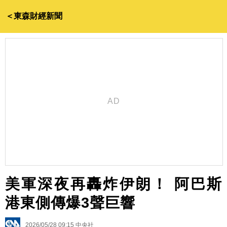
＜東森財經新聞
美軍深夜再轟炸伊朗！ 阿巴斯
港東側傳爆3聲巨響
2026/05/28 09:15
中央社