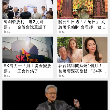
緯創發股利「連2度跳
關公生日遇「四絕日」 別
票」！ 金管會說重話了
急著求偏財 命理師：做1
焦點
事更有效
焦點
SK海力士「員工獎金變股
郭台銘緋聞延燒1個月！
票」！ 工會炸鍋了
曾馨瑩深夜發聲 「24字」
焦點
吐盡最心繫的事
焦點