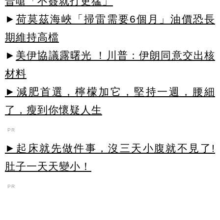
普嗆「不簽就打更猛」
►
荷莫茲海峽「掃雷需要6個月」油價恐長
期維持高檔
►
美伊協議露曙光 ！川普：伊朗同意交出核
材料
►減肥首選，檸檬加它，堅持一週，腰細
了，瘦到你懷疑人生
PR
►起床就先做件事，沒三天小腹就不見了!
肚子一天天變小！
PR