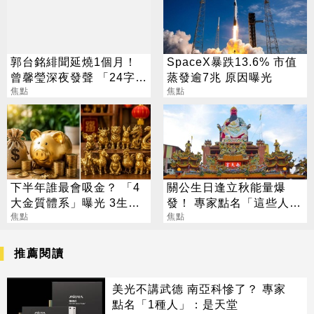
郭台銘緋聞延燒1個月！
SpaceX暴跌13.6% 市值
曾馨瑩深夜發聲 「24字」
蒸發逾7兆 原因曝光
吐盡最心繫的事
焦點
焦點
下半年誰最會吸金？ 「4
關公生日逢立秋能量爆
大金質體系」曝光 3生肖
發！ 專家點名「這些人」
偏財旺到「錢自己找上
焦點
別亂拜
焦點
門」
推薦閱讀
美光不講武德 南亞科慘了？ 專家
點名「1種人」：是天堂