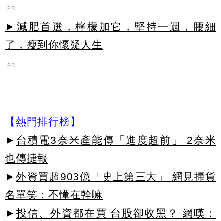
PR
►減肥首選，檸檬加它，堅持一週，腰細
了，瘦到你懷疑人生
PR
【熱門排行榜】
►
台積電3奈米產能傳「進度超前」 2奈米
也傳捷報
►
外資買超903億「史上第三大」 網見掃貨
名單笑：不懂在幹嘛
►
投信、外資都在買 台股卻收黑？ 網嘆：