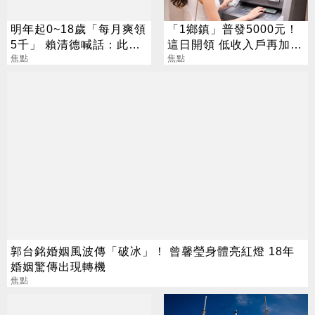
明年起0~18歲「每月爽領
「1鄉鎮」普發5000元！
5千」 賴清德喊話：此時
這日開領 低收入戶再加碼
不生待何時
焦點
2000元
焦點
郭台銘婚姻風波傳「破冰」！ 曾馨瑩身體亮紅燈 18年
婚姻驚傳出現轉機
焦點