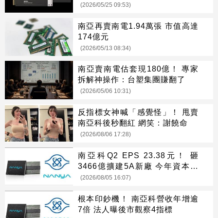
(2026/05/25 09:53)
南亞再賣南電1.94萬張 市值高達
174億元
(2026/05/13 08:34)
南亞賣南電估套現180億！ 專家
拆解神操作：台塑集團賺翻了
(2026/05/06 10:31)
反指標女神喊「感覺怪」！ 甩賣
南亞科後秒翻紅 網笑：謝饒命
(2026/08/06 17:28)
南亞科Q2 EPS 23.38元！ 砸
3466億擴建5A新廠 今年資本支
出增至697億
(2026/08/05 16:07)
根本印鈔機！ 南亞科營收年增逾
7倍 法人曝後市觀察4指標