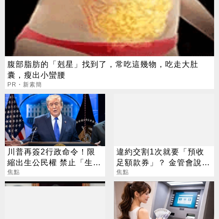
腹部脂肪的「剋星」找到了，常吃這幾物，吃走大肚
囊，瘦出小蠻腰
PR・新素簡
川普再簽2行政命令！限
違約交割1次就要「預收
縮出生公民權 禁止「生育
足額款券」？ 金管會說話
旅遊」
焦點
了
焦點