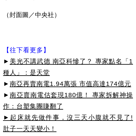
（封面圖／中央社）
【往下看更多】
►
美光不講武德 南亞科慘了？ 專家點名「1
種人」：是天堂
►
南亞再賣南電1.94萬張 市值高達174億元
►
南亞賣南電估套現180億！ 專家拆解神操
作：台塑集團賺翻了
►起床就先做件事，沒三天小腹就不見了!
肚子一天天變小！