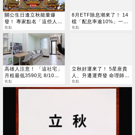
關公生日逢立秋能量爆
8月ETF除息潮來了！ 14
發！ 專家點名「這些人」
檔「配息率逾10%」一次
別亂拜
焦點
看
焦點
高雄人注意！ 「這社宅」
立秋好運來了！ 5星座貴
月租最低3590元 8/10起
人、升遷運齊發 命理師：
放申請
焦點
把握黃金轉運期
焦點