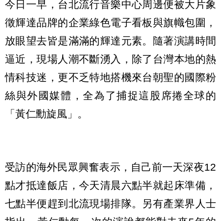
今日一早，台北流行音樂中心周邊便被大片象
徵輝達品牌的企業綠色電子看板與旗幟包圍，
放眼望去皆是滿滿的輝達元素。隨著演講時間
逼近，現場人潮不斷湧入，除了台灣本地的熱
情科技迷，更不乏特地搭機來台朝聖的國際粉
絲與外國媒體，全為了捕捉這股席捲全球的
「黃仁勳旋風」。
受訪的海外民眾興奮表示，自己前一天深夜12
點才抵達飯店，今天清晨六點半就起床準備，
七點半便趕到北流現場排隊。另有產業界人士