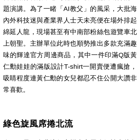
題演講。為了一睹「AI教父」的風采，大批海
內外科技迷與產業界人士天未亮便在場外排起
綿延人龍，現場甚至有中南部粉絲包遊覽車北
上朝聖。主辦單位此時也順勢推出多款充滿趣
味的輝達官方周邊商品，其中一件印滿Q版黃
仁勳娃娃的滿版設計T-shirt一開賣便遭瘋搶，
吸睛程度連黃仁勳的女兒都忍不住公開大讚非
常喜歡。
綠色旋風席捲北流