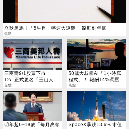
立秋黑馬！「5生肖」轉運大逆襲 一路旺到年底
焦點
三商壽9/1股票下市！
50歲大叔靠AI「1小時寫
12/1正式更名「玉山人
程式」！ 報酬14%碾壓標
壽」
焦點
普 直接辭職去炒股
焦點
明年起0~18歲「每月爽領
SpaceX暴跌13.6% 市值