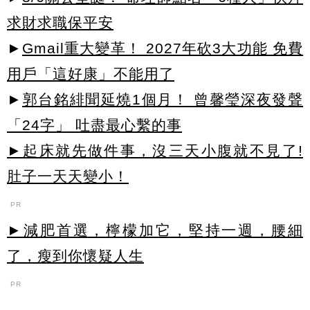
求財求職保平安
►
Gmail重大變革！ 2027年砍3大功能 免費
用戶「這好康」不能用了
►
郭台銘緋聞延燒1個月！ 曾馨瑩深夜發聲
「24字」 吐盡最心繫的事
►起床就先做件事，沒三天小腹就不見了!
肚子一天天變小！
PR
►減肥首選，檸檬加它，堅持一週，腰細
了，瘦到你懷疑人生
PR