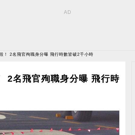
墜毀！ 2名飛官殉職身分曝 飛行時數皆破2千小時
！ 2名飛官殉職身分曝 飛行時