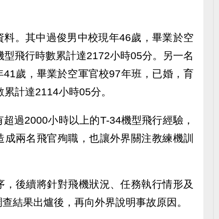
資料。其中過俊男中校現年46歲，畢業於空
4機型飛行時數累計達2172小時05分。另一名
41歲，畢業於空軍官校97年班，已婚，育
數累計達2114小時05分。
過2000小時以上的T-34機型飛行經驗，
造成兩名飛官殉職，也讓外界關注教練機訓
序，後續將針對飛機狀況、任務執行情形及
調查結果出爐後，再向外界說明事故原因。