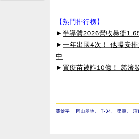
【熱門排行榜】
►
半導體2026營收暴衝1.
►
一年出國4次！ 他曝安
中
►
買疫苗被詐10億！ 慈
關鍵字：
岡山基地
、
T-34
、
墜毀
、
飛