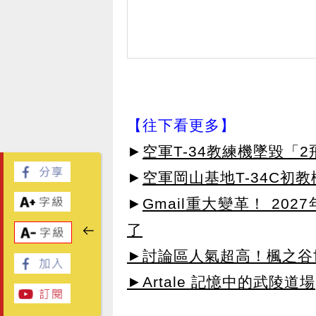
【往下看更多】
►
空軍T-34教練機墜毀「
►
空軍岡山基地T-34C初
►
Gmail重大變革！ 20
了
►討論區人氣超高！楓之谷
►Artale 記憶中的武陵道場