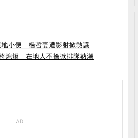
隨地小便 楊哲妻遭影射掀熱議
傳將熄燈 在地人不捨掀排隊熱潮