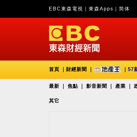
EBC東森電視
｜
東森Apps
｜
简体
首頁
財經新聞
57
最新
焦點
影音新聞
產業
其它