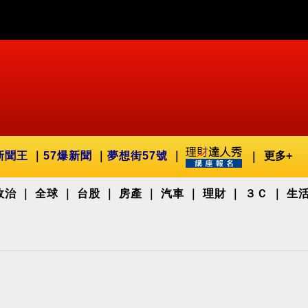
新聞王
57爆新聞
夢想街57號
更多+
政治
全球
台股
房產
汽車
理財
３Ｃ
生