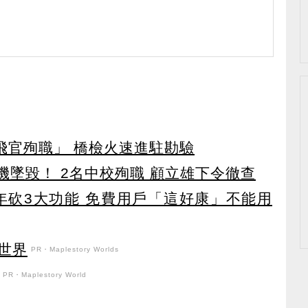
2飛官殉職」 橋檢火速進駐勘驗
教機墜毀！ 2名中校殉職 顧立雄下令徹查
27年砍3大功能 免費用戶「這好康」不能用
世界
PR・Maplestory Worlds
PR・Maplestory World