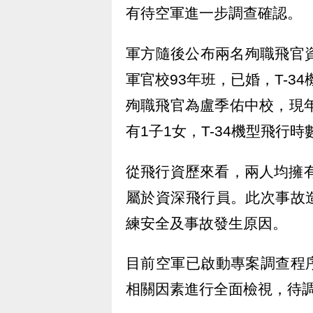
有待空軍進一步調查確認。
軍方隨後公布兩名殉職飛官
軍官校93年班，已婚，T-3
殉職飛官為盧季佑中校，現年
有1子1女，T-34機型飛行時
從飛行資歷來看，兩人均擁有超
屬於資深飛行員。此次事故
練安全及事故發生原因。
目前空軍已啟動專案調查程
相關因素進行全面檢視，待