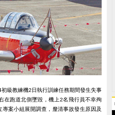
34初級教練機2日執行訓練任務期間發生失事
左右在跑道北側墜毀，機上2名飛行員不幸殉
立專案小組展開調查，釐清事故發生原因及