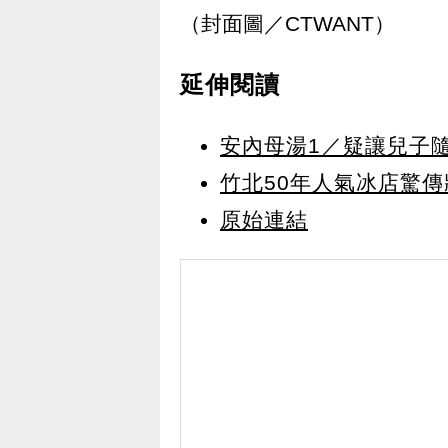
（封面圖／CTWANT）
延伸閱讀
安內母湯1／疑讓兒子
竹北50年人氣冰店驚
原始連結