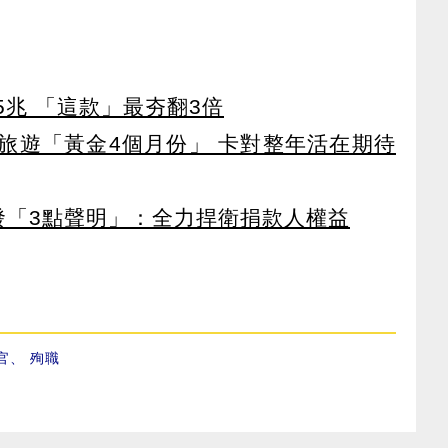
65兆 「這款」最夯翻3倍
排旅遊「黃金4個月份」 卡對整年活在期待
濟發「3點聲明」：全力捍衛捐款人權益
官
、
殉職