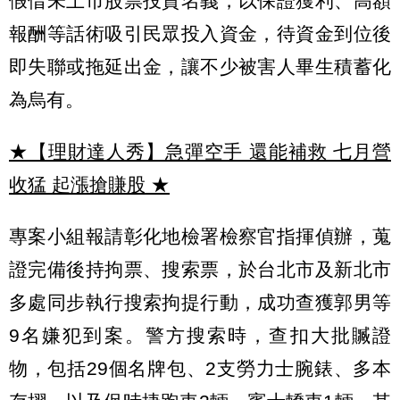
假借未上市股票投資名義，以保證獲利、高額
報酬等話術吸引民眾投入資金，待資金到位後
即失聯或拖延出金，讓不少被害人畢生積蓄化
為烏有。
★【理財達人秀】急彈空手 還能補救 七月營
收猛 起漲搶賺股
★
專案小組報請彰化地檢署檢察官指揮偵辦，蒐
證完備後持拘票、搜索票，於台北市及新北市
多處同步執行搜索拘提行動，成功查獲郭男等
9名嫌犯到案。警方搜索時，查扣大批贓證
物，包括29個名牌包、2支勞力士腕錶、多本