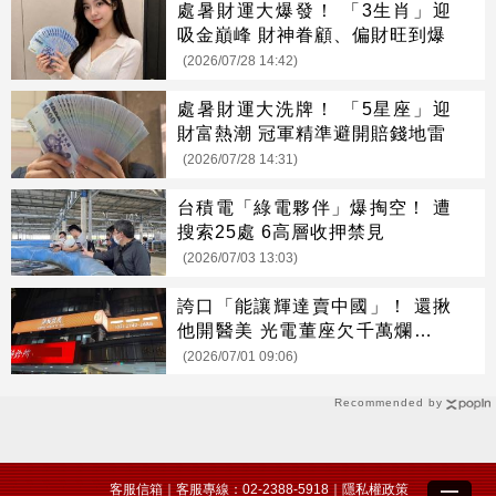
處暑財運大爆發！ 「3生肖」迎
吸金巔峰 財神眷顧、偏財旺到爆
(2026/07/28 14:42)
處暑財運大洗牌！ 「5星座」迎
財富熱潮 冠軍精準避開賠錢地雷
(2026/07/28 14:31)
台積電「綠電夥伴」爆掏空！ 遭
搜索25處 6高層收押禁見
(2026/07/03 13:03)
誇口「能讓輝達賣中國」！ 還揪
他開醫美 光電董座欠千萬爛帳失
聯
(2026/07/01 09:06)
Recommended by
客服信箱
｜客服專線：02-2388-5918｜
隱私權政策