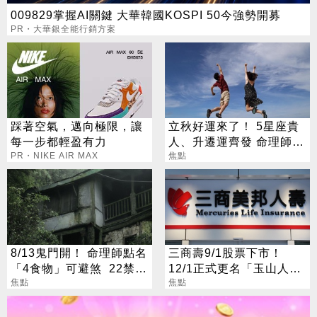
009829掌握AI關鍵 大華韓國KOSPI 50今強勢開募
PR・大華銀全能行銷方案
踩著空氣，邁向極限，讓
立秋好運來了！ 5星座貴
每一步都輕盈有力
人、升遷運齊發 命理師：
PR・NIKE AIR MAX
把握黃金轉運期
焦點
8/13鬼門開！ 命理師點名
三商壽9/1股票下市！
「4食物」可避煞 22禁忌
12/1正式更名「玉山人
一次看
焦點
壽」
焦點