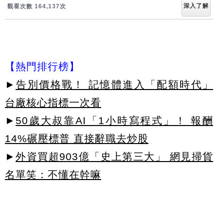
深入了解
觀看次數 164,147次
【熱門排行榜】
►
告別價格戰！ 記憶體進入「配額時代」
台廠核心指標一次看
►
50歲大叔靠AI「1小時寫程式」！ 報酬
14%碾壓標普 直接辭職去炒股
►
外資買超903億「史上第三大」 網見掃貨
名單笑：不懂在幹嘛