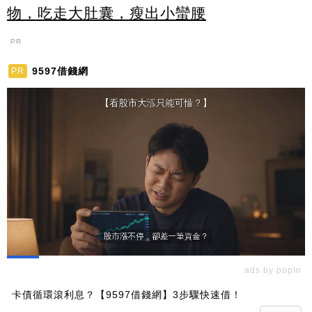
物，吃走大肚囊，瘦出小蠻腰
PR
9597借錢網
PR
ads by popIn
卡債循環滾利息？【9597借錢網】3步驟快速借！