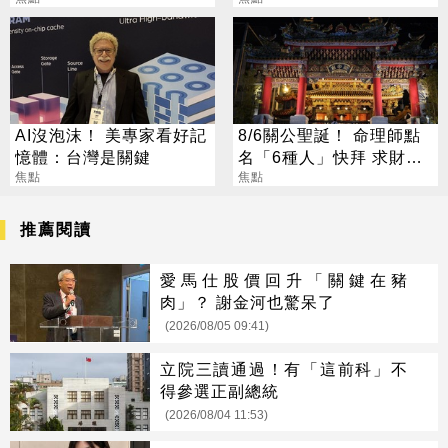
大翻身
AI沒泡沫！ 美專家看好記
8/6關公聖誕！ 命理師點
憶體：台灣是關鍵
名「6種人」快拜 求財求
焦點
職保平安
焦點
推薦閱讀
愛馬仕股價回升「關鍵在豬
肉」？ 謝金河也驚呆了
(2026/08/05 09:41)
立院三讀通過！有「這前科」不
得參選正副總統
(2026/08/04 11:53)