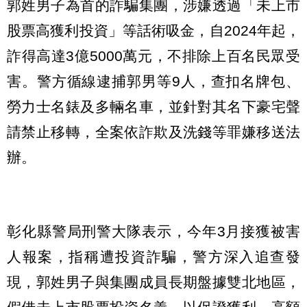
郭姓男子為首的詐騙集團，涉嫌透過「未上市
股票高獲利投資」等話術吸金，自2024年起，
詐得高達3億5000萬元，不排除上百名民眾受
害。警方循線逮捕郭男等9人，查扣名牌包、
勞力士名錶及多輛名車，並針對其名下豪宅聲
請禁止移轉，全案依詐欺及洗錢等罪嫌移送法
辦。
彰化縣警局刑警大隊表示，今年3月接獲被害
人報案，指稱遭投資詐騙，警方深入追查發
現，郭姓男子與集團成員長期盤據雙北地區，