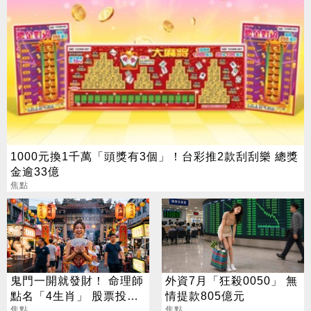
1000元換1千萬「頭獎有3個」！台彩推2款刮刮樂 總獎
金逾33億
焦點
鬼門一開就發財！ 命理師
外資7月「狂殺0050」 無
點名「4生肖」 股票投資
情提款805億元
焦點
焦點