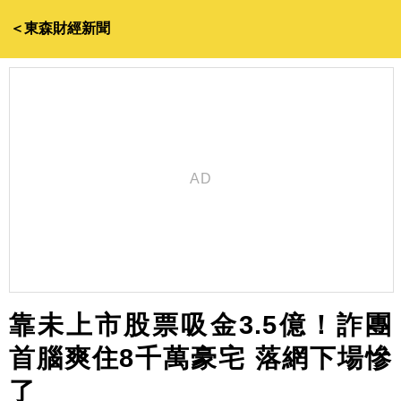
＜東森財經新聞
靠未上市股票吸金3.5億！詐團
首腦爽住8千萬豪宅 落網下場慘
了