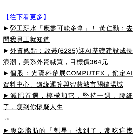
【往下看更多】
►
勞工薪水「應盡可能多拿」！ 黃仁勳：去
問我員工就知道
►
外資觀點：啟碁(6285)迎AI基礎建設成長
浪潮，美系外資喊買，目標價364元
►
個股：光寶科參展COMPUTEX，鎖定AI
資料中心、邊緣運算與智慧城市關鍵場域
►減肥首選，檸檬加它，堅持一週，腰細
了，瘦到你懷疑人生
PR
►腹部脂肪的「剋星」找到了，常吃這幾