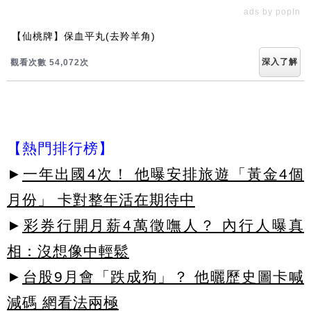
ads by popIn
【仙桃牌】保血平丸(去羚羊角)
深入了解
觀看次數 54,072次
【熱門排行榜】
►
一年出國4次！ 他曝安排旅遊「黃金4個
月份」 卡對整年活在期待中
►
彩券行開月薪4萬徵嘸人？ 內行人曝真
相：沒想像中輕鬆
►
台股9月會「跌成狗」？ 他曬歷史圖卡喊
減碼 網看法兩極