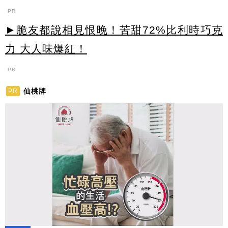
PR
►脆友都說相見恨晚！苦甜72%比利時巧克
力 大人味爆紅！
PR
仙桃牌
PR