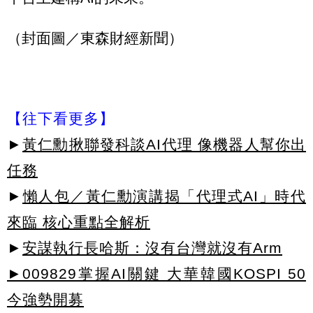
（封面圖／東森財經新聞）
【往下看更多】
►
黃仁勳揪聯發科談AI代理 像機器人幫你出
任務
►
懶人包／黃仁勳演講揭「代理式AI」時代
來臨 核心重點全解析
►
安謀執行長哈斯：沒有台灣就沒有Arm
►009829掌握AI關鍵 大華韓國KOSPI 50
今強勢開募