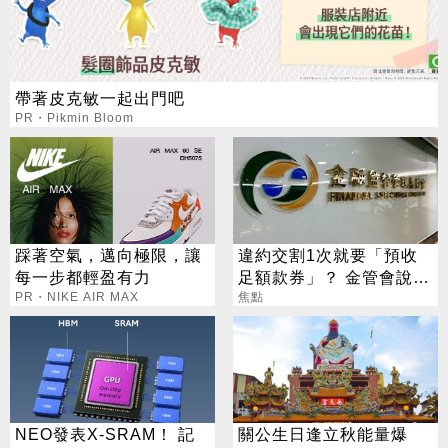
帶著皮克敏一起出門吧
PR・Pikmin Bloom
踩著空氣，邁向極限，讓
違約交割1次就要「預收
每一步都輕盈有力
足額款券」？ 金管會說話
PR・NIKE AIR MAX
了
焦點
NEO發表X-SRAM！ 記
關公生日逢立秋能量爆