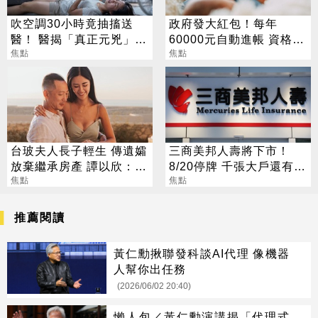
吹空調30小時竟抽搐送
政府發大紅包！每年
醫！ 醫揭「真正元兇」：
60000元自動進帳 資格一
不是冷氣
焦點
次看
焦點
台玻夫人長子輕生 傳遺孀
三商美邦人壽將下市！
放棄繼承房產 譚以欣：不
8/20停牌 千張大戶還有
實內容二次傷害
焦點
252人
焦點
推薦閱讀
黃仁勳揪聯發科談AI代理 像機器
人幫你出任務
(2026/06/02 20:40)
懶人包／黃仁勳演講揭「代理式