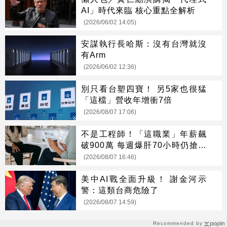
AI」時代來臨 核心重點全解析
(2026/06/02 14:05)
安謀執行長哈斯：沒有台灣就沒
有Arm
(2026/06/02 12:36)
別只看台塑四寶！ 另5家也很猛
「這檔」營收年增衝7倍
(2026/08/07 17:06)
不是工程師！「這職業」年薪飆
破900萬 每週爆肝70小時仍搶破
頭
(2026/08/07 16:46)
美中AI戰全面升級！ 謝金河示
警：這類台商危險了
(2026/08/07 14:59)
Recommended by