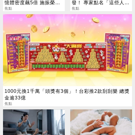
憶體密度飆5倍 施振榮：
發！ 專家點名「這些人」
半導體迎新革命
焦點
別亂拜
焦點
1000元換1千萬「頭獎有3個」！台彩推2款刮刮樂 總獎
金逾33億
焦點