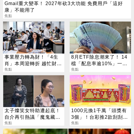
Gmail重大變革！ 2027年砍3大功能 免費用戶「這好
康」不能用了
焦點
事業壓力轉為財！「4生
8月ETF除息潮來了！ 14
肖」本周迎轉折 越忙財運
檔「配息率逾10%」一次
越旺
焦點
看
焦點
太子燦笑女特助遭起底！
1000元換1千萬「頭獎有
自介再引熱議「魔鬼藏在
3個」！台彩推2款刮刮樂
細節裡」
焦點
總獎金逾33億
焦點