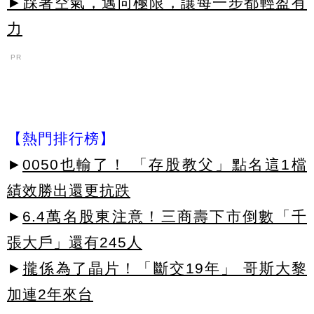
►踩著空氣，邁向極限，讓每一步都輕盈有
力
PR
【熱門排行榜】
►
0050也輸了！ 「存股教父」點名這1檔
績效勝出還更抗跌
►
6.4萬名股東注意！三商壽下市倒數「千
張大戶」還有245人
►
攏係為了晶片！「斷交19年」 哥斯大黎
加連2年來台