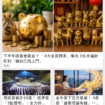
下半年誰最會吸金？ 「4大金質體系」曝光 3生肖偏財
旺到「錢自己找上門」
焦點
買疫苗被詐10億！ 慈濟發
金牛座下弦月發威！ 4星
「3點聲明」：全力捍衛
座「越整理越有錢」一路