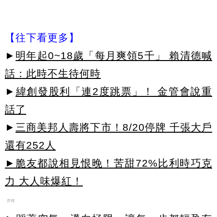
【往下看更多】
►
明年起0~18歲「每月爽領5千」 賴清德喊
話：此時不生待何時
►
緯創發股利「連2度跳票」！ 金管會說重
話了
►
三商美邦人壽將下市！8/20停牌 千張大戶
還有252人
►脆友都說相見恨晚！苦甜72%比利時巧克
力 大人味爆紅！
PR