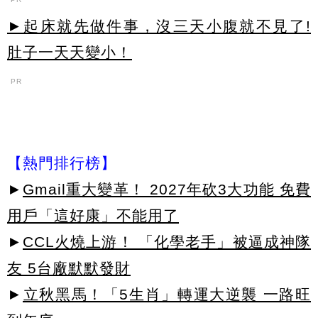
►起床就先做件事，沒三天小腹就不見了!
肚子一天天變小！
PR
【熱門排行榜】
►
Gmail重大變革！ 2027年砍3大功能 免費
用戶「這好康」不能用了
►
CCL火燒上游！ 「化學老手」被逼成神隊
友 5台廠默默發財
►
立秋黑馬！「5生肖」轉運大逆襲 一路旺