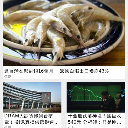
遭台灣友邦封鎖16個月！ 宏國白蝦出口慘崩43%
焦點
DRAM大缺貨掃到台積
千金股跌落神壇！國巨收
電！ 劉佩真揭供應鏈連鎖
540元 分析師：只是剛開
焦點
焦點