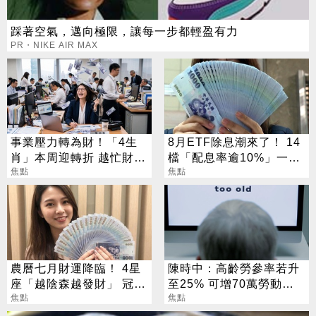
踩著空氣，邁向極限，讓每一步都輕盈有力
PR・NIKE AIR MAX
事業壓力轉為財！「4生
8月ETF除息潮來了！ 14
肖」本周迎轉折 越忙財運
檔「配息率逾10%」一次
越旺
焦點
看
焦點
農曆七月財運降臨！ 4星
陳時中：高齡勞參率若升
座「越陰森越發財」 冠軍
至25% 可增70萬勞動人
賺到翻
焦點
口
焦點