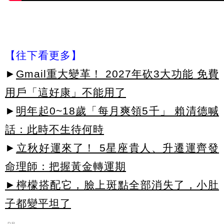
【往下看更多】
►
Gmail重大變革！ 2027年砍3大功能 免費
用戶「這好康」不能用了
►
明年起0~18歲「每月爽領5千」 賴清德喊
話：此時不生待何時
►
立秋好運來了！ 5星座貴人、升遷運齊發
命理師：把握黃金轉運期
►檸檬搭配它，臉上斑點全部消失了，小肚
子都變平坦了
PR