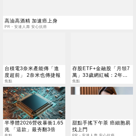
高油高酒精 加速癌上身
PR・安達人壽 安心抗癌
台積電3奈米產能傳「進
存股ETF+金融股「月領7
度超前」 2奈米也傳捷報
萬」33歲網紅喊：2年內
焦點
要退休
焦點
半導體2026營收暴衝1.65
甜點手搖下午茶 癌細胞易
兆 「這款」最夯翻3倍
找上門
焦點
PR・安達人壽 安心抗癌