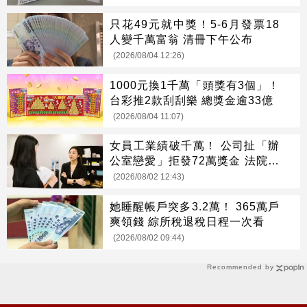
只花49元就中獎！5-6月發票18
人變千萬富翁 清冊下午公布
(2026/08/04 12:26)
1000元換1千萬「頭獎有3個」！
台彩推2款刮刮樂 總獎金逾33億
(2026/08/04 11:07)
女員工業績破千萬！ 公司扯「辦
公室戀愛」拒發72萬獎金 法院判
她贏了
(2026/08/02 12:43)
她睡醒帳戶突多3.2萬！ 365萬戶
爽領錢 綜所稅退稅日程一次看
(2026/08/02 09:44)
Recommended by