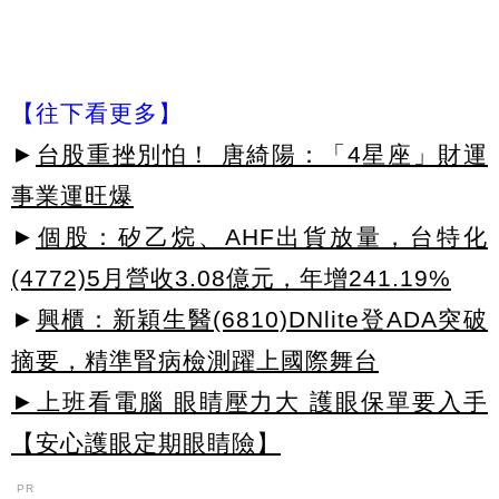
【往下看更多】
►
台股重挫別怕！ 唐綺陽：「4星座」財運
事業運旺爆
►
個股：矽乙烷、AHF出貨放量，台特化
(4772)5月營收3.08億元，年增241.19%
►
興櫃：新穎生醫(6810)DNlite登ADA突破
摘要，精準腎病檢測躍上國際舞台
►上班看電腦 眼睛壓力大 護眼保單要入手
【安心護眼定期眼睛險】
PR