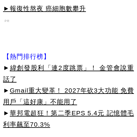
►報復性熬夜 癌細胞數攀升
PR
【熱門排行榜】
►
緯創發股利「連2度跳票」！ 金管會說重
話了
►
Gmail重大變革！ 2027年砍3大功能 免費
用戶「這好康」不能用了
►
華邦電超狂！第二季EPS 5.4元 記憶體毛
利率飆至70.3%