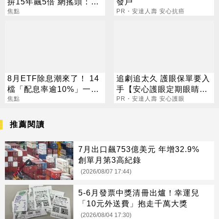
拚15年飆5倍 網搖頭：會
發戶
報廢
焦點
PR・安達人壽 安心抗癌
8月ETF除息潮來了！ 14
追劇追太久 護眼保單要入
檔「配息率逾10%」一次
手【安心護眼定期眼睛
看
焦點
險】
PR・安達人壽 安心護眼
推薦閱讀
7月出口飆753億美元 年增32.9%
創單月第3高紀錄
(2026/08/07 17:44)
5-6月發票中獎清冊出爐！幸運兒
「10元外送費」抱走千萬大獎
(2026/08/04 17:30)