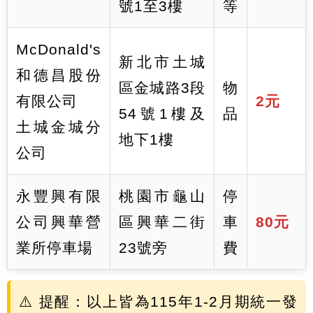
號1至3樓
等
McDonald's
新北市土城
和德昌股份
區金城路3段
物
有限公司
2元
54號1樓及
品
土城金城分
地下1樓
公司
永豐興有限
桃園市龜山
停
公司興華營
區興華二街
車
80元
業所停車場
23號旁
費
⚠️ 提醒：以上皆為115年1-2月期統一發