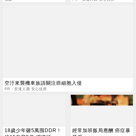
空汙來襲機車族請關注癌細胞入侵
PR・安達人壽 安心抗癌
18歲少年砸5萬囤DDR！
經常加班飯局應酬 癌症暴