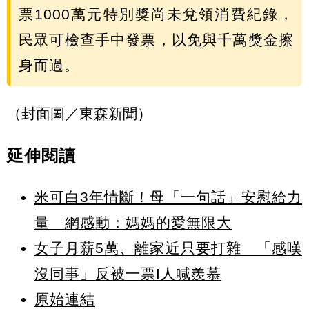
票1000萬元特別獎尚未兌領消費紀錄，
民眾可檢查手中發票，以免與千萬獎金擦
身而過。
（封面圖／東森新聞）
延伸閱讀
米可白3年情斷！母「一句話」安慰給力
量 網感動：媽媽的愛無限大
女子月薪5萬、離家近只要打雜 「感嘆
沒同事」反被一票I人喊羨慕
原始連結