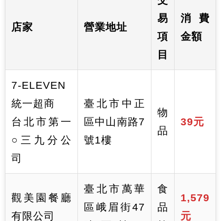
易
消費
店家
營業地址
項
金額
目
7-ELEVEN
統一超商
臺北市中正
物
台北市第一
區中山南路7
39元
品
○三九分公
號1樓
司
臺北市萬華
食
觀美園餐廳
1,579
區峨眉街47
品
有限公司
元