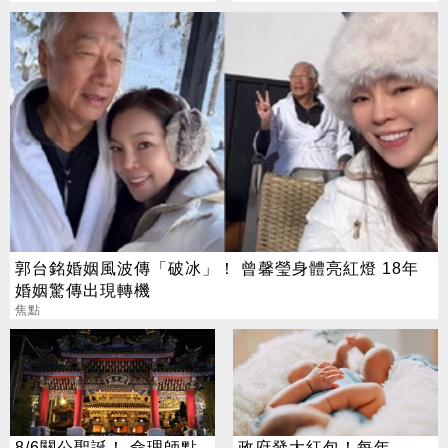
郭台銘婚姻風波傳「破冰」！ 曾馨瑩身體亮紅燈 18年
婚姻驚傳出現轉機
焦點
8/6關公聖誕！ 命理師點
政府發大紅包！每年