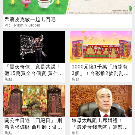
帶著皮克敏一起出門吧
PR・Pikmin Bloom
「黑夜奇俠」竟是共諜！
1000元換1千萬「頭獎有
砸15萬買全台個資 黃仁
3個」！台彩推2款刮刮樂
勳、張麗善也受害
焦點
總獎金逾33億
焦點
關公生日遇「四絕日」 別
嫌母太醜阻出席婚禮！
急著求偏財 命理師：做1
「最愛發錢老闆」震怒開
事更有效
焦點
除：我看不起你
焦點