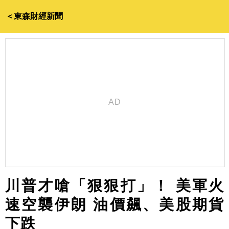
＜東森財經新聞
川普才嗆「狠狠打」！ 美軍火
速空襲伊朗 油價飆、美股期貨
下跌