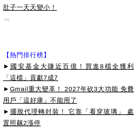
肚子一天天變小！
PR
【熱門排行榜】
►
國安基金大賺近百億！買進8檔全獲利
「這檔」貢獻7成7
►
Gmail重大變革！ 2027年砍3大功能 免費
用戶「這好康」不能用了
►
擺脫代理轉封裝！ 它靠「看穿玻璃」 處
置照飆2漲停