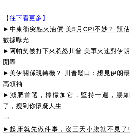
【往下看更多】
►
中東衝突點火油價 美5月CPI不妙？ 預估
數據曝光
►
阿帕契被打下來惹怒川普 美軍火速對伊朗
開轟
►
美伊關係現轉機？ 川普鬆口：想見伊朗最
高領袖
►減肥首選，檸檬加它，堅持一週，腰細
了，瘦到你懷疑人生
PR
►起床就先做件事，沒三天小腹就不見了!