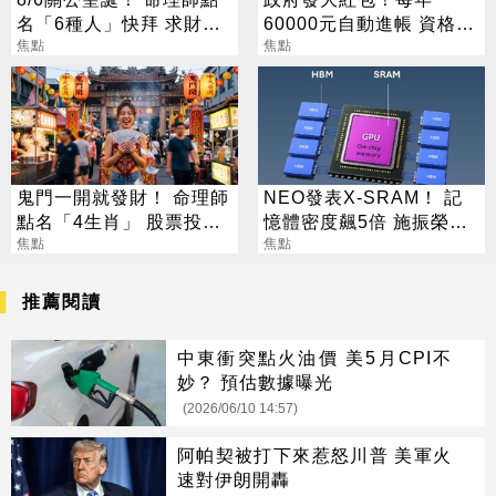
名「6種人」快拜 求財求
60000元自動進帳 資格一
職保平安
焦點
次看
焦點
鬼門一開就發財！ 命理師
NEO發表X-SRAM！ 記
點名「4生肖」 股票投資
憶體密度飆5倍 施振榮：
大翻身
焦點
半導體迎新革命
焦點
推薦閱讀
中東衝突點火油價 美5月CPI不
妙？ 預估數據曝光
(2026/06/10 14:57)
阿帕契被打下來惹怒川普 美軍火
速對伊朗開轟