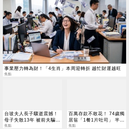
事業壓力轉為財！「4生肖」本周迎轉折 越忙財運越旺
焦點
台玻夫人長子驟逝震撼！
百萬存款不敢花！ 74歲獨
母子失散13年 被前夫騙
居翁「1餐1片吐司」 半年
「愛兒已夭折」
焦點
暴瘦嚇壞女兒
焦點