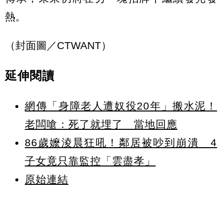
熱。
（封面圖／CTWANT）
延伸閱讀
網傳「身障老人遭奴役20年」搬水泥！
老闆嗆：死了就埋了 當地回應
86歲嬤淩晨狂吼！鄰居被吵到崩潰 4
子女竟只靠監控「雲盡孝」
原始連結