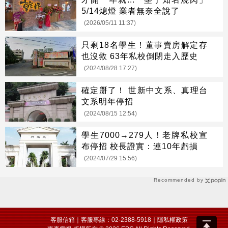
5/14熄燈 業者無奈全說了
(2026/05/11 11:37)
只剩18名學生！董事賣房解定存
也沒救 63年私校倒閉走入歷史
(2024/08/28 17:27)
確定掰了！ 世新中文系、真理台
文系明年停招
(2024/08/15 12:54)
學生7000→279人！老牌私校宣
布停招 校長證實：連10年虧損
(2024/07/29 15:56)
Recommended by
客服信箱
｜客服專線：02-2388-5918｜
隱私權政策