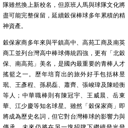
隊雖然換上新校名，但原班人馬與球隊文化將
盡可能完整保留，延續穀保棒球多年累積的精
神資產。
穀保家商多年來與平鎮高中、高苑工商及南英
商工並列台灣高中棒球傳統四強，更有「北穀
保、南高苑」美名，是國內最重要的青棒人才
搖籃之一。歷年培育出的旅外好手包括林昱
珉、王彥程、孫易磊、蕭齊、張峻瑋及陳睦衡
等人；中華職棒則有陳冠宇、王威晨、岳東
華、江少慶等知名球星。雖然「穀保家商」即
將成為歷史名詞，但它對台灣棒球的影響力與
傳承，未來仍將在另一塊招牌下繼續發光發