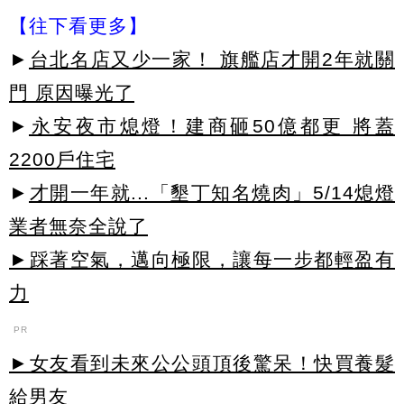
【往下看更多】
►
台北名店又少一家！ 旗艦店才開2年就關
門 原因曝光了
►
永安夜市熄燈！建商砸50億都更 將蓋
2200戶住宅
►
才開一年就...「墾丁知名燒肉」5/14熄燈
業者無奈全說了
►踩著空氣，邁向極限，讓每一步都輕盈有
力
PR
►女友看到未來公公頭頂後驚呆！快買養髮
給男友