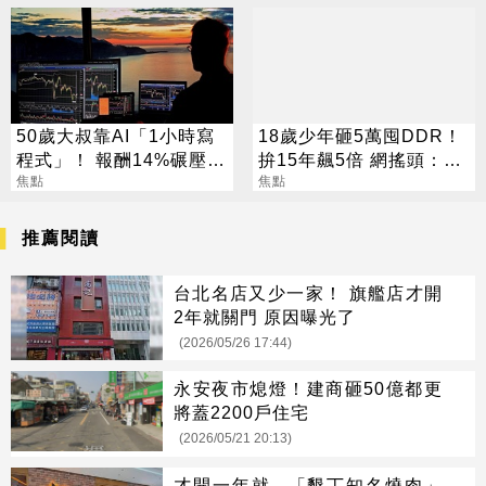
50歲大叔靠AI「1小時寫
18歲少年砸5萬囤DDR！
程式」！ 報酬14%碾壓標
拚15年飆5倍 網搖頭：會
普 直接辭職去炒股
焦點
報廢
焦點
推薦閱讀
台北名店又少一家！ 旗艦店才開
2年就關門 原因曝光了
(2026/05/26 17:44)
永安夜市熄燈！建商砸50億都更
將蓋2200戶住宅
(2026/05/21 20:13)
才開一年就...「墾丁知名燒肉」