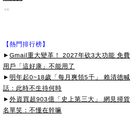
PR
【熱門排行榜】
►
Gmail重大變革！ 2027年砍3大功能 免費
用戶「這好康」不能用了
►
明年起0~18歲「每月爽領5千」 賴清德喊
話：此時不生待何時
►
外資買超903億「史上第三大」 網見掃貨
名單笑：不懂在幹嘛