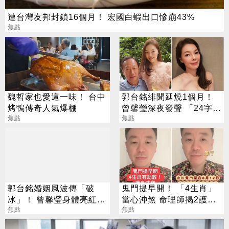
遭台灣友邦封鎖16個月！ 宏國白蝦出口慘崩43%
焦點
魏哲家也愛這一味！ 台中
郭台銘緋聞延燒1個月！
烤鴨傳奇人氣爆棚
曾馨瑩深夜發聲 「24字」
焦點
吐盡最心繫的事
焦點
郭台銘婚姻風波傳「破
鬼門提早開！ 「4生肖」
冰」！ 曾馨瑩身體亮紅燈
當心沖煞 命理師揭2護身
18年婚姻驚傳出現轉機
焦點
法寶
焦點