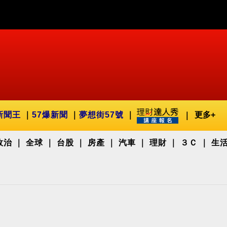
新聞王
57爆新聞
夢想街57號
更多+
政治
全球
台股
房產
汽車
理財
３Ｃ
生