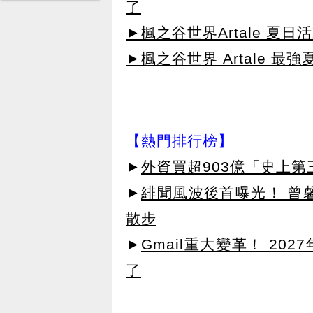
了
►楓之谷世界Artale 夏
►楓之谷世界 Artale 最
【熱門排行榜】
►
外資買超903億「史上
►
緋聞風波後首曝光！ 曾
散步
►
Gmail重大變革！ 20
了