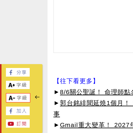
【往下看更多】
►
8/6關公聖誕！ 命理師
►
郭台銘緋聞延燒1個月！ 
事
►
Gmail重大變革！ 20