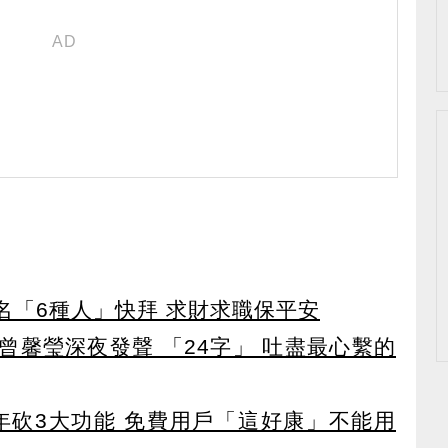
點名「6種人」快拜 求財求職保平安
曾馨瑩深夜發聲 「24字」 吐盡最心繫的
27年砍3大功能 免費用戶「這好康」不能用