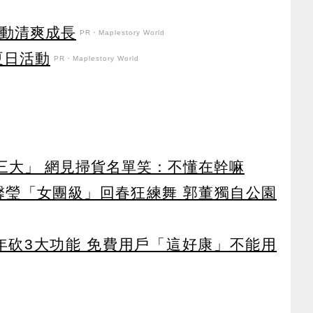
日活動清爽成長
PR・Maplestory World
強夏日活動
PR・Maplestory World
第三大」 網見掃貨名單笑：不懂在幹嘛
馨瑩「女團級」回春狂練舞 郭董獨自公園
27年砍3大功能 免費用戶「這好康」不能用