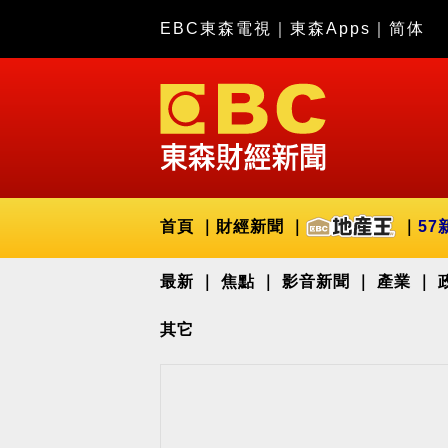
EBC東森電視
｜
東森Apps
｜
简体
首頁
財經新聞
57
最新
焦點
影音新聞
產業
其它