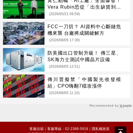
黃仁勳喊「AI工廠」全面爆發！
Vera Rubin恐從「出生缺貨到退
役」
(2026/05/21 09:59)
FCC一刀切？ AI資料中心斷鏈危
機來襲 台廠將成關鍵解方
(2026/08/05 17:39)
防美國出口管制升級！ 傳三星、
SK海力士測試中國晶片設備
(2026/08/05 12:51)
傳川普擬禁「中國製光收發模
組」CPO嗨翻7檔攻漲停
(2026/08/05 11:10)
Recommended by
客服信箱
｜客服專線：02-2388-5918｜
隱私權政策