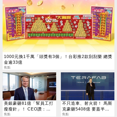
1000元換1千萬「頭獎有3個」！台彩推2款刮刮樂 總獎
金逾33億
焦點
美銀豪砸81億「幫員工打
不只造車、射火箭！ 馬斯
瘦瘦針」！ CEO讚：一
克豪砸5408億 要蓋半導
項值得的投資
焦點
體園區
焦點