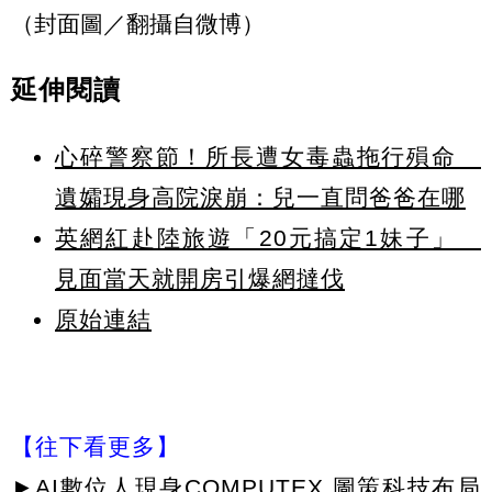
（封面圖／翻攝自微博）
延伸閱讀
心碎警察節！所長遭女毒蟲拖行殞命
遺孀現身高院淚崩：兒一直問爸爸在哪
英網紅赴陸旅遊「20元搞定1妹子」
見面當天就開房引爆網撻伐
原始連結
【往下看更多】
►
AI數位人現身COMPUTEX 圖策科技布局