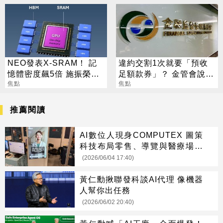
NEO發表X-SRAM！ 記
違約交割1次就要「預收
憶體密度飆5倍 施振榮：
足額款券」？ 金管會說話
半導體迎新革命
焦點
了
焦點
推薦閱讀
AI數位人現身COMPUTEX 圖策
科技布局零售、導覽與醫療場域
應用
(2026/06/04 17:40)
黃仁勳揪聯發科談AI代理 像機器
人幫你出任務
(2026/06/02 20:40)