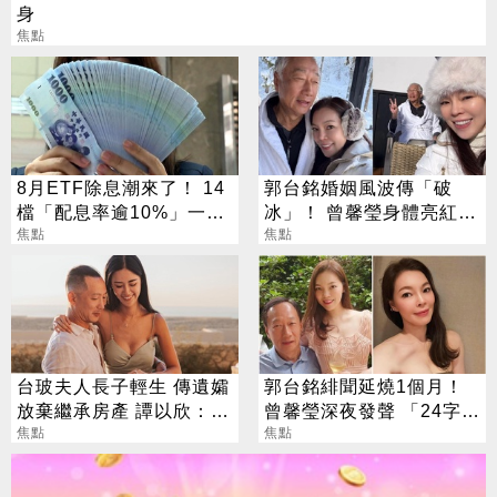
身
焦點
8月ETF除息潮來了！ 14
郭台銘婚姻風波傳「破
檔「配息率逾10%」一次
冰」！ 曾馨瑩身體亮紅燈
看
焦點
18年婚姻驚傳出現轉機
焦點
台玻夫人長子輕生 傳遺孀
郭台銘緋聞延燒1個月！
放棄繼承房產 譚以欣：不
曾馨瑩深夜發聲 「24字」
實內容二次傷害
焦點
吐盡最心繫的事
焦點