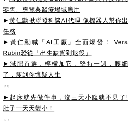
零售、導覽與醫療場域應用
►
黃仁勳揪聯發科談AI代理 像機器人幫你出
任務
►
黃仁勳喊「AI工廠」全面爆發！ Vera
Rubin恐從「出生缺貨到退役」
►減肥首選，檸檬加它，堅持一週，腰細
了，瘦到你懷疑人生
PR
►起床就先做件事，沒三天小腹就不見了!
肚子一天天變小！
PR