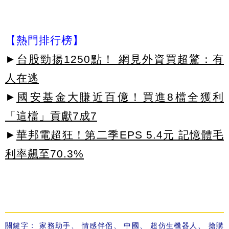
【熱門排行榜】
►
台股勁揚1250點！ 網見外資買超驚：有
人在逃
►
國安基金大賺近百億！買進8檔全獲利
「這檔」貢獻7成7
►
華邦電超狂！第二季EPS 5.4元 記憶體毛
利率飆至70.3%
關鍵字：
家務助手
、
情感伴侶
、
中國
、
超仿生機器人
、
搶購