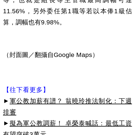
11.56%，另外委任第1職等若以本俸1級估
算，調幅也有9.98%。
（封面圖／翻攝自Google Maps）
【往下看更多】
►
軍公教加薪有譜？ 翁曉玲推法制化：下週
排審
►
擬為軍公教調薪！ 卓榮泰喊話：最低工資
有望突破3萬元