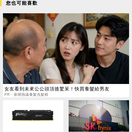
您也可能喜歡
女友看到未來公公頭頂後驚呆！快買養髮給男友
PR・新聞熱議養髮洗髮精