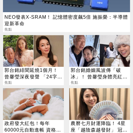
NEO發表X-SRAM！ 記憶體密度飆5倍 施振榮：半導體
迎新革命
焦點
郭台銘緋聞延燒1個月！
郭台銘婚姻風波傳「破
曾馨瑩深夜發聲 「24字」
冰」！ 曾馨瑩身體亮紅燈
吐盡最心繫的事
焦點
18年婚姻驚傳出現轉機
焦點
政府發大紅包！每年
農曆七月財運降臨！ 4星
60000元自動進帳 資格一
座「越陰森越發財」 冠軍