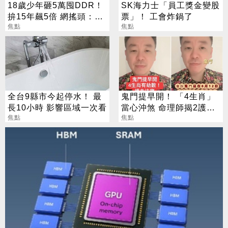
18歲少年砸5萬囤DDR！
SK海力士「員工獎金變股
拚15年飆5倍 網搖頭：會
票」！ 工會炸鍋了
報廢
焦點
焦點
全台9縣市今起停水！ 最
鬼門提早開！ 「4生肖」
長10小時 影響區域一次看
當心沖煞 命理師揭2護身
焦點
法寶
焦點