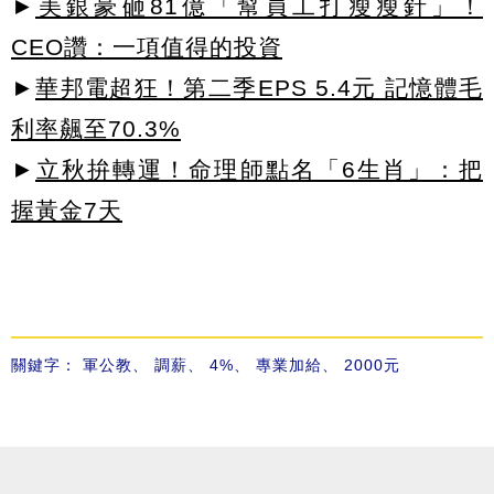
►
美銀豪砸81億「幫員工打瘦瘦針」！
CEO讚：一項值得的投資
►
華邦電超狂！第二季EPS 5.4元 記憶體毛
利率飆至70.3%
►
立秋拚轉運！命理師點名「6生肖」：把
握黃金7天
關鍵字：
軍公教
、
調薪
、
4%
、
專業加給
、
2000元