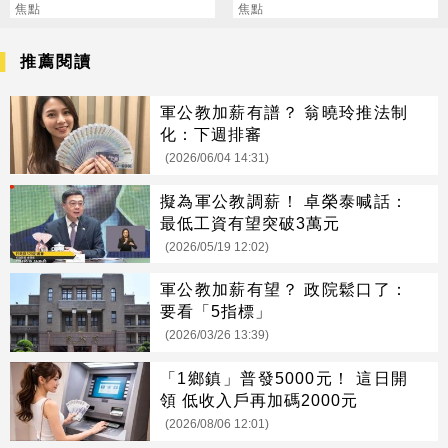
次看
焦點
賺到翻
焦點
推薦閱讀
軍公教加薪有譜？ 翁曉玲推法制
化：下週排審
(2026/06/04 14:31)
擬為軍公教調薪！ 卓榮泰喊話：
最低工資有望突破3萬元
(2026/05/19 12:02)
軍公教加薪有望？ 政院鬆口了：
要看「5指標」
(2026/03/26 13:39)
「1鄉鎮」普發5000元！ 這日開
領 低收入戶再加碼2000元
(2026/08/06 12:01)