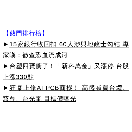
【熱門排行榜】
►
15家銀行收回扣 60人涉與地政士勾結 專
家嘆：徹查恐血流成河
►
台塑四寶衝了！「新科萬金」又漲停 台股
上漲330點
►
狂暴上修AI PCB商機！ 高盛喊買台燿、
臻鼎、台光電 目標價曝光