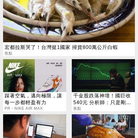
宏都拉斯哭了！台灣挺1國家 掃貨800萬公斤白蝦
焦點
踩著空氣，邁向極限，讓
千金股跌落神壇！國巨收
每一步都輕盈有力
540元 分析師：只是剛開
PR・NIKE AIR MAX
始
焦點