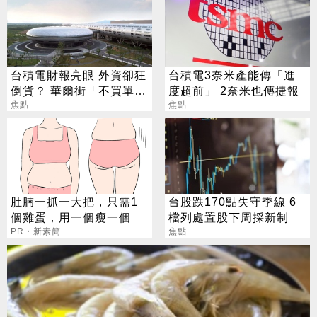
台積電財報亮眼 外資卻狂
台積電3奈米產能傳「進
倒貨？ 華爾街「不買單」
度超前」 2奈米也傳捷報
背後原因曝光
焦點
焦點
肚腩一抓一大把，只需1
台股跌170點失守季線 6
個雞蛋，用一個瘦一個
檔列處置股下周採新制
PR・新素簡
焦點