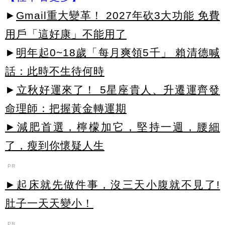
►
Gmail重大變革！ 2027年砍3大功能 免費
用戶「這好康」不能用了
►
明年起0~18歲「每月爽領5千」 賴清德喊
話：此時不生待何時
►
立秋好運來了！ 5星座貴人、升遷運齊發
命理師：把握黃金轉運期
►減肥首選，檸檬加它，堅持一週，腰細
了，瘦到你懷疑人生
PR
►起床就先做件事，沒三天小腹就不見了!
肚子一天天變小！
PR