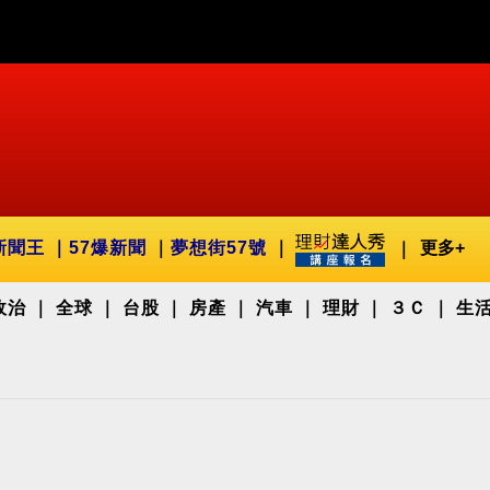
新聞王
57爆新聞
夢想街57號
更多+
政治
全球
台股
房產
汽車
理財
３Ｃ
生