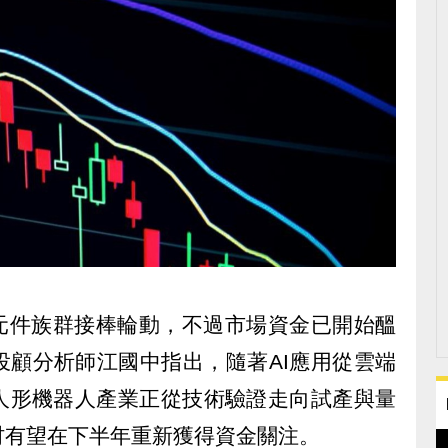
動元件族群接棒輪動，不過市場資金已開始醞
投顧分析師江國中指出，隨著AI應用從雲端
人形機器人產業正從技術驗證走向試產與量
材有望在下半年重新獲得資金關注。