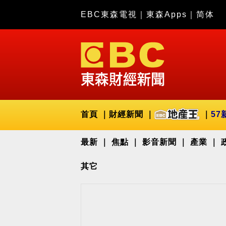
EBC東森電視
｜
東森Apps
｜
简体
首頁
財經新聞
57
最新
焦點
影音新聞
產業
其它