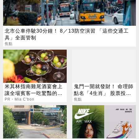
北市公車停駛30分鐘！ 8／13防空演習 「這些交通工
具」全面管制
焦點
米其林指南雞尾酒宴會上
鬼門一開就發財！ 命理師
讓全場賓客一吃驚豔的水
點名「4生肖」 股票投資
果是?
PR・Mia C'bon
大翻身
焦點