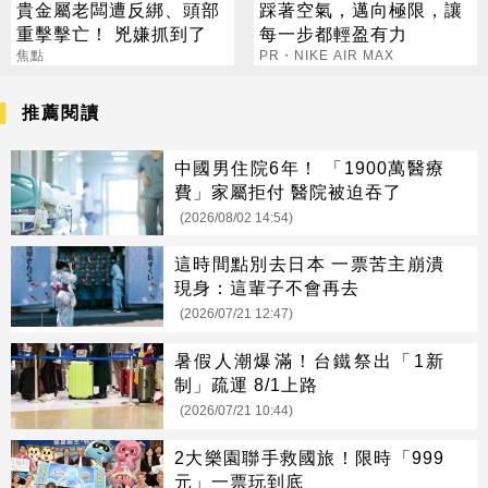
貴金屬老闆遭反綁、頭部
踩著空氣，邁向極限，讓
重擊擊亡！ 兇嫌抓到了
每一步都輕盈有力
焦點
PR・NIKE AIR MAX
推薦閱讀
中國男住院6年！ 「1900萬醫療
費」家屬拒付 醫院被迫吞了
(2026/08/02 14:54)
這時間點別去日本 一票苦主崩潰
現身：這輩子不會再去
(2026/07/21 12:47)
暑假人潮爆滿！台鐵祭出「1新
制」疏運 8/1上路
(2026/07/21 10:44)
2大樂園聯手救國旅！限時「999
元」一票玩到底