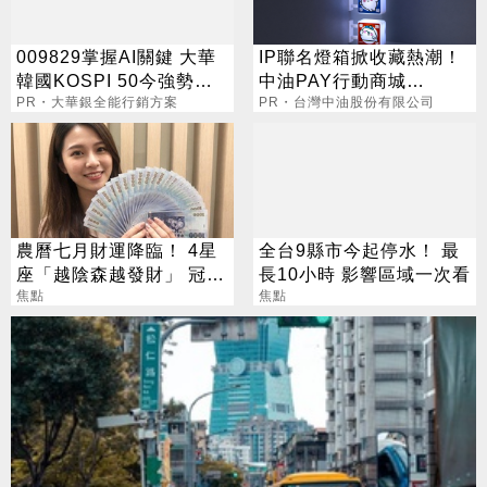
009829掌握AI關鍵 大華
IP聯名燈箱掀收藏熱潮！
韓國KOSPI 50今強勢開
中油PAY行動商城
募
PR・大華銀全能行銷方案
$699+站取就送
PR・台灣中油股份有限公司
農曆七月財運降臨！ 4星
全台9縣市今起停水！ 最
座「越陰森越發財」 冠軍
長10小時 影響區域一次看
賺到翻
焦點
焦點