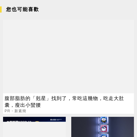
您也可能喜歡
腹部脂肪的「剋星」找到了，常吃這幾物，吃走大肚
囊，瘦出小蠻腰
PR・新素簡