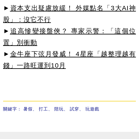
►
資本支出疑慮放緩！ 外媒點名「3大AI神
股」：沒它不行
►
追高慘變接盤俠？ 專家示警：「這個位
置」別衝動
►
金牛座下弦月發威！ 4星座「越整理越有
錢」一路旺運到10月
關鍵字：
暑假
、
打工
、
陪玩
、
試穿
、
玩遊戲