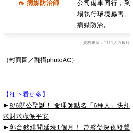
🦟 病媒防治師
公司備車同行，到
場執行環境蟲害、
病媒防治。
資料來源：1111人力銀行
（封面圖／翻攝photoAC）
【往下看更多】
►
8/6關公聖誕！ 命理師點名「6種人」快拜
求財求職保平安
►
郭台銘緋聞延燒1個月！ 曾馨瑩深夜發聲