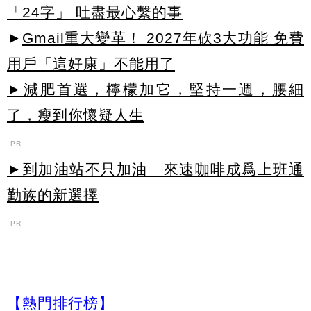
「24字」 吐盡最心繫的事
►
Gmail重大變革！ 2027年砍3大功能 免費
用戶「這好康」不能用了
►減肥首選，檸檬加它，堅持一週，腰細
了，瘦到你懷疑人生
PR
►到加油站不只加油 來速咖啡成爲上班通
勤族的新選擇
PR
【熱門排行榜】