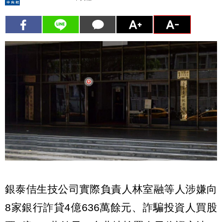
銀泰佶生技公司實際負責人林室融等人涉嫌向
8家銀行詐貸4億636萬餘元、詐騙投資人買股