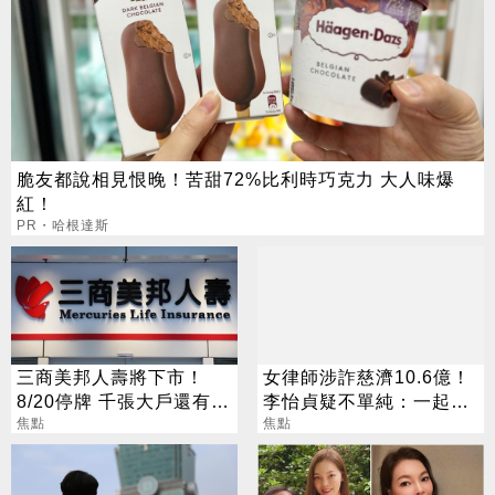
脆友都說相見恨晚！苦甜72%比利時巧克力 大人味爆
紅！
PR・哈根達斯
三商美邦人壽將下市！
女律師涉詐慈濟10.6億！
8/20停牌 千張大戶還有
李怡貞疑不單純：一起洗
252人
焦點
錢？
焦點