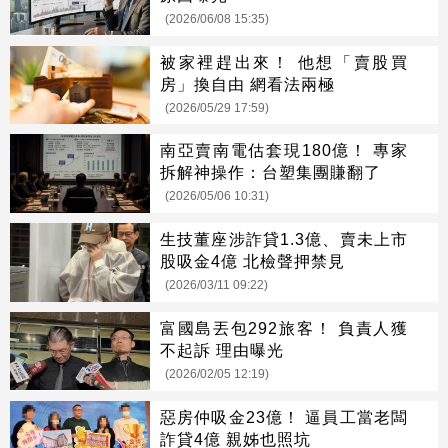
(2026/06/08 15:35)
被家裡趕出來！ 他想「賣股買
房」換自由 網看法兩極
(2026/05/29 17:59)
南亞賣南電估套現180億！ 專家
拆解神操作：台塑集團賺翻了
(2026/05/06 10:31)
生技董座涉詐貸1.3億、賣未上市
股吸金4億 北檢聲押禁見
(2026/03/11 09:22)
富國島丟包292旅客！ 負責人獲
不起訴 理由曝光
(2026/02/05 12:19)
惡房仲吸金23億！ 逼員工當老闆
詐貸4億 親姊也照坑