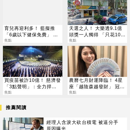
育兒再迎利多！ 藍擬推
天選之人！ 大樂透9.1億
「6歲以下健保免費」 每
頭獎一人獨得 「只花100
年減輕近萬元負擔
焦點
元」買法曝光
焦點
買疫苗被詐10億！ 慈濟發
農曆七月財運降臨！ 4星
「3點聲明」：全力捍衛
座「越陰森越發財」 冠軍
捐款人權益
焦點
賺到翻
焦點
推薦閱讀
經理人含淚大砍台積電 被逼分手
原因曝光