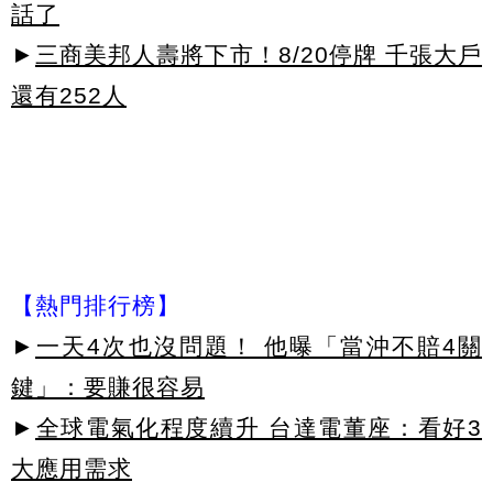
話了
►
三商美邦人壽將下市！8/20停牌 千張大戶
還有252人
【熱門排行榜】
►
一天4次也沒問題！ 他曝「當沖不賠4關
鍵」：要賺很容易
►
全球電氣化程度續升 台達電董座：看好3
大應用需求