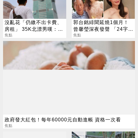
沒亂花「仍繳不出卡費、
郭台銘緋聞延燒1個月！
房租」 35K北漂男嘆：該
曾馨瑩深夜發聲 「24字」
搬回南部？
焦點
吐盡最心繫的事
焦點
政府發大紅包！每年60000元自動進帳 資格一次看
焦點