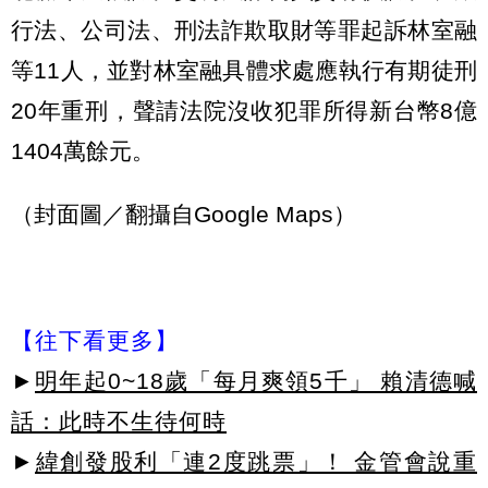
行法、公司法、刑法詐欺取財等罪起訴林室融
等11人，並對林室融具體求處應執行有期徒刑
20年重刑，聲請法院沒收犯罪所得新台幣8億
1404萬餘元。
（封面圖／翻攝自Google Maps）
【往下看更多】
►
明年起0~18歲「每月爽領5千」 賴清德喊
話：此時不生待何時
►
緯創發股利「連2度跳票」！ 金管會說重