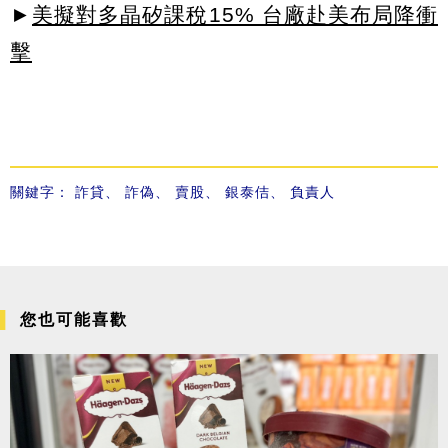
►
美擬對多晶矽課稅15% 台廠赴美布局降衝
擊
關鍵字：
詐貸
、
詐偽
、
賣股
、
銀泰佶
、
負責人
您也可能喜歡