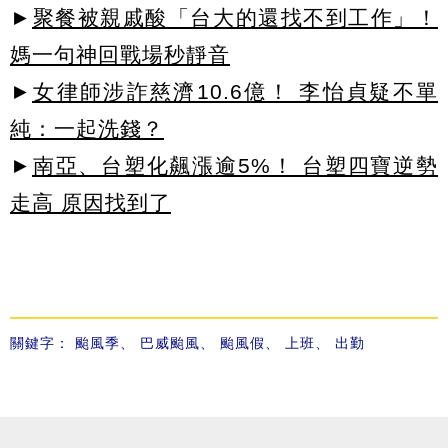
►
聚餐被親戚酸「台大的還找不到工作」！
媽一句神回戰場秒靜音
►
女律師涉詐慈濟10.6億！ 李怡貞疑不單
純：一起洗錢？
►
南亞、台塑化飆漲逾5%！ 台塑四寶逆勢
走高 原因找到了
關鍵字：
颱風季
、
巴威颱風
、
颱風假
、
上班
、
出勤