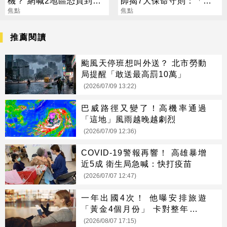
機？ 網喊2地區恐買到假
師揭7大保命守則：「這
貨 專家揭真相
焦點
類人」今明年要當心！
焦點
推薦閱讀
颱風天停班想叫外送？ 北市勞動
局提醒「敢送最高罰10萬」
(2026/07/09 13:22)
巴威路徑又變了！高機率通過
「這地」風雨越晚越劇烈
(2026/07/09 12:36)
COVID-19警報再響！ 高雄暴增
近5成 衛生局急喊：快打疫苗
(2026/07/07 12:47)
一年出國4次！ 他曝安排旅遊
「黃金4個月份」 卡對整年活在
期待中
(2026/08/07 17:15)