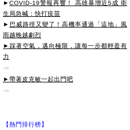
►
COVID-19警報再響！ 高雄暴增近5成 衛
生局急喊：快打疫苗
►
巴威路徑又變了！高機率通過「這地」風
雨越晚越劇烈
►踩著空氣，邁向極限，讓每一步都輕盈有
力
PR
►帶著皮克敏一起出門吧
PR
【熱門排行榜】