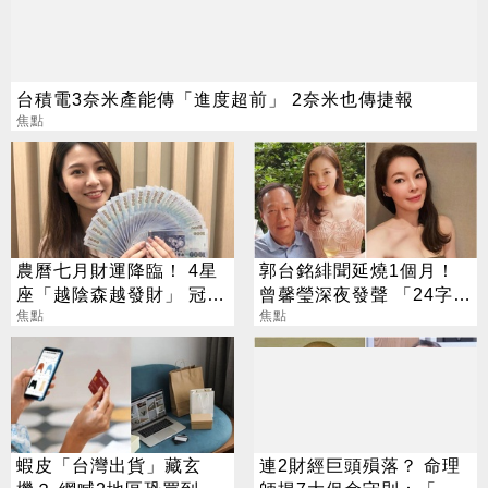
台積電3奈米產能傳「進度超前」 2奈米也傳捷報
焦點
農曆七月財運降臨！ 4星
郭台銘緋聞延燒1個月！
座「越陰森越發財」 冠軍
曾馨瑩深夜發聲 「24字」
賺到翻
焦點
吐盡最心繫的事
焦點
蝦皮「台灣出貨」藏玄
連2財經巨頭殞落？ 命理