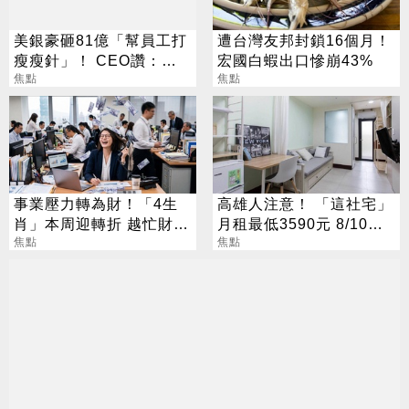
美銀豪砸81億「幫員工打
遭台灣友邦封鎖16個月！
瘦瘦針」！ CEO讚：一
宏國白蝦出口慘崩43%
項值得的投資
焦點
焦點
事業壓力轉為財！「4生
高雄人注意！ 「這社宅」
肖」本周迎轉折 越忙財運
月租最低3590元 8/10起
越旺
焦點
放申請
焦點