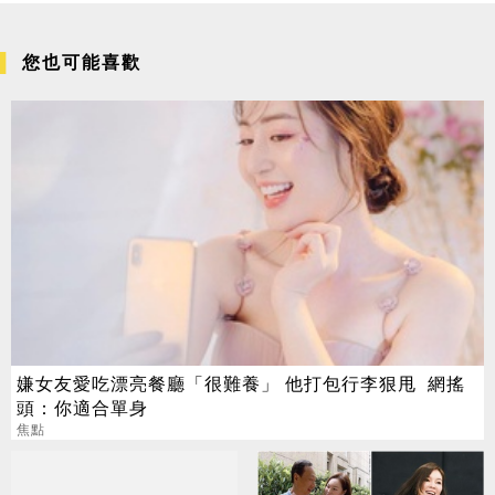
您也可能喜歡
嫌女友愛吃漂亮餐廳「很難養」 他打包行李狠甩 網搖
頭：你適合單身
焦點