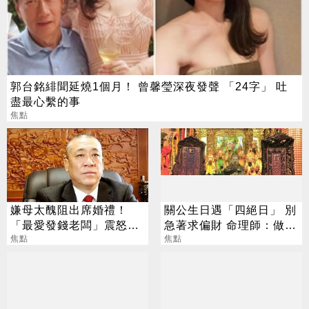
郭台銘緋聞延燒1個月！ 曾馨瑩深夜發聲 「24字」 吐
盡最心繫的事
焦點
嫌母太醜阻出席婚禮！
關公生日遇「四絕日」 別
「最愛發錢老闆」震怒開
急著求偏財 命理師：做1
除：我看不起你
焦點
事更有效
焦點