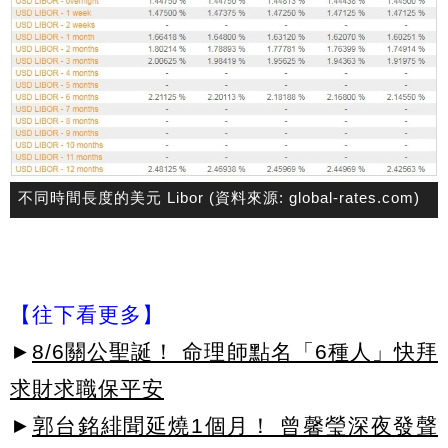
不同時間長度的美元 Libor (資料來源: global-rates.com)
【往下看更多】
►
8/6關公聖誕！ 命理師點名「6種人」快拜
求財求職保平安
►
郭台銘緋聞延燒1個月！ 曾馨瑩深夜發聲