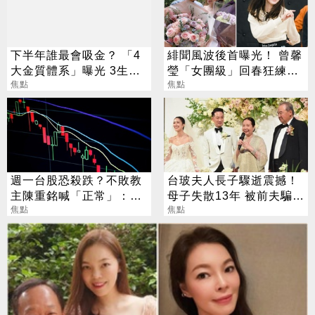
下半年誰最會吸金？ 「4
緋聞風波後首曝光！ 曾馨
大金質體系」曝光 3生肖
瑩「女團級」回春狂練舞
偏財旺到「錢自己找上
焦點
郭董獨自公園散步
焦點
門」
週一台股恐殺跌？不敗教
台玻夫人長子驟逝震撼！
主陳重銘喊「正常」：6
母子失散13年 被前夫騙
檔撿便宜
焦點
「愛兒已夭折」
焦點