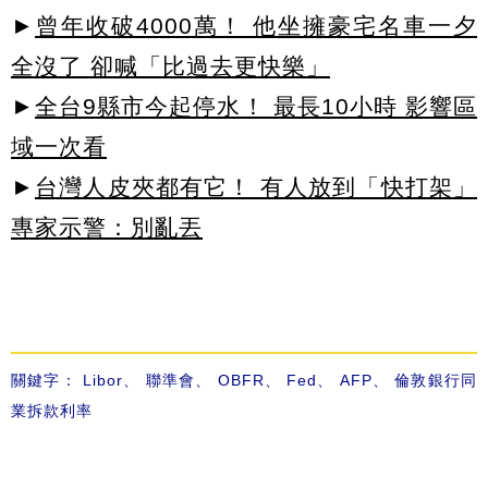
►
曾年收破4000萬！ 他坐擁豪宅名車一夕
全沒了 卻喊「比過去更快樂」
►
全台9縣市今起停水！ 最長10小時 影響區
域一次看
►
台灣人皮夾都有它！ 有人放到「快打架」
專家示警：別亂丟
關鍵字：
Libor
、
聯準會
、
OBFR
、
Fed
、
AFP
、
倫敦銀行同
業拆款利率