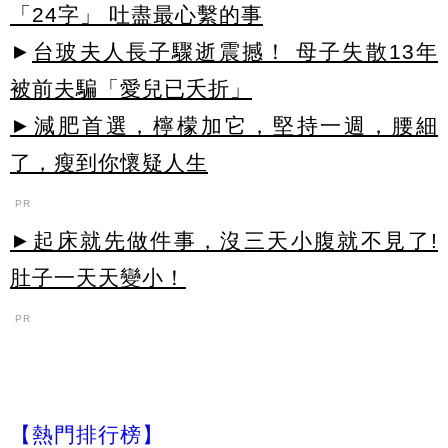
「24字」 吐盡最心繫的事
►
台玻夫人長子驟逝震撼！ 母子失散13年
被前夫騙「愛兒已夭折」
►減肥首選，檸檬加它，堅持一週，腰細
了，瘦到你懷疑人生
PR
►起床就先做件事，沒三天小腹就不見了!
肚子一天天變小！
PR
【熱門排行榜】