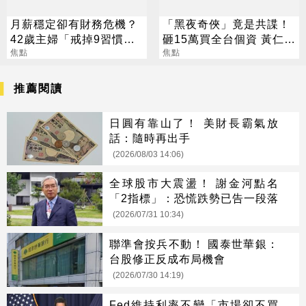
月薪穩定卻有財務危機？
「黑夜奇俠」竟是共諜！
42歲主婦「戒掉9習慣」
砸15萬買全台個資 黃仁
存下2000萬
焦點
勳、張麗善也受害
焦點
推薦閱讀
日圓有靠山了！ 美財長霸氣放
話：隨時再出手
(2026/08/03 14:06)
全球股市大震盪！ 謝金河點名
「2指標」：恐慌跌勢已告一段落
(2026/07/31 10:34)
聯準會按兵不動！ 國泰世華銀：
台股修正反成布局機會
(2026/07/30 14:19)
Fed維持利率不變「市場卻不買