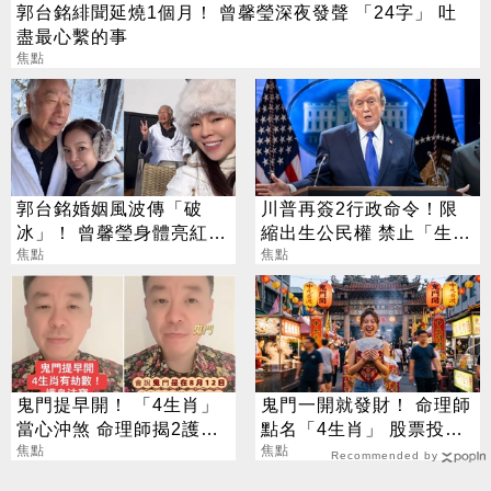
郭台銘緋聞延燒1個月！ 曾馨瑩深夜發聲 「24字」 吐
盡最心繫的事
焦點
郭台銘婚姻風波傳「破
川普再簽2行政命令！限
冰」！ 曾馨瑩身體亮紅燈
縮出生公民權 禁止「生育
18年婚姻驚傳出現轉機
焦點
旅遊」
焦點
鬼門提早開！ 「4生肖」
鬼門一開就發財！ 命理師
當心沖煞 命理師揭2護身
點名「4生肖」 股票投資
法寶
焦點
大翻身
焦點
Recommended by