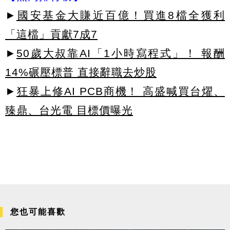
►
國安基金大賺近百億！買進8檔全獲利
「這檔」貢獻7成7
►
50歲大叔靠AI「1小時寫程式」！ 報酬
14%碾壓標普 直接辭職去炒股
►
狂暴上修AI PCB商機！ 高盛喊買台燿、
臻鼎、台光電 目標價曝光
您也可能喜歡