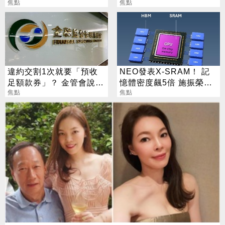
這句最狠超恐怖
焦點
事更有效
焦點
違約交割1次就要「預收
NEO發表X-SRAM！ 記
足額款券」？ 金管會說話
憶體密度飆5倍 施振榮：
了
焦點
半導體迎新革命
焦點