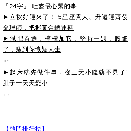
「24字」 吐盡最心繫的事
►
立秋好運來了！ 5星座貴人、升遷運齊發
命理師：把握黃金轉運期
►減肥首選，檸檬加它，堅持一週，腰細
了，瘦到你懷疑人生
PR
►起床就先做件事，沒三天小腹就不見了!
肚子一天天變小！
PR
【熱門排行榜】