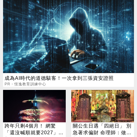
成為AI時代的道德駭客！一次拿到三張資安證照
PR・恆逸教育訓練中心
跨年只剩4個月！ 網驚
關公生日遇「四絕日」 別
「還沒喊順就要2027」
急著求偏財 命理師：做1