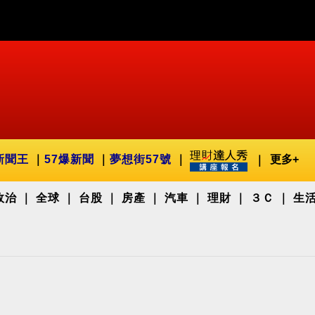
新聞王
57爆新聞
夢想街57號
更多+
政治
全球
台股
房產
汽車
理財
３Ｃ
生