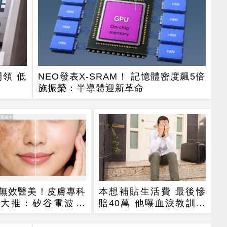
開領 低
NEO發表X-SRAM！ 記憶體密度飆5倍
施振榮：半導體迎新革命
谷電波X
無效醫美！皮膚專科
本想補貼生活費 最後慘
大推：矽谷電波 X
賠40萬 他曝血淚教訓：
膚由內而外更強韌
當沖是毒藥