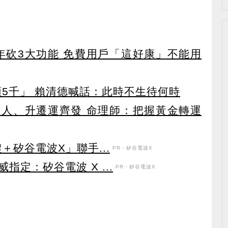
27年砍3大功能 免費用戶「這好康」不能用
領5千」 賴清德喊話：此時不生待何時
貴人、升遷運齊發 命理師：把握黃金轉運
＋矽谷電波X」聯手...
PR・矽谷電波X
定：矽谷電波 X ...
PR・矽谷電波X