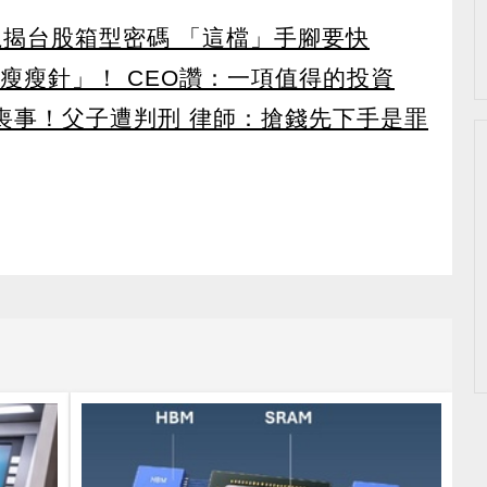
龍揭台股箱型密碼 「這檔」手腳要快
瘦瘦針」！ CEO讚：一項值得的投資
辦喪事！父子遭判刑 律師：搶錢先下手是罪