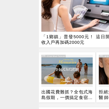
「1鄉鎮」普發5000元！ 這日
收入戶再加碼2000元
PR
PR
PR・Club Med Taiwan
PR・矽
出國花費難抓？全包式海
拒絕
島假期，一價搞定食宿玩
醫師
樂，省錢更省心！
讓肌