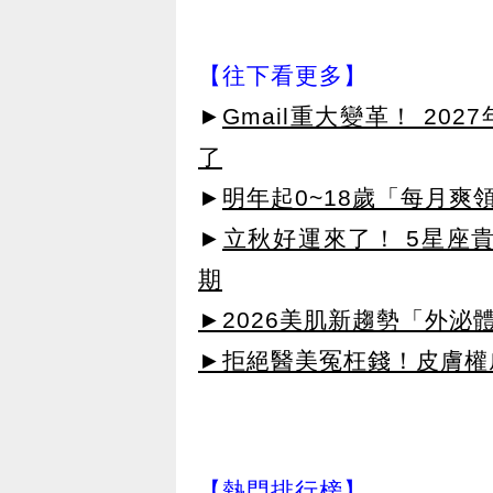
【往下看更多】
►
Gmail重大變革！ 20
了
►
明年起0~18歲「每月爽
►
立秋好運來了！ 5星座
期
►2026美肌新趨勢「外泌體
►拒絕醫美冤枉錢！皮膚權威指
【熱門排行榜】