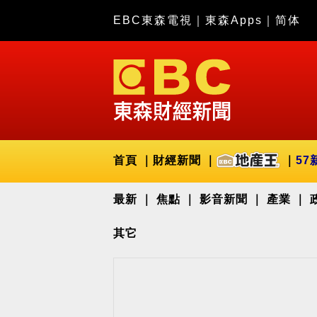
EBC東森電視
｜
東森Apps
｜
简体
首頁
財經新聞
57
最新
焦點
影音新聞
產業
其它