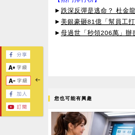
►
跌深反彈是逃命？ 杜金
►
美銀豪砸81億「幫員工打
►
母過世「秒領206萬」
您也可能有興趣