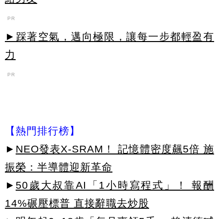
PR
►踩著空氣，邁向極限，讓每一步都輕盈有
力
PR
【熱門排行榜】
►
NEO發表X-SRAM！ 記憶體密度飆5倍 施
振榮：半導體迎新革命
►
50歲大叔靠AI「1小時寫程式」！ 報酬
14%碾壓標普 直接辭職去炒股