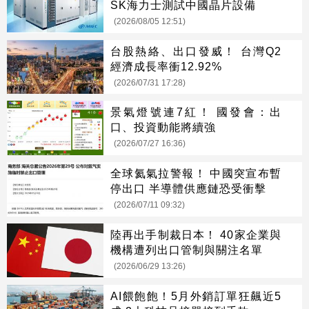
SK海力士測試中國晶片設備
(2026/08/05 12:51)
台股熱絡、出口發威！ 台灣Q2
經濟成長率衝12.92%
(2026/07/31 17:28)
景氣燈號連7紅！ 國發會：出
口、投資動能將續強
(2026/07/27 16:36)
全球氦氣拉警報！ 中國突宣布暫
停出口 半導體供應鏈恐受衝擊
(2026/07/11 09:32)
陸再出手制裁日本！ 40家企業與
機構遭列出口管制與關注名單
(2026/06/29 13:26)
AI餵飽飽！5月外銷訂單狂飆近5