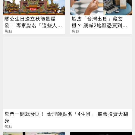
關公生日逢立秋能量爆
蝦皮「台灣出貨」藏玄
發！ 專家點名「這些人」
機？ 網喊2地區恐買到假
別亂拜
焦點
貨 專家揭真相
焦點
鬼門一開就發財！ 命理師點名「4生肖」 股票投資大翻
身
焦點