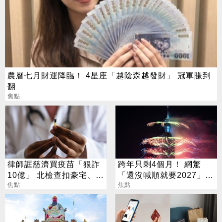
農曆七月財運降臨！ 4星座「越陰森越發財」 冠軍賺到
翻
焦點
律師誆慈濟買疫苗「狠詐
跨年只剩4個月！ 網驚
10億」 北檢查扣豪宅、搜
「還沒喊順就要2027」
出158公斤黃金
焦點
這句最狠超恐怖
焦點