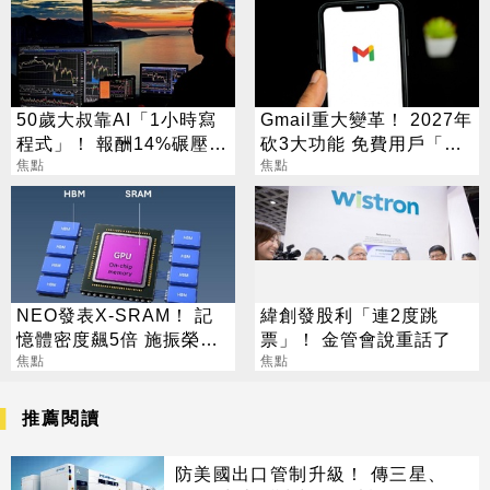
50歲大叔靠AI「1小時寫
Gmail重大變革！ 2027年
程式」！ 報酬14%碾壓標
砍3大功能 免費用戶「這
普 直接辭職去炒股
焦點
好康」不能用了
焦點
NEO發表X-SRAM！ 記
緯創發股利「連2度跳
憶體密度飆5倍 施振榮：
票」！ 金管會說重話了
半導體迎新革命
焦點
焦點
推薦閱讀
防美國出口管制升級！ 傳三星、