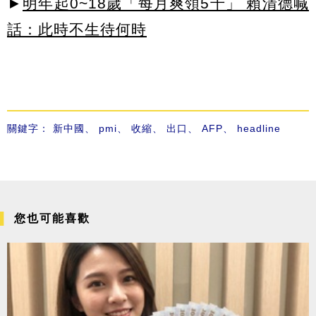
►
明年起0~18歲「每月爽領5千」 賴清德喊
話：此時不生待何時
關鍵字：
新中國
、
pmi
、
收縮
、
出口
、
AFP
、
headline
您也可能喜歡