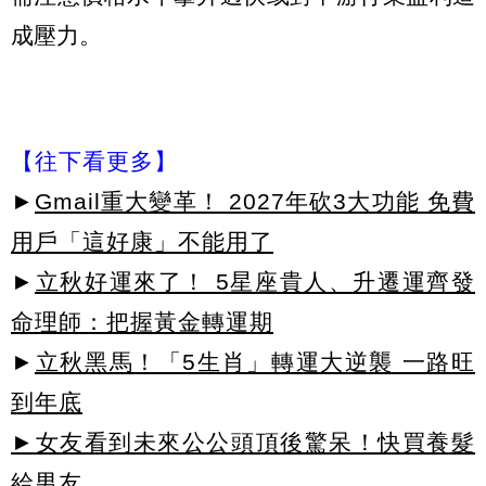
成壓力。
【往下看更多】
►
Gmail重大變革！ 2027年砍3大功能 免費
用戶「這好康」不能用了
►
立秋好運來了！ 5星座貴人、升遷運齊發
命理師：把握黃金轉運期
►
立秋黑馬！「5生肖」轉運大逆襲 一路旺
到年底
►女友看到未來公公頭頂後驚呆！快買養髮
給男友