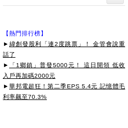
【熱門排行榜】
►
緯創發股利「連2度跳票」！ 金管會說重
話了
►
「1鄉鎮」普發5000元！ 這日開領 低收
入戶再加碼2000元
►
華邦電超狂！第二季EPS 5.4元 記憶體毛
利率飆至70.3%