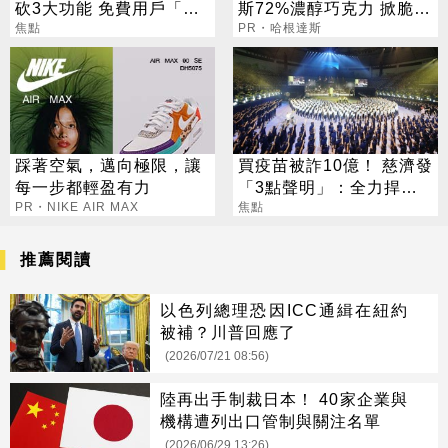
砍3大功能 免費用戶「這
斯72%濃醇巧克力 掀脆友
好康」不能用了
焦點
共鳴
PR・哈根達斯
踩著空氣，邁向極限，讓
買疫苗被詐10億！ 慈濟發
每一步都輕盈有力
「3點聲明」：全力捍衛
PR・NIKE AIR MAX
捐款人權益
焦點
推薦閱讀
以色列總理恐因ICC通緝在紐約
被補？川普回應了
(2026/07/21 08:56)
陸再出手制裁日本！ 40家企業與
機構遭列出口管制與關注名單
(2026/06/29 13:26)