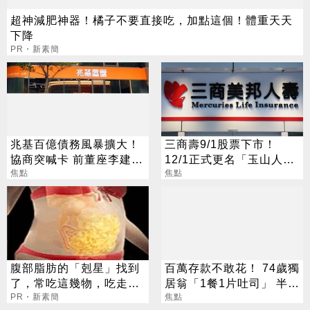
超神減肥神器！橘子不要直接吃，加點這個！體重天天
下降
PR・新素簡
兆基百億債務風暴擴大！
三商壽9/1股票下市！
協商突喊卡 前董座李建成
12/1正式更名「玉山人
遭檢調搜索
焦點
壽」
焦點
腹部脂肪的「剋星」找到
百萬存款不敢花！ 74歲獨
了，常吃這幾物，吃走大
居翁「1餐1片吐司」 半年
肚囊，瘦出小蠻腰
PR・新素簡
暴瘦嚇壞女兒
焦點