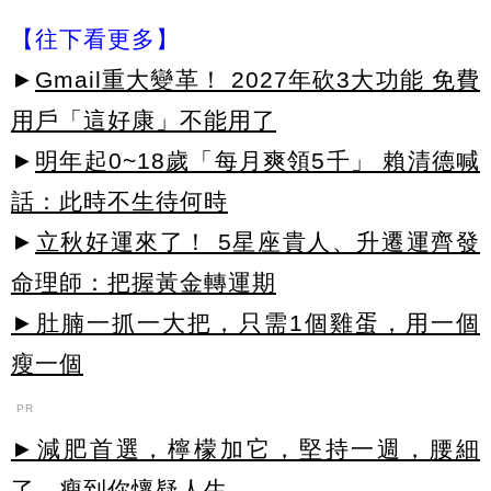
【往下看更多】
►
Gmail重大變革！ 2027年砍3大功能 免費
用戶「這好康」不能用了
►
明年起0~18歲「每月爽領5千」 賴清德喊
話：此時不生待何時
►
立秋好運來了！ 5星座貴人、升遷運齊發
命理師：把握黃金轉運期
►肚腩一抓一大把，只需1個雞蛋，用一個
瘦一個
PR
►減肥首選，檸檬加它，堅持一週，腰細
了，瘦到你懷疑人生