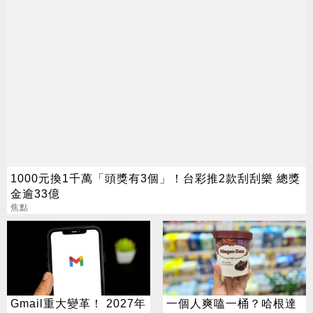
1000元換1千萬「頭獎有3個」！台彩推2款刮刮樂 總獎
金逾33億
焦點
Gmail重大變革！ 2027年
一個人爽嗑一桶？哈根達