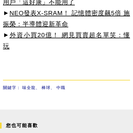
用戶「這好康」不能用了
►
NEO發表X-SRAM！ 記憶體密度飆5倍 施
振榮：半導體迎新革命
►
外資小買20億！ 網見買賣超名單笑：懂
玩
關鍵字：
味全龍
、
棒球
、
中職
您也可能喜歡