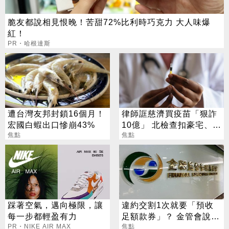
脆友都說相見恨晚！苦甜72%比利時巧克力 大人味爆
紅！
PR・哈根達斯
遭台灣友邦封鎖16個月！
律師誆慈濟買疫苗「狠詐
宏國白蝦出口慘崩43%
10億」 北檢查扣豪宅、搜
焦點
出158公斤黃金
焦點
踩著空氣，邁向極限，讓
違約交割1次就要「預收
每一步都輕盈有力
足額款券」？ 金管會說話
PR・NIKE AIR MAX
了
焦點