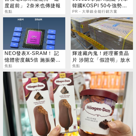
度超前」 2奈米也傳捷報
韓國KOSPI 50今強勢開
焦點
募
PR・大華銀全能行銷方案
NEO發表X-SRAM！ 記
輝達藏內鬼！經理審查晶
憶體密度飆5倍 施振榮：
片 涉開立「假證明」放水
半導體迎新革命
焦點
焦點