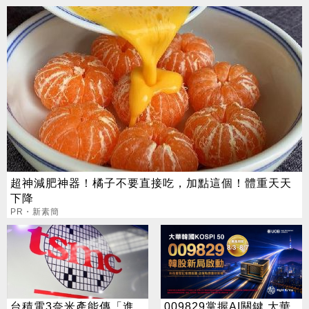
超神減肥神器！橘子不要直接吃，加點這個！體重天天
下降
PR・新素簡
台積電3奈米產能傳「進
009829掌握AI關鍵 大華