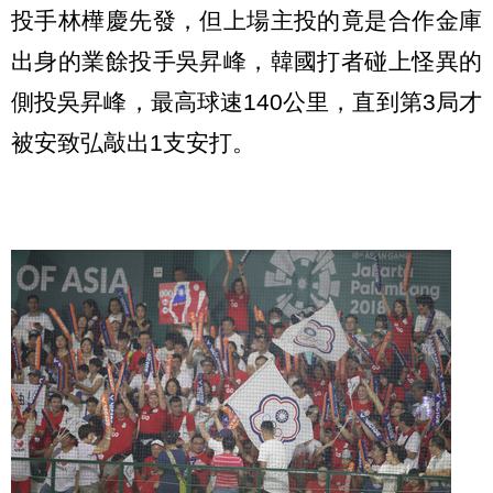
投手林樺慶先發，但上場主投的竟是合作金庫
出身的業餘投手吳昇峰，韓國打者碰上怪異的
側投吳昇峰，最高球速140公里，直到第3局才
被安致弘敲出1支安打。