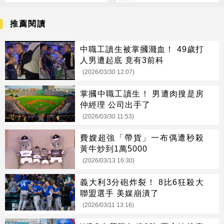
推薦閱讀
中職工讀生被掌摑濺血！ 49歲打
人男遭起底 竟有3前科
(2026/03/30 12:07)
掌摑中職工讀生！ 男遭肉搜是房
仲經理 公司出手了
(2026/03/30 11:53)
費嫂超強「帶貨」一布偶遭秒殺
黃牛炒到1萬5000
(2026/03/13 16:30)
義大利3分砲炸裂！ 8比6狂殺大
聯盟選手 美媒崩潰了
(2026/03/11 13:16)