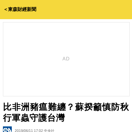
＜東森財經新聞
比非洲豬瘟難纏？蘇揆籲慎防秋
行軍蟲守護台灣
2019/06/11 17:02
中央社