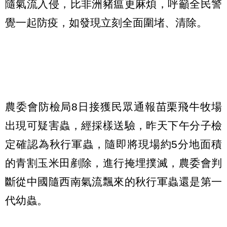
隨氣流入侵，比非洲豬瘟更麻煩，呼籲全民警
覺一起防疫，如發現立刻全面圍堵、清除。
農委會防檢局8日接獲民眾通報苗栗飛牛牧場
出現可疑害蟲，經採樣送驗，昨天下午分子檢
定確認為秋行軍蟲，隨即將現場約5分地面積
的青割玉米田剷除，進行掩埋撲滅，農委會判
斷從中國隨西南氣流飄來的秋行軍蟲還是第一
代幼蟲。