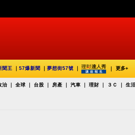
新聞王
57爆新聞
夢想街57號
更多+
政治
全球
台股
房產
汽車
理財
３Ｃ
生