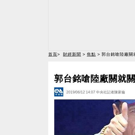
首頁
>
財經新聞
>
焦點
> 郭台銘嗆陸廠關
郭台銘嗆陸廠關就關
2019/06/12 14:07
中央社記者陳家倫