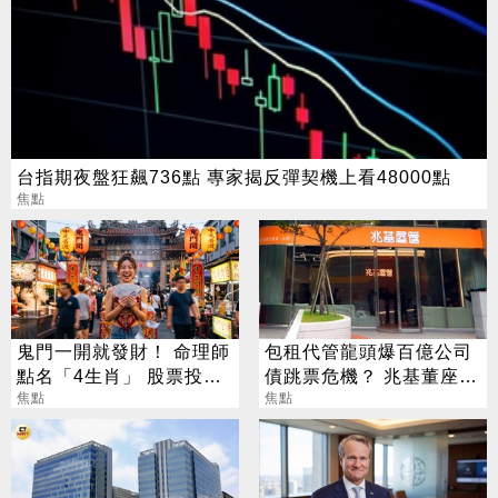
台指期夜盤狂飆736點 專家揭反彈契機上看48000點
焦點
鬼門一開就發財！ 命理師
包租代管龍頭爆百億公司
點名「4生肖」 股票投資
債跳票危機？ 兆基董座急
大翻身
焦點
閃辭
焦點