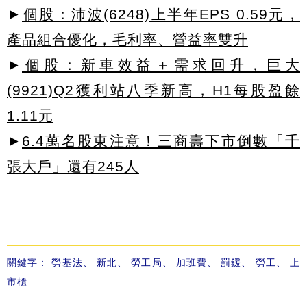
►
個股：沛波(6248)上半年EPS 0.59元，
產品組合優化，毛利率、營益率雙升
►
個股：新車效益＋需求回升，巨大
(9921)Q2獲利站八季新高，H1每股盈餘
1.11元
►
6.4萬名股東注意！三商壽下市倒數「千
張大戶」還有245人
關鍵字：
勞基法
、
新北
、
勞工局
、
加班費
、
罰鍰
、
勞工
、
上
市櫃