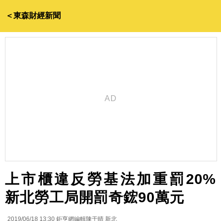
＜東森財經新聞
上市櫃違反勞基法加重罰20%
新北勞工局開罰奇鋐90萬元
2019/06/18 13:30
鉅亨網編輯陳于晴 新北