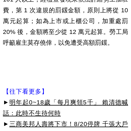
費，第 1 次違規的罰鍰金額，原則上將從 10
萬元起算；如為上市或上櫃公司，加重處罰
20% 後，金額將至少從 12 萬元起算。勞工局
呼籲雇主莫存僥倖，以免遭受高額罰鍰。
【往下看更多】
►
明年起0~18歲「每月爽領5千」 賴清德喊
話：此時不生待何時
►
三商美邦人壽將下市！8/20停牌 千張大戶