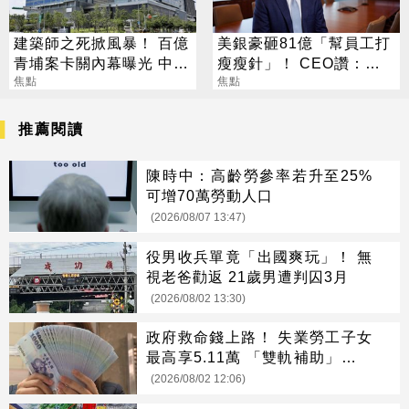
建築師之死掀風暴！ 百億
美銀豪砸81億「幫員工打
青埔案卡關內幕曝光 中
瘦瘦針」！ CEO讚：一
央、地方互踢皮球
焦點
項值得的投資
焦點
推薦閱讀
陳時中：高齡勞參率若升至25%
可增70萬勞動人口
(2026/08/07 13:47)
役男收兵單竟「出國爽玩」！ 無
視老爸勸返 21歲男遭判囚3月
(2026/08/02 13:30)
政府救命錢上路！ 失業勞工子女
最高享5.11萬 「雙軌補助」一次
看懂
(2026/08/02 12:06)