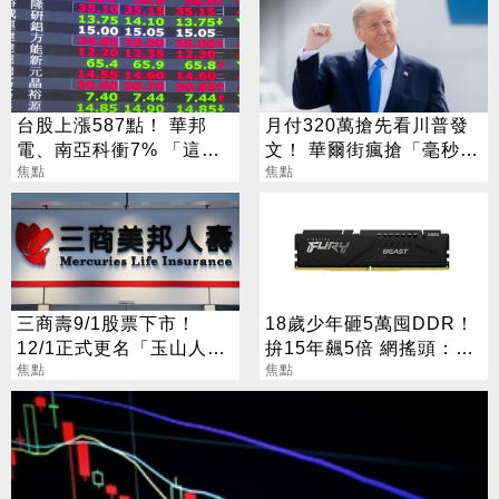
台股上漲587點！ 華邦
月付320萬搶先看川普發
電、南亞科衝7% 「這檔
文！ 華爾街瘋搶「毫秒優
被動」一出關就漲停
焦點
勢」引熱議
焦點
三商壽9/1股票下市！
18歲少年砸5萬囤DDR！
12/1正式更名「玉山人
拚15年飆5倍 網搖頭：會
壽」
焦點
報廢
焦點