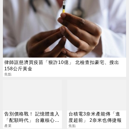
律師誆慈濟買疫苗「狠詐10億」 北檢查扣豪宅、搜出
158公斤黃金
焦點
告別價格戰！ 記憶體進入
台積電3奈米產能傳「進
「配額時代」 台廠核心指
度超前」 2奈米也傳捷報
標一次看
產業
焦點