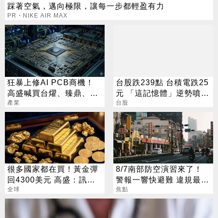
踩著空氣，邁向極限，讓每一步都輕盈有力
PR・NIKE AIR MAX
狂暴上修AI PCB商機！
台股跌239點 台積電跌25
高盛喊買台燿、臻鼎、台
元 「這記憶體」逆勢噴
產業
光電 目標價曝光
5%
台股
很多國家都在買！黃金彈
8/7南部防空演習來了！
回4300美元 高盛：訊號
警報一響快避難 違規最高
來了
全球
開罰15萬
焦點