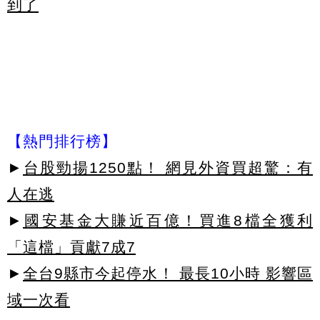
到了
【熱門排行榜】
►
台股勁揚1250點！ 網見外資買超驚：有
人在逃
►
國安基金大賺近百億！買進8檔全獲利
「這檔」貢獻7成7
►
全台9縣市今起停水！ 最長10小時 影響區
域一次看