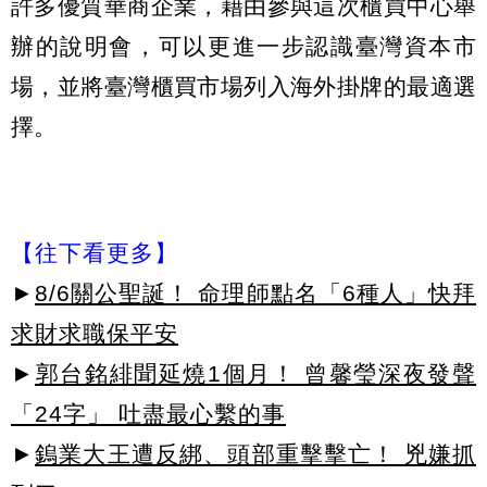
許多優質華商企業，藉由參與這次櫃買中心舉
辦的說明會，可以更進一步認識臺灣資本市
場，並將臺灣櫃買市場列入海外掛牌的最適選
擇。
【往下看更多】
►
8/6關公聖誕！ 命理師點名「6種人」快拜
求財求職保平安
►
郭台銘緋聞延燒1個月！ 曾馨瑩深夜發聲
「24字」 吐盡最心繫的事
►
鎢業大王遭反綁、頭部重擊擊亡！ 兇嫌抓