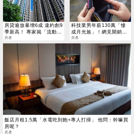
房貸逾放暴增6成 違約創9
科技業男年薪130萬「慘
季新高！ 專家揭「流動危
成月光族」！網見開銷
機四部曲」
房產
嘆：很正常
房產
飯店月租1.5萬「水電吃到飽+專人打掃」 他問：幹嘛買
房呢？
房產