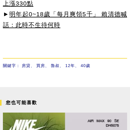
上漲330點
►
明年起0~18歲「每月爽領5千」 賴清德喊
話：此時不生待何時
關鍵字：
房貸
、
買房
、
魯叔
、
12年
、
40歲
您也可能喜歡