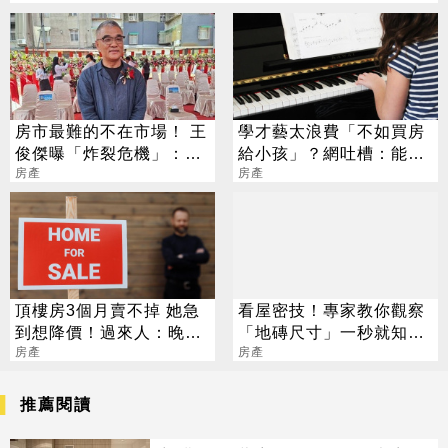
房市最難的不在市場！ 王
學才藝太浪費「不如買房
俊傑曝「炸裂危機」：只
給小孩」？網吐槽：能買
能靜待資金輪動
房產
房就不差這點錢
房產
頂樓房3個月賣不掉 她急
看屋密技！專家教你觀察
到想降價！過來人：晚賣
「地磚尺寸」一秒就知裝
多賺數百萬
房產
潢年代
房產
推薦閱讀