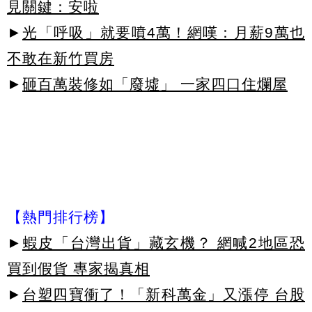
見關鍵：安啦
►
光「呼吸」就要噴4萬！網嘆：月薪9萬也
不敢在新竹買房
►
砸百萬裝修如「廢墟」 一家四口住爛屋
【熱門排行榜】
►
蝦皮「台灣出貨」藏玄機？ 網喊2地區恐
買到假貨 專家揭真相
►
台塑四寶衝了！「新科萬金」又漲停 台股