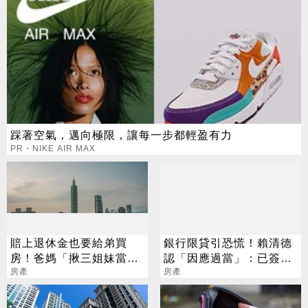
踩著空氣，邁向極限，讓每一步都輕盈有力
PR・NIKE AIR MAX
賠上退休金也要給弟買
銀行限貸引恐慌！賴清德
房！爸媽「揪三姐妹當伏
認「因應過當」：已簽
弟魔」：沒錢結婚登記就
房產
約、首購族該給
房產
好