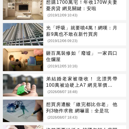
想購1700萬宅！年收170W夫妻
憂房貸 網見關鍵：安啦
(2019/12/09 10:43)
光「呼吸」就要噴4萬！網嘆：月
薪9萬也不敢在新竹買房
(2019/12/06 09:23)
砸百萬裝修如「廢墟」 一家四口
住爛屋
(2019/12/05 10:16)
弟結婚老家被徵收！ 北漂男帶
100萬被迫硬上A7 網見單價驚呆
了
(2026/08/07 18:48)
想買房遭酸「繳完都比你老」 他
列3物件求救 網嚇退：全是坑
(2026/08/07 18:43)