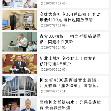
(2026/08/07 17:42)
高雄大寮社宅384戶出租！ 套房
最低4410元 這日起開放申請
(2026/07/27 17:09)
青安3.0拍板！ 柯文哲批搞錯重
點：問題不在貸款
(2026/07/16 14:52)
新北土城社宅今動土！侯友宜：
預計可達4.5萬戶
(2026/06/05 15:07)
柯文哲4300萬商辦賣出惹議！
四叉貓爆「賺200萬」 陳智菡回
應了
(2026/05/27 17:11)
誤噴柯文哲辣椒水！分局長遭拔
官 最新職務出爐