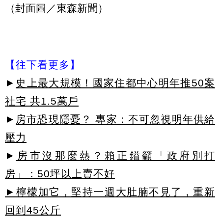
（封面圖／東森新聞）
【往下看更多】
►
史上最大規模！國家住都中心明年推50案
社宅 共1.5萬戶
►
房市恐現隱憂？ 專家：不可忽視明年供給
壓力
►
房市沒那麼熱？賴正鎰籲「政府別打
房」：50坪以上賣不好
►檸檬加它，堅持一週大肚腩不見了，重新
回到45公斤