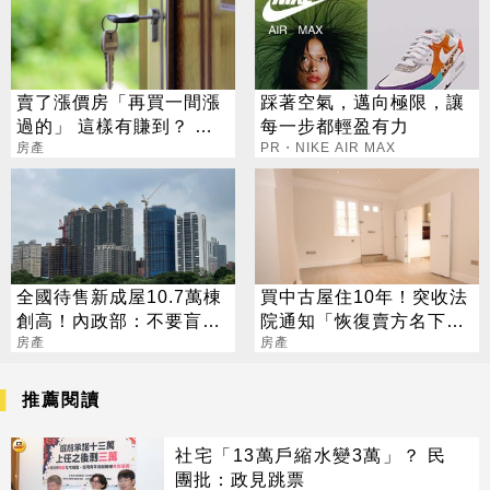
賣了漲價房「再買一間漲
踩著空氣，邁向極限，讓
過的」 這樣有賺到？ 網
每一步都輕盈有力
笑：這樣問就外行了
房產
PR・NIKE AIR MAX
全國待售新成屋10.7萬棟
買中古屋住10年！突收法
創高！內政部：不要盲目
院通知「恢復賣方名下」
搶購
房產
網傻眼：2022最瞎
房產
推薦閱讀
社宅「13萬戶縮水變3萬」？ 民
團批：政見跳票