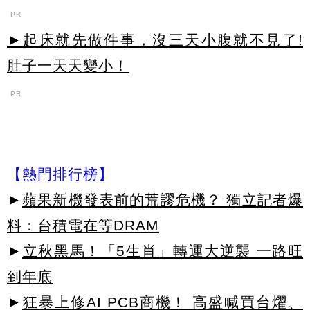
PR
►起床就先做件事，沒三天小腹就不見了!
肚子一天天變小！
PR
【熱門排行榜】
►
蘋果新機發表前的荒謬危機？ 獨立記者爆
料：台積電在等DRAM
►
立秋黑馬！「5生肖」轉運大逆襲 一路旺
到年底
►
狂暴上修AI PCB商機！ 高盛喊買台燿、