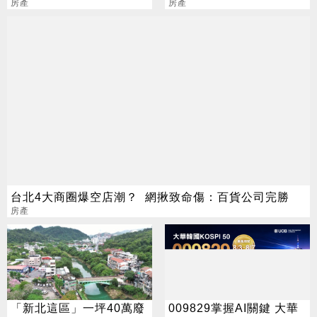
綁管制
房產
是關鍵
房產
台北4大商圈爆空店潮？ 網揪致命傷：百貨公司完勝
房產
「新北這區」一坪40萬廢
009829掌握AI關鍵 大華