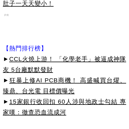
肚子一天天變小！
PR
【熱門排行榜】
►
CCL火燒上游！ 「化學老手」被逼成神隊
友 5台廠默默發財
►
狂暴上修AI PCB商機！ 高盛喊買台燿、
臻鼎、台光電 目標價曝光
►
15家銀行收回扣 60人涉與地政士勾結 專
家嘆：徹查恐血流成河