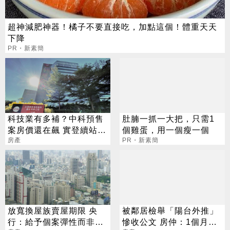
超神減肥神器！橘子不要直接吃，加點這個！體重天天
下降
PR・新素簡
科技業有多補？中科預售
肚腩一抓一大把，只需1
案房價還在飆 實登續站7
個雞蛋，用一個瘦一個
字頭
房產
PR・新素簡
放寬換屋族賣屋期限 央
被鄰居檢舉「陽台外推」
行：給予個案彈性而非鬆
慘收公文 房仲：1個月內