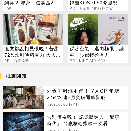
到笑？ 專家：信義區2.5
韓國KOSPI 50今強勢開
折根本佛心
房產
募
PR・大華銀全能行銷方案
脆友都說相見恨晚！苦甜
踩著空氣，邁向極限，讓
72%比利時巧克力 大人味
每一步都輕盈有力
爆紅！
PR・哈根達斯
PR・NIKE AIR MAX
推薦閱讀
外食房租漲不停！ 7月CPI年增
2.54% 連3月突破通膨警戒
(2026/08/06 17:41)
告別價格戰！ 記憶體進入「配額
時代」 台廠核心指標一次看
(2026/08/05 10:27)