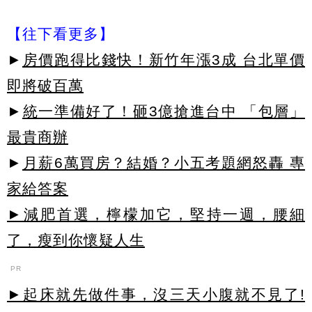
【往下看更多】
►
房價跑得比錢快！新竹年漲3成 台北單價
即將破百萬
►
統一準備好了！砸3億搶進台中 「包層」
最貴商辦
►
月薪6萬買房？結婚？小五考題網怒轟 專
家給答案
►減肥首選，檸檬加它，堅持一週，腰細
了，瘦到你懷疑人生
PR
►起床就先做件事，沒三天小腹就不見了!