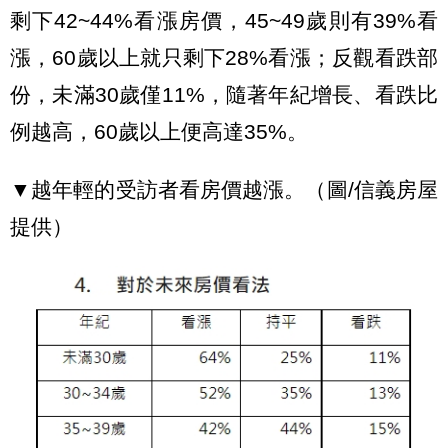
剩下42~44%看漲房價，45~49歲則有39%看
漲，60歲以上就只剩下28%看漲；反觀看跌部
份，未滿30歲僅11%，隨著年紀增長、看跌比
例越高，60歲以上便高達35%。
▼越年輕的受訪者看房價越漲。（圖/信義房屋
提供）