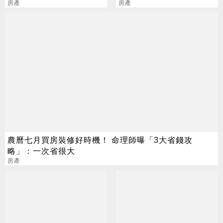
網一看急勸
房產
太貪還是我做錯？
房產
農曆七月買房裝修好時機！ 命理師曝「3大省錢攻
略」：一次省很大
房產