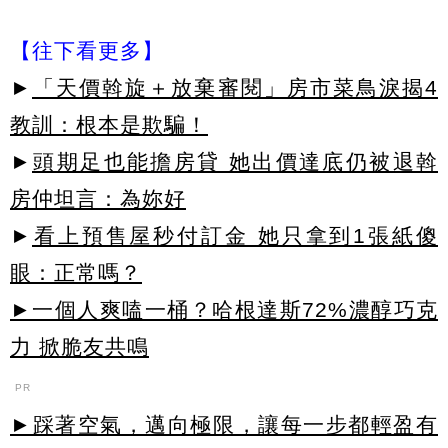
【往下看更多】
►
「天價斡旋＋放棄審閱」房市菜鳥淚揭4
教訓：根本是欺騙！
►
頭期足也能擔房貸 她出價達底仍被退斡
房仲坦言：為妳好
►
看上預售屋秒付訂金 她只拿到1張紙傻
眼：正常嗎？
►一個人爽嗑一桶？哈根達斯72%濃醇巧克
力 掀脆友共鳴
PR
►踩著空氣，邁向極限，讓每一步都輕盈有