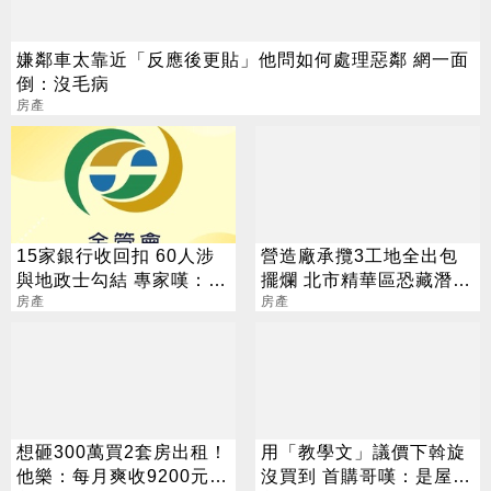
嫌鄰車太靠近「反應後更貼」他問如何處理惡鄰 網一面
倒：沒毛病
房產
15家銀行收回扣 60人涉
營造廠承攬3工地全出包
與地政士勾結 專家嘆：徹
擺爛 北市精華區恐藏潛在
查恐血流成河
房產
爛尾樓
房產
想砸300萬買2套房出租！
用「教學文」議價下斡旋
他樂：每月爽收9200元
沒買到 首購哥嘆：是屋主