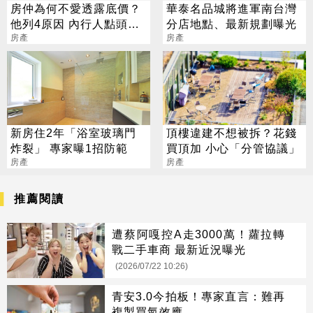
房仲為何不愛透露底價？
華泰名品城將進軍南台灣
他列4原因 內行人點頭：
分店地點、最新規劃曝光
恐觸法
房產
房產
新房住2年「浴室玻璃門
頂樓違建不想被拆？花錢
炸裂」 專家曝1招防範
買頂加 小心「分管協議」
房產
房產
推薦閱讀
遭蔡阿嘎控A走3000萬！蘿拉轉
戰二手車商 最新近況曝光
(2026/07/22 10:26)
青安3.0今拍板！專家直言：難再
複製買氣效應