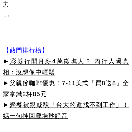
力
PR
【熱門排行榜】
►
彩券行開月薪4萬徵嘸人？ 內行人曝真
相：沒想像中輕鬆
►
父親節咖啡優惠！7-11美式「買8送8」全
家拿鐵2杯85元
►
聚餐被親戚酸「台大的還找不到工作」！
媽一句神回戰場秒靜音