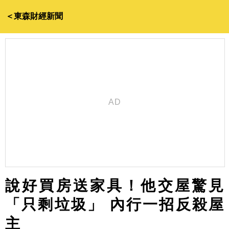
＜東森財經新聞
說好買房送家具！他交屋驚見
「只剩垃圾」 內行一招反殺屋
主