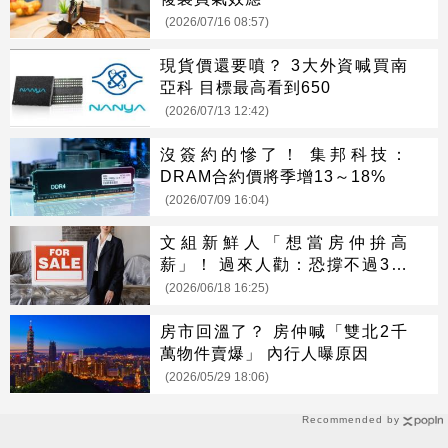
(2026/07/16 08:57)
現貨價還要噴？ 3大外資喊買南
亞科 目標最高看到650
(2026/07/13 12:42)
沒簽約的慘了！ 集邦科技：
DRAM合約價將季增13～18%
(2026/07/09 16:04)
文組新鮮人「想當房仲拚高
薪」！ 過來人勸：恐撐不過3個
月
(2026/06/18 16:25)
房市回溫了？ 房仲喊「雙北2千
萬物件賣爆」 內行人曝原因
(2026/05/29 18:06)
Recommended by