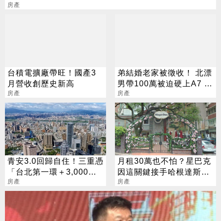
房產
台積電擴廠帶旺！國產3
弟結婚老家被徵收！ 北漂
月營收創歷史新高
男帶100萬被迫硬上A7 網
房產
見單價驚呆了
房產
青安3.0回歸自住！三重憑
月租30萬也不怕？星巴克
「台北第一環＋3,000官
因這關鍵接手哈根達斯天
員進駐」撐爆剛需
房產
母原址
房產