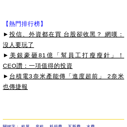
【熱門排行榜】
►
投信、外資都在買 台股卻收黑？ 網嘆：
沒人要玩了
►
美銀豪砸81億「幫員工打瘦瘦針」！
CEO讚：一項值得的投資
►
台積電3奈米產能傳「進度超前」 2奈米
也傳捷報
關鍵字：
租屋
、
房租
、
耗損費
、
瓦斯費
、
水費