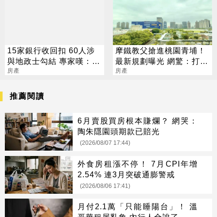
15家銀行收回扣 60人涉
摩鐵教父搶進桃園青埔！
與地政士勾結 專家嘆：徹
最新規劃曝光 網驚：打造
查恐血流成河
房產
愛情園區
房產
推薦閱讀
6月賣股買房根本賺爛？ 網哭：
陶朱隱園頭期款已賠光
(2026/08/07 17:44)
外食房租漲不停！ 7月CPI年增
2.54% 連3月突破通膨警戒
(2026/08/06 17:41)
月付2.1萬「只能睡陽台」！ 溫