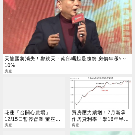
天龍國將消失！鄭欽天：南部崛起是趨勢 房價年漲5～
10%
房產
花蓮「台開心農場」
買房壓力續增！7月新承
12/15日暫停營業 董座邱
作房貸利率「攀16年半新
于芸不捨道別
房產
高」
房產