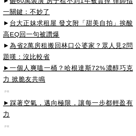
►
砸60萬裝潢 房子租不到1年被賣掉 律師指
一關鍵：不妙了
►
台大正妹求租屋 發文附「甜美自拍」挨酸
高EQ回一句被讚爆
►
為省2萬房租搬回林口公婆家？眾人見2問
題嘆：沒比較省
►一個人爽嗑一桶？哈根達斯72%濃醇巧克
力 掀脆友共鳴
PR
►踩著空氣，邁向極限，讓每一步都輕盈有
力
PR