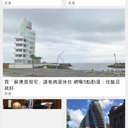
己炒
房產
戰：保障自身權益
房產
買「蘇澳渡假宅」讓爸媽退休住 網曝5點勸退：住飯店
就好
房產