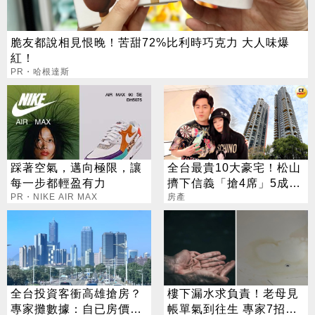
脆友都說相見恨晚！苦甜72%比利時巧克力 大人味爆
紅！
PR・哈根達斯
踩著空氣，邁向極限，讓
全台最貴10大豪宅！松山
每一步都輕盈有力
擠下信義「搶4席」5成豪
PR・NIKE AIR MAX
客不貸款
房產
全台投資客衝高雄搶房？
樓下漏水求負責！老母見
專家攤數據：自已房價自
帳單氣到往生 專家7招教