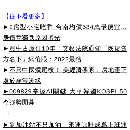
【往下看更多】
►
2房型小宅吃香 台南均價584萬最便宜…
房價竟獨跌原因曝光
►
買中古屋住10年！突收法院通知「恢復賣
方名下」網傻眼：2022最瞎
►
不只中國爛尾樓！ 美經濟學家：房地產正
處於崩潰邊緣
►009829掌握AI關鍵 大華韓國KOSPI 50
今強勢開募
PR
►到加油站不只加油 來速咖啡成爲上班通