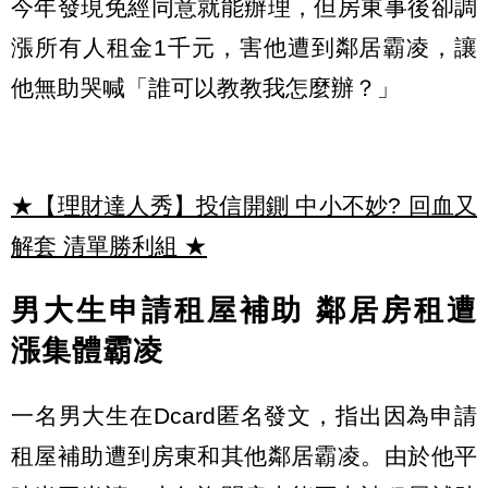
今年發現免經同意就能辦理，但房東事後卻調
漲所有人租金1千元，害他遭到鄰居霸凌，讓
他無助哭喊「誰可以教教我怎麼辦？」
★【理財達人秀】投信開鍘 中小不妙? 回血又
解套 清單勝利組
★
男大生申請租屋補助
鄰居房租遭
漲集體霸凌
一名男大生在Dcard匿名發文，指出因為申請
租屋補助遭到房東和其他鄰居霸凌。由於他平