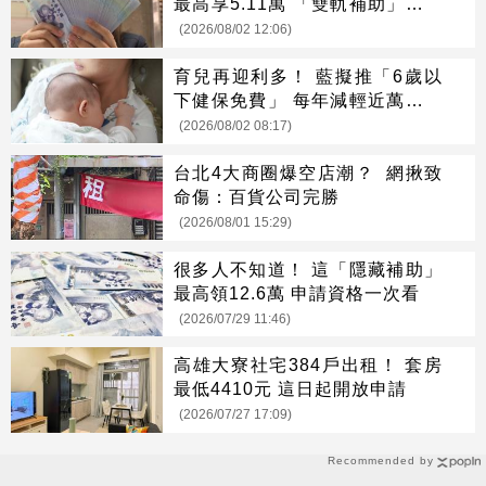
最高享5.11萬 「雙軌補助」一次
看懂
(2026/08/02 12:06)
育兒再迎利多！ 藍擬推「6歲以
下健保免費」 每年減輕近萬元負
擔
(2026/08/02 08:17)
台北4大商圈爆空店潮？ 網揪致
命傷：百貨公司完勝
(2026/08/01 15:29)
很多人不知道！ 這「隱藏補助」
最高領12.6萬 申請資格一次看
(2026/07/29 11:46)
高雄大寮社宅384戶出租！ 套房
最低4410元 這日起開放申請
(2026/07/27 17:09)
Recommended by