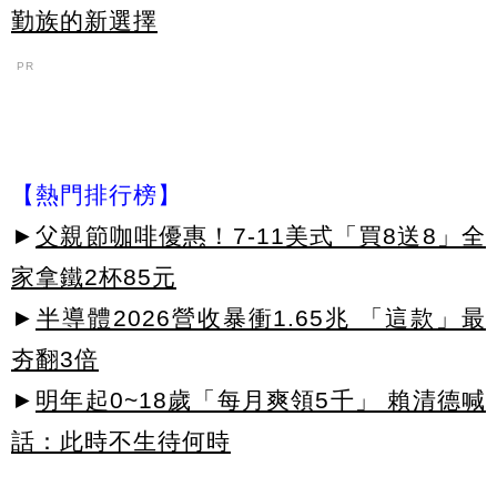
勤族的新選擇
PR
【熱門排行榜】
►
父親節咖啡優惠！7-11美式「買8送8」全
家拿鐵2杯85元
►
半導體2026營收暴衝1.65兆 「這款」最
夯翻3倍
►
明年起0~18歲「每月爽領5千」 賴清德喊
話：此時不生待何時