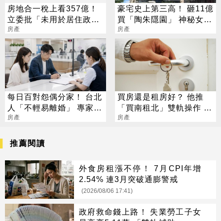
房地合一稅上看357億！
豪宅史上第三高！ 砸11億
立委批「未用於居住政
買「陶朱隱園」 神秘女買
策」 蘇貞昌語塞
房產
家曝光
房產
每日百對怨偶分家！ 台北
買房還是租房好？ 他推
人「不輕易離婚」 專家揭
「買南租北」雙軌操作 網
背後苦衷
房產
搖頭揭致命傷
房產
推薦閱讀
外食房租漲不停！ 7月CPI年增
2.54% 連3月突破通膨警戒
(2026/08/06 17:41)
政府救命錢上路！ 失業勞工子女