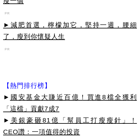
瘦一個
PR
►減肥首選，檸檬加它，堅持一週，腰細
了，瘦到你懷疑人生
PR
【熱門排行榜】
►
國安基金大賺近百億！買進8檔全獲利
「這檔」貢獻7成7
►
美銀豪砸81億「幫員工打瘦瘦針」！
CEO讚：一項值得的投資