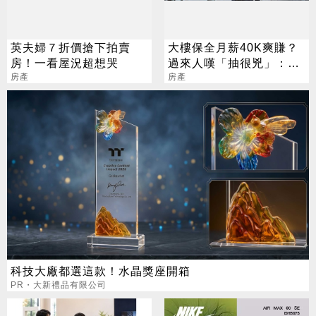
英夫婦７折價搶下拍賣
大樓保全月薪40K爽賺？
房！一看屋況超想哭
過來人嘆「抽很兇」：僅
房產
供參考
房產
科技大廠都選這款！水晶獎座開箱
PR・大新禮品有限公司