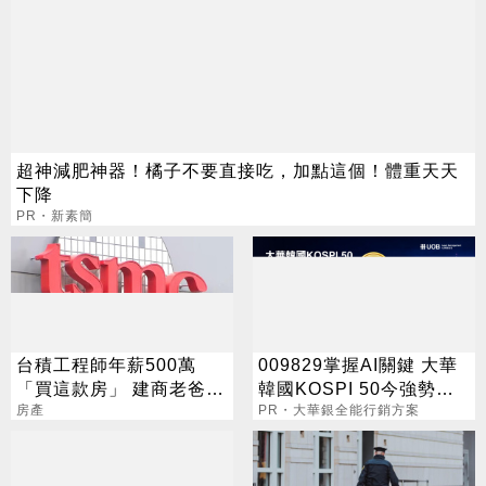
超神減肥神器！橘子不要直接吃，加點這個！體重天天
下降
PR・新素簡
台積工程師年薪500萬
009829掌握AI關鍵 大華
「買這款房」 建商老爸驚
韓國KOSPI 50今強勢開
呆曝警訊
房產
募
PR・大華銀全能行銷方案