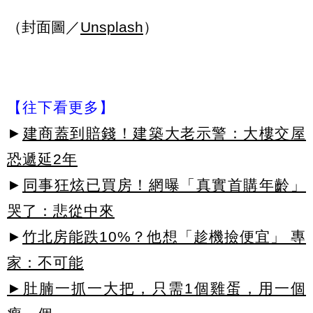
（封面圖／
Unsplash
）
【往下看更多】
►
建商蓋到賠錢！建築大老示警：大樓交屋
恐遞延2年
►
同事狂炫已買房！網曝「真實首購年齡」
哭了：悲從中來
►
竹北房能跌10%？他想「趁機撿便宜」 專
家：不可能
►肚腩一抓一大把，只需1個雞蛋，用一個