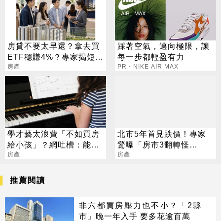
房貸不要太早還？拿去買
踩著空氣，邁向極限，讓
ETF穩賺4%？專家揭短影
每一步都輕盈有力
音沒說完的真相
房產
PR・NIKE AIR MAX
學才藝太浪費「不如買房
北市5年首見跌價！專家
給小孩」？網吐槽：能買
驚曝「房市3翻轉怪
房就不差這點錢
房產
象」：一大警訊
房產
推薦閱讀
非六都買房壓力也不小？「2縣
市」晚一年入手 要多花逾百萬