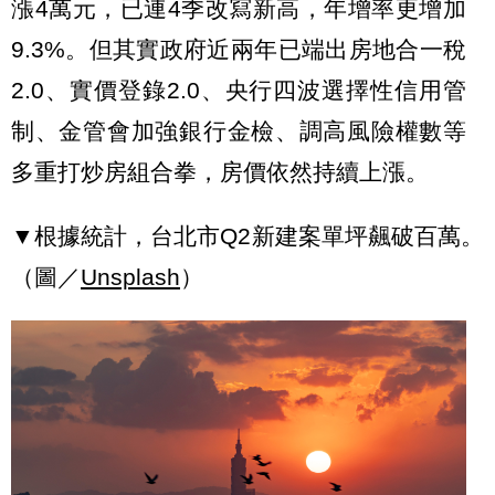
漲4萬元，已連4季改寫新高，年增率更增加
9.3%。但其實政府近兩年已端出房地合一稅
2.0、實價登錄2.0、央行四波選擇性信用管
制、金管會加強銀行金檢、調高風險權數等
多重打炒房組合拳，房價依然持續上漲。
▼根據統計，台北市Q2新建案單坪飆破百萬。
（圖／
Unsplash
）