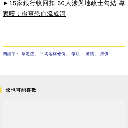
►
15家銀行收回扣 60人涉與地政士勾結 專
家嘆：徹查恐血流成河
關鍵字：
章定煊
、
平均地權條例
、
修法
、
審議
、
房價
您也可能喜歡