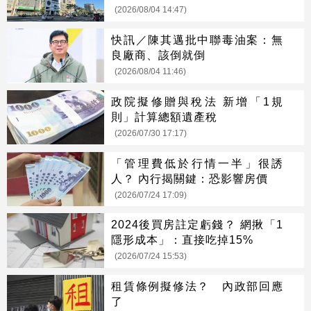
(2026/08/04 14:47)
快訊／陳其邁批中聯毒油案：無
良廠商、該倒就倒
(2026/08/04 11:46)
政院擬修贈與稅法 新增「1規
則」計算總額遺產稅
(2026/07/30 17:17)
「管理費低於行情一半」很誘
人？ 內行揭關鍵：恐影響房價
(2026/07/24 17:09)
2024後買房註定虧錢？ 網揪「1
隱形成本」：直接吃掉15%
(2026/07/24 15:53)
租賃條例擬修法？ 內政部回應
了