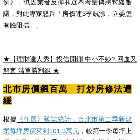
例》，也因業者反彈和選舉考量傳將暫緩審
議，對此專家怒斥「房價連3季飆漲，立委怎
有臉阻擋」。
★【理財達人秀】投信開鍘 中小不妙? 回血又
解套 清單勝利組
★
北市房價飆百萬 打炒房修法遭
緩
根據
《住展》雜誌統計，台北市第二季新建
案每坪房價來到101.3萬元
，較第一季每坪上