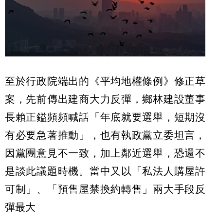
至於行政院端出的《平均地權條例》修正草
案，先前傳出建商大力反彈，鄉林建設董事
長賴正鎰頻頻喊話「年底就要選舉，短期沒
有必要急著推動」，也有執政黨立委坦言，
因黨團意見不一致，加上鄰近選舉，恐還不
是談此議題時機。當中又以「私法人購屋許
可制」、「預售屋禁換約轉售」兩大手段反
彈最大