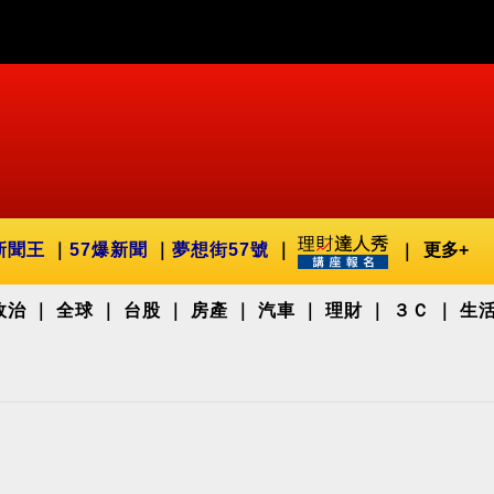
新聞王
57爆新聞
夢想街57號
更多+
政治
全球
台股
房產
汽車
理財
３Ｃ
生