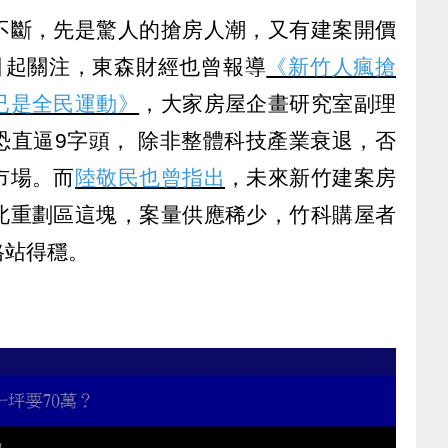
不斷，先是驚人的搶房人潮，又有建案開價
引起關注，東森財經也曾報導
《新竹人瘋搶
已是全民運動》
，大家房屋企畫研究室副理
恐直逼9字頭， 除非整體科技產業衰退，否
市場。而
陸敬民也曾指出
，未來新竹建案房
北重劃區這塊，案量供應稀少，竹科購屋者
格站得穩。