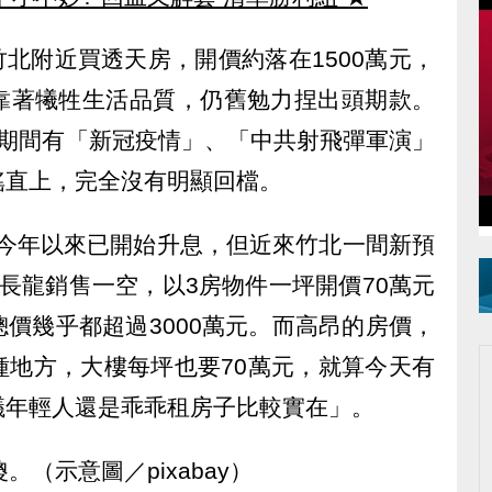
竹北附近買透天房，開價約落在1500萬元，
靠著犧牲生活品質，仍舊勉力捏出頭期款。
管期間有「新冠疫情」、「中共射飛彈軍演」
搖直上，完全沒有明顯回檔。
明今年以來已開始升息，但近來竹北一間新預
長龍銷售一空，以3房物件一坪開價70萬元
價幾乎都超過3000萬元。而高昂的房價，
種地方，大樓每坪也要70萬元，就算今天有
議年輕人還是乖乖租房子比較實在」。
（示意圖／pixabay）