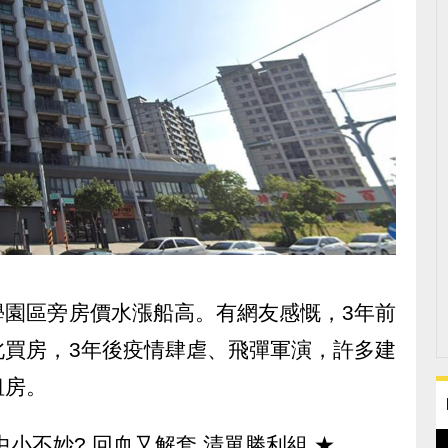
學園區旁房價水漲船高。有網友感慨，3年前
北買房，3年後疫情肆虐、飛彈軍演，許多建
租房。
中小不妙? 回血又解套 清單勝利組
★