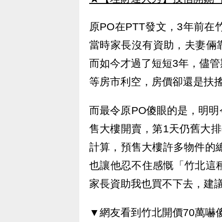
原PO在PTT發文，3年前在
當時家長沒有資助，夫妻倆
而如今才過了短短3年，儘
等房市利空，房價卻還是扶
而最令原PO傻眼的是，明
售大樓開賣，第1天仍舊大排
計算，預售大樓許多物件的總
也讓他忍不住感慨「竹北這
家長資助我也買不下去，建
▼網友看到竹北開價70萬嚇傻。