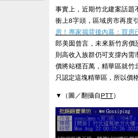
事實上，近期竹北建案話題
衝上8字頭，區域房市再度
房！專家揭背後內幕：買房
郎美囡曾言，未來新竹房價
則高收入族群仍可支撐內需
價將站穩百萬，精華區就竹
只認定這塊精華區，所以價
▼（圖／翻攝自
PTT
）