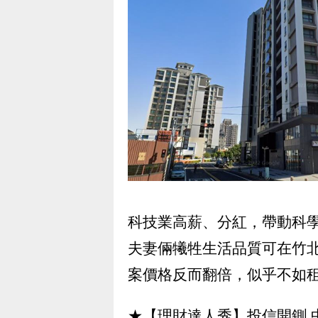
科技業高薪、分紅，帶動科
夫妻倆犧牲生活品質可在竹
案價格反而翻倍，似乎不如
★【理財達人秀】投信開鍘 