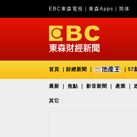
EBC東森電視
｜
東森Apps
｜
简体
首頁
財經新聞
57
最新
焦點
影音新聞
產業
其它