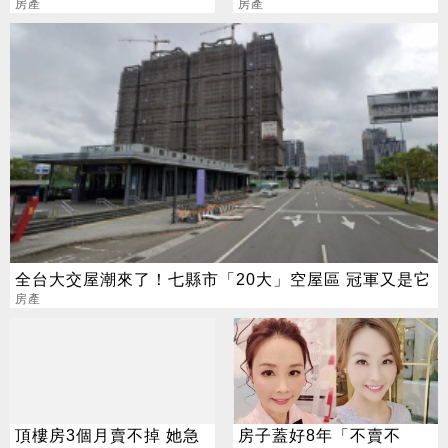
網噴爆
房產
挺家長：現實很殘酷
房產
全台大交屋潮來了！七縣市「20大」空屋區 冠軍又是它
房產
頂樓房3個月賣不掉 她急
房子蓋好8年「不賣不