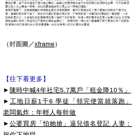
（封面圖／
xframe
）
【往下看更多】
►
陳時中喊4年社宅5.7萬戶「租金降10％」
►
工地日薪1千6 學徒「領完便當就落跑」
老闆氣炸：年輕人每幹做
►
公婆買房「怕她搶」逼兒借名登記 人妻：
祝你下地獄