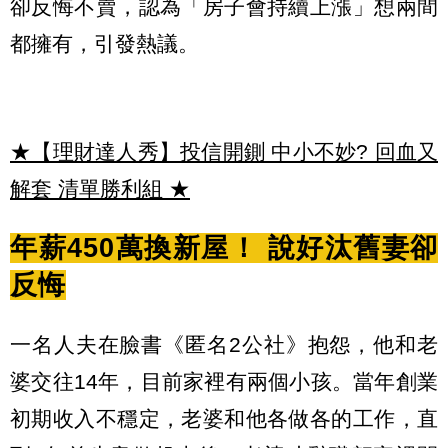
卻反悔不賣，認為「房子會持續上漲」想兩間
都擁有，引發熱議。
★【理財達人秀】投信開鍘 中小不妙? 回血又
解套 清單勝利組
★
年薪450萬換新屋！ 說好汰舊妻卻
反悔
一名人夫在臉書《匿名2公社》抱怨，他和老
婆交往14年，目前家裡有兩個小孩。當年創業
初期收入不穩定，老婆和他各做各的工作，直