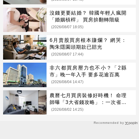
沒錢更要結婚？ 韓國年輕人瘋開
「婚姻槓桿」 買房拚翻轉階級
(2026/08/07 18:05)
6月賣股買房根本賺爛？ 網哭：
陶朱隱園頭期款已賠光
(2026/08/07 17:44)
非六都買房壓力也不小？「2縣
市」晚一年入手 要多花逾百萬
(2026/08/04 14:47)
農曆七月買房裝修好時機！ 命理
師曝「3大省錢攻略」：一次省很
大
(2026/08/02 14:25)
Recommended by