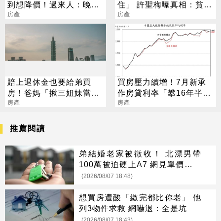
到想降價！過來人：晚賣
住」 許聖梅曝真相：貧富
多賺數百萬
房產
差距真的太大
房產
賠上退休金也要給弟買
買房壓力續增！7月新承
房！爸媽「揪三姐妹當伏
作房貸利率「攀16年半新
弟魔」：沒錢結婚登記就
房產
高」
房產
好
推薦閱讀
弟結婚老家被徵收！ 北漂男帶
100萬被迫硬上A7 網見單價驚呆
了
(2026/08/07 18:48)
想買房遭酸「繳完都比你老」 他
列3物件求救 網嚇退：全是坑
(2026/08/07 18:43)