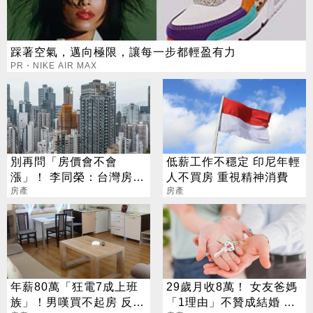
踩著空氣，邁向極限，讓每一步都輕盈有力
PR・NIKE AIR MAX
別再問「房價會不會
低薪工作不穩定 印尼年輕
漲」！ 李同榮：台灣房市
人不買房 重視精神消費
全面分化新時代
房產
房產
年薪80萬「狂電7成上班
29歲月收8萬！ 女友爸媽
族」！男嘆買不起房 反遭
「1理由」不贊成結婚 網