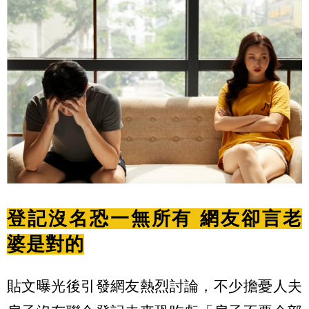
登記沒名恐一無所有 網友卻言老
婆是對的
貼文曝光後引發網友熱烈討論，不少擔憂人夫