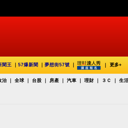
新聞王
57爆新聞
夢想街57號
更多+
政治
全球
台股
房產
汽車
理財
３Ｃ
生