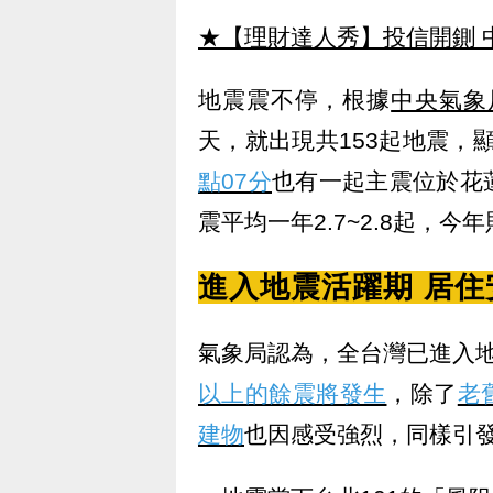
★【理財達人秀】投信開鍘 
地震震不停，根據
中央氣象
天，就出現共153起地震，
點07分
也有一起主震位於花蓮
震平均一年2.7~2.8起，今
進入地震活躍期 居住
氣象局認為，全台灣已進入
以上的餘震將發生
，除了
老
建物
也因感受強烈，同樣引