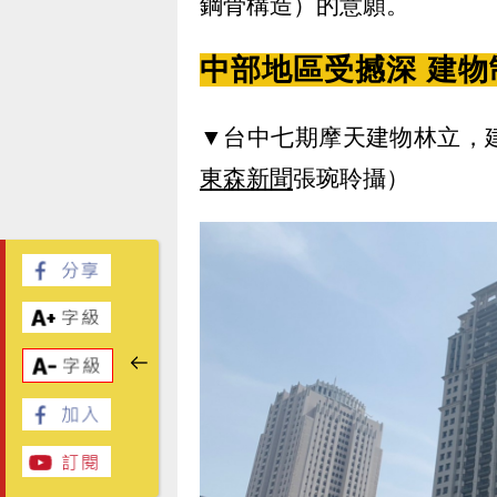
鋼骨構造）的意願。
中部地區受撼深 建
▼台中七期摩天建物林立，
東森新聞
張琬聆攝）