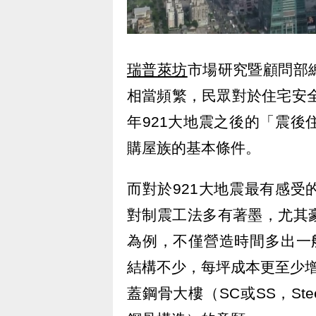
瑞普萊坊
市場研究暨顧問部
相當頻繁，民眾對於住宅安全
年921大地震之後的「震
購屋族的基本條件。
而對於921大地震最有感
對制震工法多有著墨，尤其
為例，不僅營造時間多出一般RC（
結構不少，每坪成本更至少
蓋鋼骨大樓（SC或SS，Steel Co