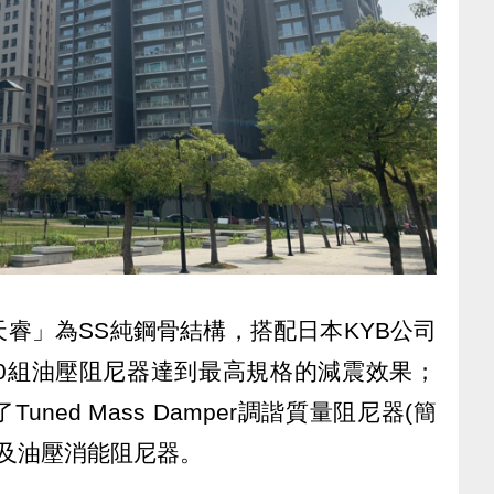
睿」為SS純鋼骨結構，搭配日本KYB公司
30組油壓阻尼器達到最高規格的減震效果；
ned Mass Damper調諧質量阻尼器(簡
柱及油壓消能阻尼器。