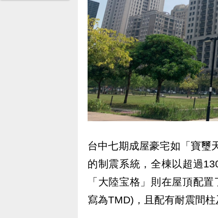
台中七期成屋豪宅如「寶璽天
的制震系統，全棟以超過1
「大陸宝格」則在屋頂配置了Tu
寫為TMD)，且配有耐震間