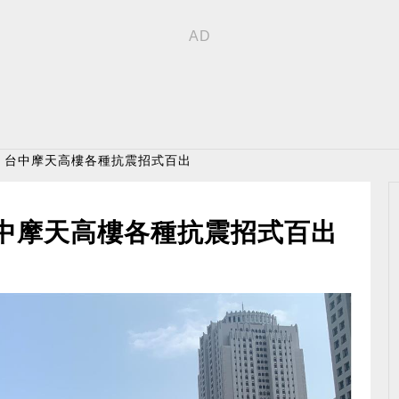
震！ 台中摩天高樓各種抗震招式百出
 台中摩天高樓各種抗震招式百出