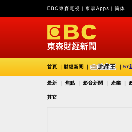
EBC東森電視
｜
東森Apps
｜
简体
首頁
財經新聞
57
最新
焦點
影音新聞
產業
其它