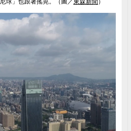
阻尼球」也跟著搖晃。（圖／
東森新聞
）