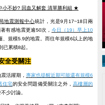
中小不妙? 回血又解套 清單勝利組
★
局地震測報中心
統計，光是9月17~18日兩
顯著有感地震更逾50次，
今日（19）早上10
、規模5.9的地震。而往年規模6以上的地
年則已累積8起。
安全受關注
地震活躍期，
專家也提醒近期可能還有規模6
舊住宅
的安全問題備受關注之外，
高樓層的
發不少討論。