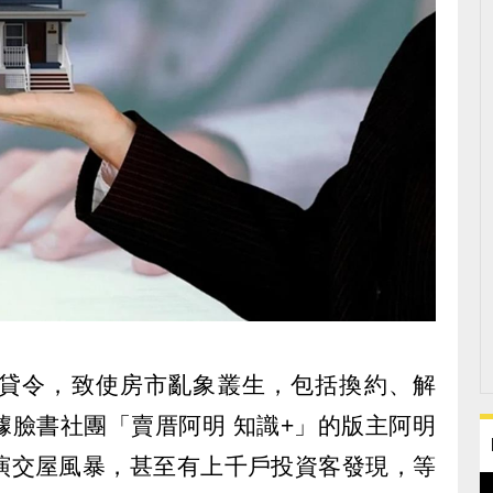
貸令，致使房市亂象叢生，包括換約、解
據臉書社團「賣厝阿明 知識+」的版主阿明
演交屋風暴，甚至有上千戶投資客發現，等