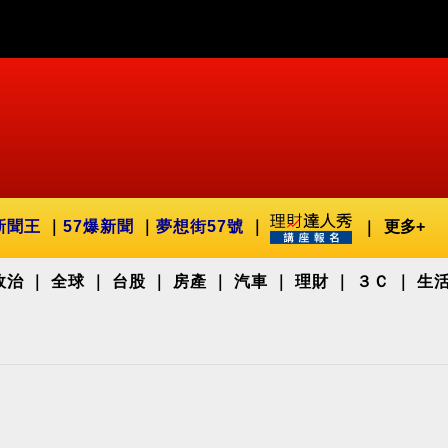
新聞王
57爆新聞
夢想街57號
更多+
政治
全球
台股
房產
汽車
理財
３Ｃ
生