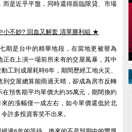
，而是近乎平盤，同時還得面臨限貸、市場
中小不妙? 回血又解套 清單勝利組
★
七期是台中的精華地段，在當地更被譽為
地正在上演一場前所未有的交屋風暴，其中
從動工到成屋耗時6年，期間歷經工地火災、
熬到交屋總算能雨過天晴，卻成為房市反轉
示在預售期平均單價大約35萬元，期間換約
年來的漲幅僅一成左右，如今單價還低於北
，令許多投資客笑不出來。
現經過6年的等待，換來的不是預期中的豐厚