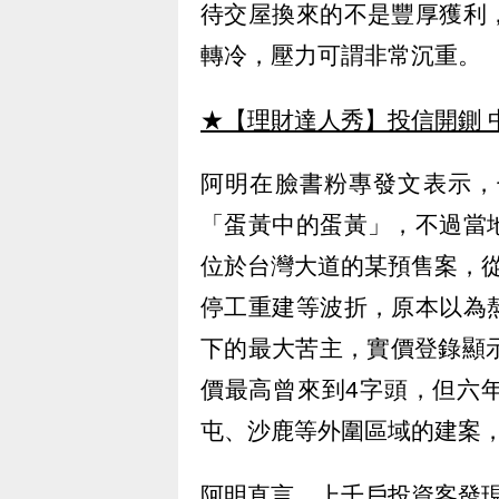
待交屋換來的不是豐厚獲利
轉冷，壓力可謂非常沉重。
★【理財達人秀】投信開鍘 
阿明在臉書粉專發文表示，
「蛋黃中的蛋黃」，不過當
位於台灣大道的某預售案，
停工重建等波折，原本以為
下的最大苦主，實價登錄顯
價最高曾來到4字頭，但六
屯、沙鹿等外圍區域的建案
阿明直言，上千戶投資客發