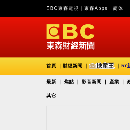
EBC東森電視
｜
東森Apps
｜
简体
首頁
財經新聞
57
最新
焦點
影音新聞
產業
其它