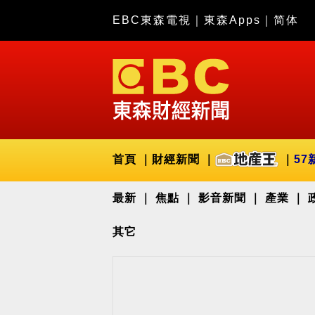
EBC東森電視
｜
東森Apps
｜
简体
首頁
財經新聞
57
最新
焦點
影音新聞
產業
其它