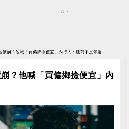
白區價崩？他喊「買偏鄉撿便宜」內行人：建商不是笨蛋
價崩？他喊「買偏鄉撿便宜」內
蛋