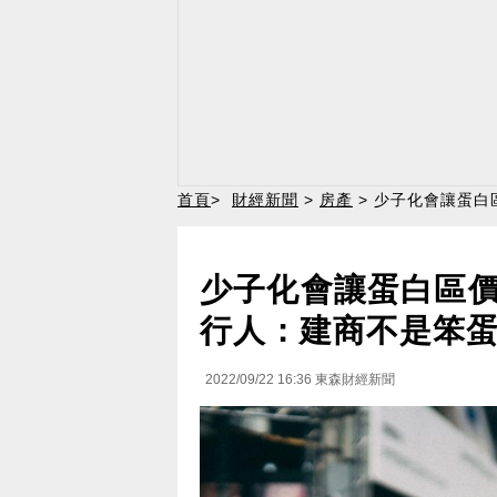
首頁
>
財經新聞
>
房產
> 少子化會讓蛋
少子化會讓蛋白區
行人：建商不是笨
2022/09/22 16:36
東森財經新聞