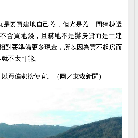
就是要買建地自己蓋，但光是蓋一間獨棟透
還不含買地錢，且購地不是辦房貸而是土建
，相對要準備更多現金，所以因為買不起房而
本就不太可能。
可以買偏鄉撿便宜。（圖／東森新聞）