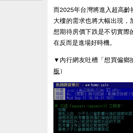
而2025年台灣將進入超高
大樓的需求也將大幅出現，
想期待房價下跌是不切實際
在反而是進場好時機。
▼內行網友吐槽「想買偏鄉
板
）