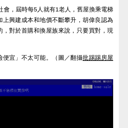
齡社會，屆時每5人就有1老人，舊屋換乘電梯
加上興建成本和地價不斷攀升，胡偉良認為
的，對於首購和換屋族來說，只要買對，現
撿便宜」不太可能。（圖／翻攝
批踢踢房屋