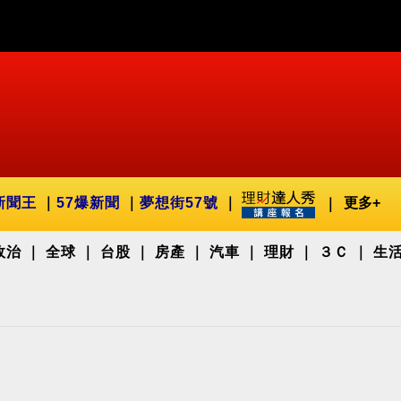
新聞王
57爆新聞
夢想街57號
更多+
政治
全球
台股
房產
汽車
理財
３Ｃ
生