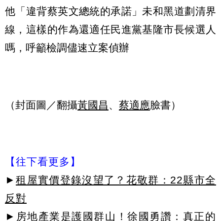
他「違背蔡英文總統的承諾」未和黑道劃清界
線，這樣的作為還適任民進黨基隆市長候選人
嗎，呼籲檢調儘速立案偵辦
（封面圖／翻攝
黃國昌
、
蔡適應
臉書）
【往下看更多】
►
租屋實價登錄沒望了？花敬群：22縣市全
反對
►
房地產業是護國群山！徐國勇讚：真正的