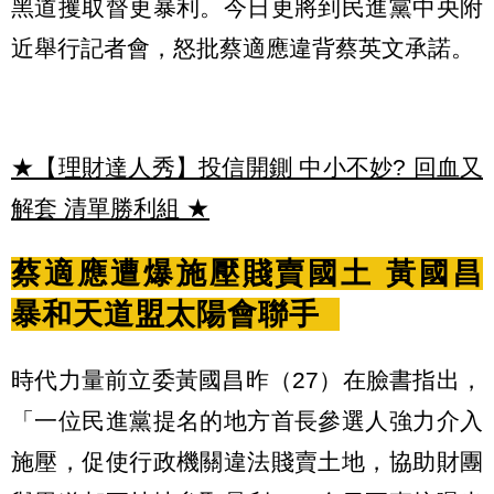
黑道攫取督更暴利。今日更將到民進黨中央附
近舉行記者會，怒批蔡適應違背蔡英文承諾。
★【理財達人秀】投信開鍘 中小不妙? 回血又
解套 清單勝利組
★
蔡適應遭爆施壓賤賣國土 黃國昌
暴和天道盟太陽會聯手
時代力量前立委黃國昌昨（27）在臉書指出，
「一位民進黨提名的地方首長參選人強力介入
施壓，促使行政機關違法賤賣土地，協助財團