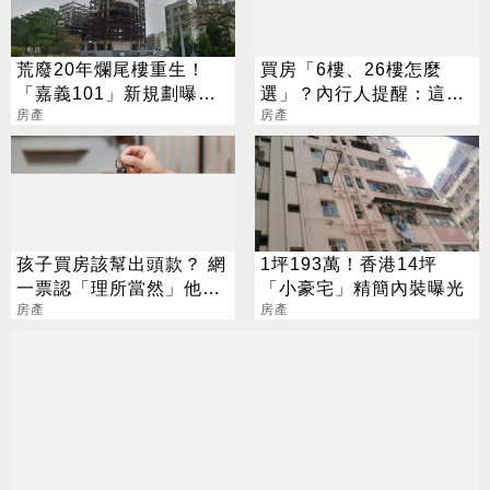
荒廢20年爛尾樓重生！
買房「6樓、26樓怎麼
「嘉義101」新規劃曝光
選」？內行人提醒：這件
鎖定上億客源
房產
事更重要
房產
孩子買房該幫出頭款？ 網
1坪193萬！香港14坪
一票認「理所當然」他搖
「小豪宅」精簡內裝曝光
頭：台灣真的病了
房產
房產