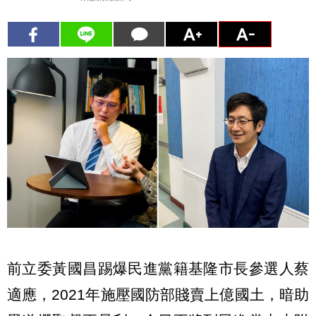
前立委黃國昌踢爆民進黨籍基隆市長參選人蔡
適應，2021年施壓國防部賤賣上億國土，暗助