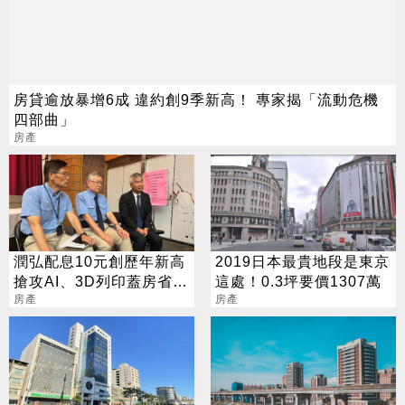
房貸逾放暴增6成 違約創9季新高！ 專家揭「流動危機
四部曲」
房產
潤弘配息10元創歷年新高
2019日本最貴地段是東京
搶攻AI、3D列印蓋房省成
這處！0.3坪要價1307萬
本
房產
房產