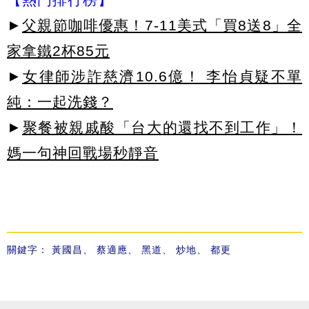
►
父親節咖啡優惠！7-11美式「買8送8」全
家拿鐵2杯85元
►
女律師涉詐慈濟10.6億！ 李怡貞疑不單
純：一起洗錢？
►
聚餐被親戚酸「台大的還找不到工作」！
媽一句神回戰場秒靜音
關鍵字：
黃國昌
、
蔡適應
、
黑道
、
炒地
、
都更