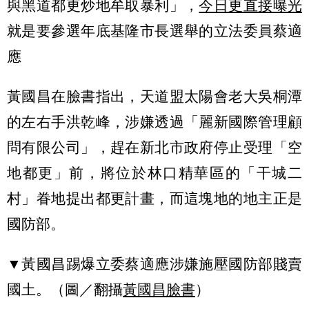
與黑道都更炒地牟取暴利」，
今日更直接曝光
就是要參選年底基隆市長選舉的立法委員蔡適
應
黃國昌在臉書指出，天道盟太陽會老大吳桐潭
的左右手洪乾峰，涉嫌透過「麗新國際管理顧
問有限公司」，趕在新北市政府停止受理「空
地都更」前，將位於林口精華區的「干城二
村」眷地提出都更計畫，而這塊地的地主正是
國防部。
▼黃國昌踢爆立委蔡適應涉嫌施壓國防部賤賣
國土。（圖／翻攝
黃國昌臉書
）