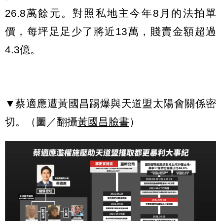
26.8萬餘元。對照私地主今年8月的法拍單
價，每坪足足少了將近13萬，賤賣金額超過
4.3億。
▼蔡適應遭黃國昌踢爆與天道盟太陽會關係密
切。（圖／翻攝
黃國昌臉書
）