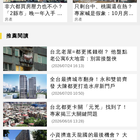
非六都買房壓力也不小？
只剩台中、桃園還在熱？
「2縣市」晚一年入手 要
專家喊是假象：10月房市
多花逾百萬
房產
不太妙
房產
推薦閱讀
台北老屋=都更搖錢樹？ 他盤點
老公寓6大地雷：別當接盤俠
(2026/07/24 16:13)
全台最擠城市翻身！永和雙箭齊
發 大陳都更打造水岸新門戶
(2026/07/20 10:50)
台北都更卡關「元兇」找到了！
專家揭三大關鍵問題
(2026/06/16 13:28)
小資擠進天龍國的最後機會？ 大