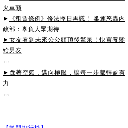
火車頭
►
《租賃條例》修法擇日再議！ 巢運怒轟內
政部：辜負大眾期待
►女友看到未來公公頭頂後驚呆！快買養髮
給男友
PR
►踩著空氣，邁向極限，讓每一步都輕盈有
力
PR
【熱門排行榜】