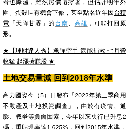
者也降溫，雖然房價還撐著，但估計明年外
圍、蛋殼區有機會下修，甚至點名近年因
台積
電
「天降甘霖」的
台南
、
高雄
，可能打回原
形。
★【理財達人秀】急彈空手 還能補救 七月營
收猛 起漲搶賺股
★
土地交易量減 回到2018年水準
高力國際今（5）日發布「2022年第三季商用
不動產及土地投資調查」，由於有疫情、通
膨、戰爭等負面因素，今年以來央行已升息2
碼，重貼現率達1.625%，回到2015年水準，