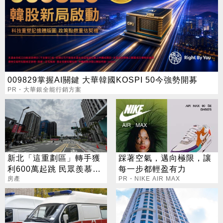
009829掌握AI關鍵 大華韓國KOSPI 50今強勢開募
PR・大華銀全能行銷方案
新北「這重劃區」轉手獲
踩著空氣，邁向極限，讓
利600萬起跳 民眾羨慕：
每一步都輕盈有力
有錢也想買
房產
PR・NIKE AIR MAX