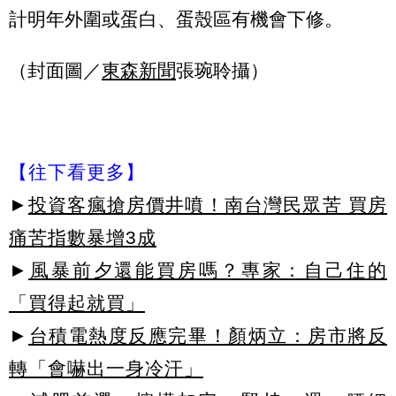
計明年外圍或蛋白、蛋殼區有機會下修。
（封面圖／
東森新聞
張琬聆攝）
【往下看更多】
►
投資客瘋搶房價井噴！南台灣民眾苦 買房
痛苦指數暴增3成
►
風暴前夕還能買房嗎？專家：自己住的
「買得起就買」
►
台積電熱度反應完畢！顏炳立：房市將反
轉「會嚇出一身冷汗」