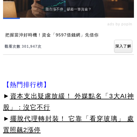
ads by popIn
把握當沖好時機！資金「9597借錢網」先借你
深入了解
觀看次數 301,947次
【熱門排行榜】
►
資本支出疑慮放緩！ 外媒點名「3大AI神
股」：沒它不行
►
擺脫代理轉封裝！ 它靠「看穿玻璃」 處
置照飆2漲停