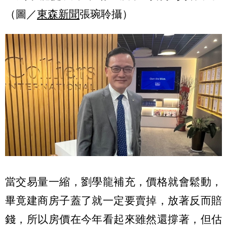
（圖／
東森新聞
張琬聆攝）
當交易量一縮，劉學龍補充，價格就會鬆動，
畢竟建商房子蓋了就一定要賣掉，放著反而賠
錢，所以房價在今年看起來雖然還撐著，但估