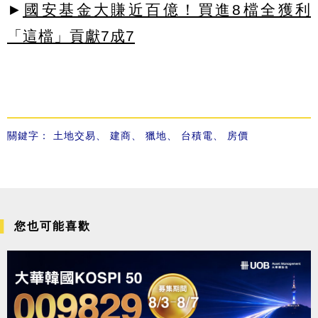
►
國安基金大賺近百億！買進8檔全獲利
「這檔」貢獻7成7
關鍵字：
土地交易
、
建商
、
獵地
、
台積電
、
房價
您也可能喜歡