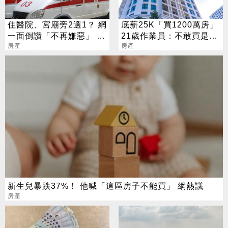
住醫院、宮廟旁2選1？ 網
底薪25K「買1200萬房」
一面倒讚「不再嫌惡」 揭
21歲作業員：不敢買是覺
一隱藏優勢
房產
悟不夠
房產
新生兒暴跌37%！ 他喊「這區房子不能買」 網熱議
房產