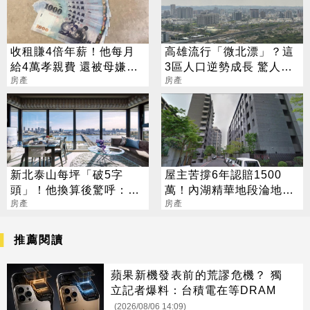
收租賺4倍年薪！他每月
高雄流行「微北漂」？這
給4萬孝親費 還被母嫌不
3區人口逆勢成長 驚人巧
孝
房產
合都與「它」有關
房產
新北泰山每坪「破5字
屋主苦撐6年認賠1500
頭」！他換算後驚呼：可
萬！內湖精華地段淪地雷
買日本精華區海景房
房產
區
房產
推薦閱讀
蘋果新機發表前的荒謬危機？ 獨
立記者爆料：台積電在等DRAM
(2026/08/06 14:09)