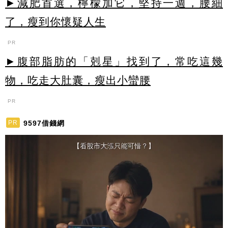
►減肥首選，檸檬加它，堅持一週，腰細
了，瘦到你懷疑人生
PR
►腹部脂肪的「剋星」找到了，常吃這幾
物，吃走大肚囊，瘦出小蠻腰
PR
9597借錢網
PR