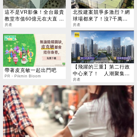
這不是VR影像！全台最貴
北投建案競爭多激烈？網
教堂市值60億元在大直 王
球場都來了！沒7千萬買
雪紅「隨喜」
房產
不到
房產
【飛躍的三重】第二行政
帶著皮克敏一起出門吧
中心來了！ 人潮聚集效
PR・Pikmin Bloom
應底定
房產