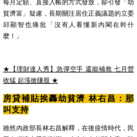
每月定額、直接入帳的方式發放，卻引發「劫
貧濟富」疑慮，長期關注居住正義議題的立委
邱顯智也痛批「沒有人看懂新內閣在幹什
麼！」
★【理財達人秀】急彈空手 還能補救 七月營
收猛 起漲搶賺股
★
房貸補貼挨轟劫貧濟 林右昌：那
叫支持
雖然內政部長林右昌解釋，在後疫情時代，民