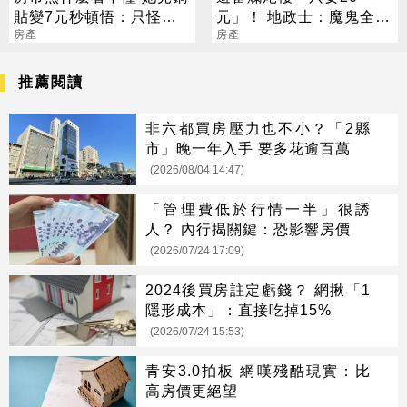
貼變7元秒頓悟：只怪當
元」！ 地政士：魔鬼全在
年沒眼光
房產
這張紙
房產
推薦閱讀
非六都買房壓力也不小？「2縣
市」晚一年入手 要多花逾百萬
(2026/08/04 14:47)
「管理費低於行情一半」很誘
人？ 內行揭關鍵：恐影響房價
(2026/07/24 17:09)
2024後買房註定虧錢？ 網揪「1
隱形成本」：直接吃掉15%
(2026/07/24 15:53)
青安3.0拍板 網嘆殘酷現實：比
高房價更絕望