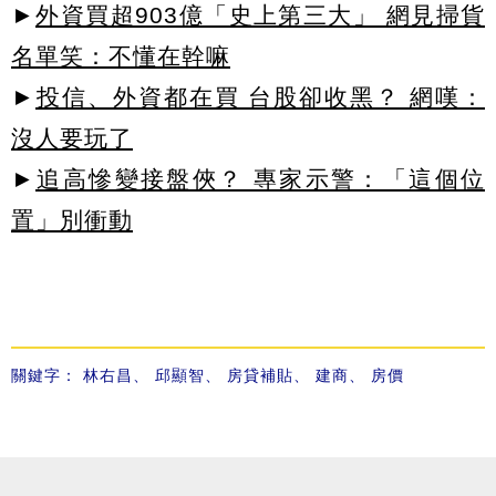
►
外資買超903億「史上第三大」 網見掃貨
名單笑：不懂在幹嘛
►
投信、外資都在買 台股卻收黑？ 網嘆：
沒人要玩了
►
追高慘變接盤俠？ 專家示警：「這個位
置」別衝動
關鍵字：
林右昌
、
邱顯智
、
房貸補貼
、
建商
、
房價