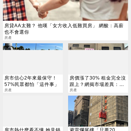
房貸AA太難？ 他嘆「女方收入低難買房」 網酸：高薪
也不會選你
房產
房市信心2年來最保守！
房價漲了30% 租金完全沒
57%民眾都怕「這件事」
跟上？網揭市場差異：根
房產
本悲劇
房產
房市熱什麼看不懂 她見鍋
避雷爛尾樓「只要20