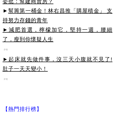
委批：幫建商賣房？
►
幫籌第一桶金！林右昌推「購屋積金」 支
持努力存錢的青年
►減肥首選，檸檬加它，堅持一週，腰細
了，瘦到你懷疑人生
PR
►起床就先做件事，沒三天小腹就不見了!
肚子一天天變小！
PR
【熱門排行榜】