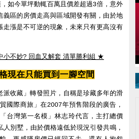
字頭，如今單坪動輒百萬且價差超過3倍，意外
信義區的房價走高與區域開發有關，由於地
漲走漲是不可逆的現象，未來只有更高沒有
中小不妙? 回血又解套 清單勝利組
★
價格現在只能買到一腳空間
老派收藏」轉發照片，自稱是珍藏多年的滑
1世貿國際商旅」在2007年預售階段的廣告，
的「台灣第一名模」林志玲代言，主打總價
米2私人別墅，由於價格遠低於現況引發共鳴，
貌，更感嘆房價已經回不去，還有人抱怨