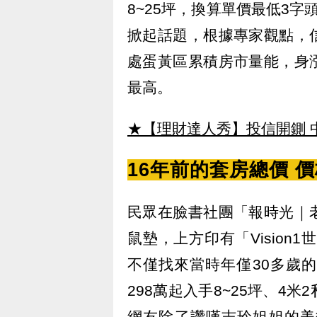
8~25坪，換算單價最低3
掀起話題，根據專家觀點，
處蛋黃區累積房市量能，身
最高。
★【理財達人秀】投信開鍘 
16年前的套房總價 
民眾在臉書社團「報時光｜
鼠墊，上方印有「Vision
不僅找來當時年僅30多歲
298萬起入手8~25坪、4
網友除了讚嘆志玲姐姐的美