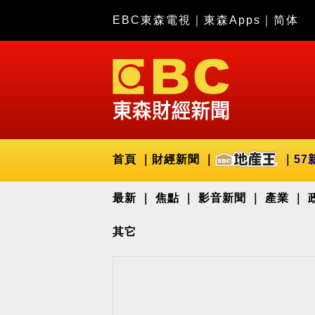
EBC東森電視
｜
東森Apps
｜
简体
首頁
財經新聞
57
最新
焦點
影音新聞
產業
其它