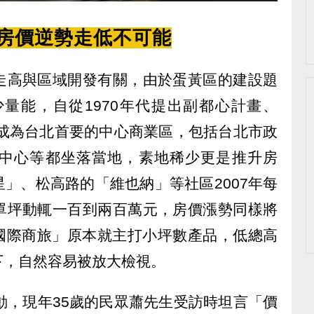
 房價逆勢走低不可能
走高與區域開發有關，由於蛋黃區的建設題
少量能，自從1970年代提出副都心計畫、
已成為台北首要的中心商業區，包括台北市政
中心等都坐落當地，素地稀少更是推升房
」、松高路的「維也納」等社區2007年每
單坪動輒一百到兩百萬元，房價漲勢同樣將
世貿國際商旅」原本就主打小坪數產品，低總高
下，自然容易被放大檢視。
動，現年35歲的民眾蕭先生受訪時坦言「價