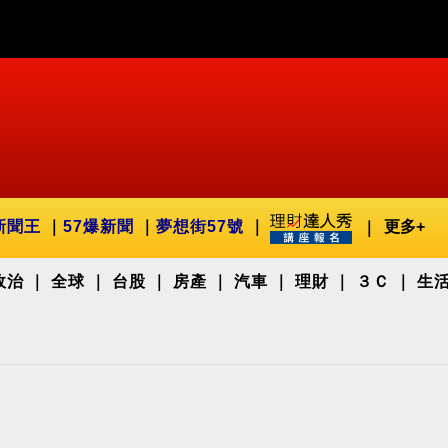
新聞王
57爆新聞
夢想街57號
更多+
政治
全球
台股
房產
汽車
理財
３Ｃ
生