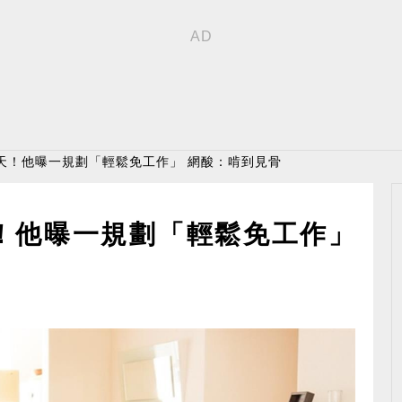
天！他曝一規劃「輕鬆免工作」 網酸：啃到見骨
！他曝一規劃「輕鬆免工作」