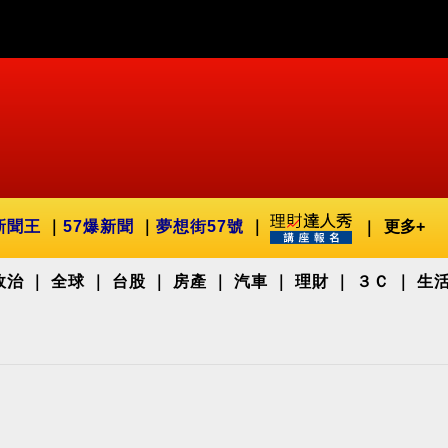
新聞王
57爆新聞
夢想街57號
更多+
政治
全球
台股
房產
汽車
理財
３Ｃ
生