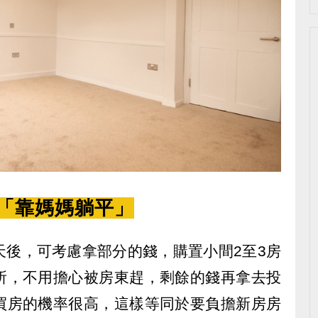
槽「靠媽媽躺平」
天後，可考慮拿部分的錢，購置小間2至3房
所，不用擔心被房東趕，剩餘的錢再拿去投
買房的機率很高，這樣等同於要負擔新房房