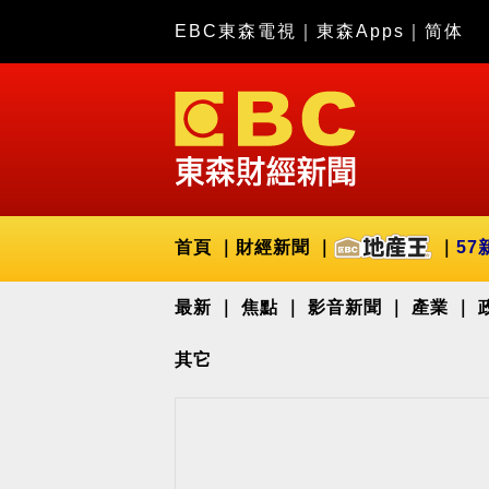
EBC東森電視
｜
東森Apps
｜
简体
首頁
財經新聞
57
最新
焦點
影音新聞
產業
其它