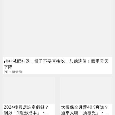
超神減肥神器！橘子不要直接吃，加點這個！體重天天
下降
PR・新素簡
2024後買房註定虧錢？
大樓保全月薪40K爽賺？
網揪「1隱形成本」：直
過來人嘆「抽很兇」：僅