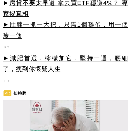
►
房貸不要太早還 拿去買ETF穩賺4%？ 專
家揭真相
►肚腩一抓一大把，只需1個雞蛋，用一個
瘦一個
PR
►減肥首選，檸檬加它，堅持一週，腰細
了，瘦到你懷疑人生
PR
仙桃牌
PR