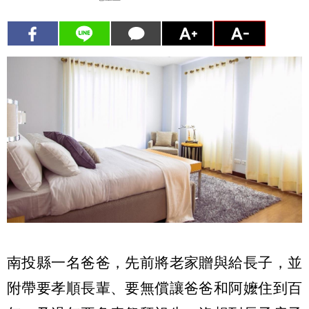
南投縣一名爸爸，先前將老家贈與給長子，並
附帶要孝順長輩、要無償讓爸爸和阿嬤住到百