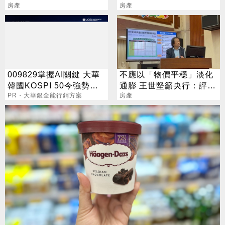
接吃掉15%
房產
供參考
房產
009829掌握AI關鍵 大華
不應以「物價平穩」淡化
韓國KOSPI 50今強勢開
通膨 王世堅籲央行：評估
募
PR・大華銀全能行銷方案
升息可能性
房產