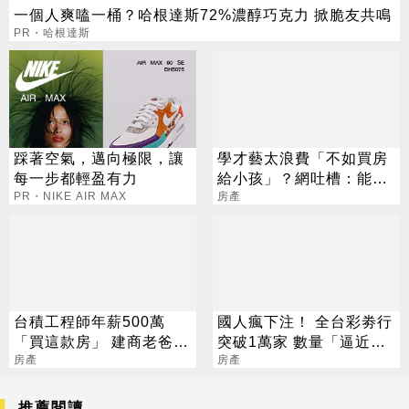
一個人爽嗑一桶？哈根達斯72%濃醇巧克力 掀脆友共鳴
PR・哈根達斯
踩著空氣，邁向極限，讓
學才藝太浪費「不如買房
每一步都輕盈有力
給小孩」？網吐槽：能買
PR・NIKE AIR MAX
房就不差這點錢
房產
台積工程師年薪500萬
國人瘋下注！ 全台彩劵行
「買這款房」 建商老爸驚
突破1萬家 數量「逼近直
呆曝警訊
房產
營超商」
房產
推薦閱讀