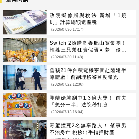
政院擬修贈與稅法 新增「1規
則」計算總額遺產稅
(2026/07/30 17:17)
Switch 2搶購潮養肥山寨集團！
韓姓三兄弟狂賣假寶可夢 侵權
市值達3498萬
(2026/07/30 11:48)
曾竊21件台積電機密圖赴陸建半
導體廠！前副理移審首度曝光
(2026/07/22 12:36)
剛離婚就刮中1.3億大獎！ 前夫
「想分一半」法院秒打臉
(2026/07/13 16:04)
毒駕撞死2名無辜路人！ 肇事男
不治身亡 桃檢出手扣押財產