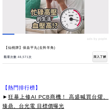
ads by popIn
【仙桃牌】保血平丸(去羚羊角)
深入了解
觀看次數 48,571次
【熱門排行榜】
►
狂暴上修AI PCB商機！ 高盛喊買台燿、
臻鼎、台光電 目標價曝光