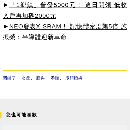
►
「1鄉鎮」普發5000元！ 這日開領 低收
入戶再加碼2000元
►
NEO發表X-SRAM！ 記憶體密度飆5倍 施
振榮：半導體迎新革命
關鍵字：
財產
、
贈與
、
孝順
、
撤銷贈與
您也可能喜歡