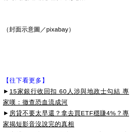
（封面示意圖／pixabay）
【往下看更多】
►
15家銀行收回扣 60人涉與地政士勾結 專
家嘆：徹查恐血流成河
►
房貸不要太早還？拿去買ETF穩賺4%？專
家揭短影音沒說完的真相